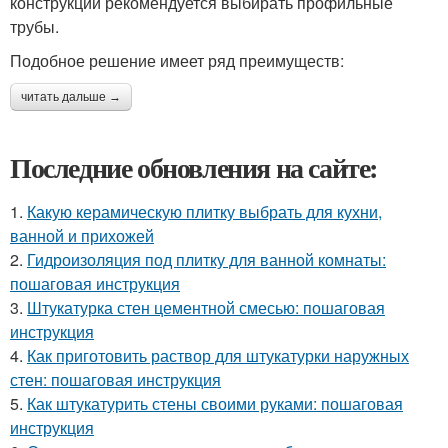
конструкций рекомендуется выбирать профильные
трубы.
Подобное решение имеет ряд преимуществ:
читать дальше →
Последние обновления на сайте:
1.
Какую керамическую плитку выбрать для кухни,
ванной и прихожей
2.
Гидроизоляция под плитку для ванной комнаты:
пошаговая инструкция
3.
Штукатурка стен цементной смесью: пошаговая
инструкция
4.
Как приготовить раствор для штукатурки наружных
стен: пошаговая инструкция
5.
Как штукатурить стены своими руками: пошаговая
инструкция