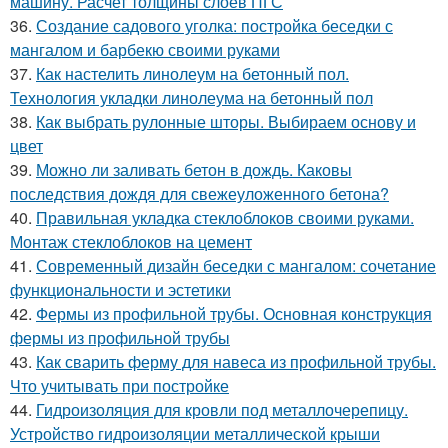
машину. Расчет толщины слоев ПГС
36.
Создание садового уголка: постройка беседки с
мангалом и барбекю своими руками
37.
Как настелить линолеум на бетонный пол.
Технология укладки линолеума на бетонный пол
38.
Как выбрать рулонные шторы. Выбираем основу и
цвет
39.
Можно ли заливать бетон в дождь. Каковы
последствия дождя для свежеуложенного бетона?
40.
Правильная укладка стеклоблоков своими руками.
Монтаж стеклоблоков на цемент
41.
Современный дизайн беседки с мангалом: сочетание
функциональности и эстетики
42.
Фермы из профильной трубы. Основная конструкция
фермы из профильной трубы
43.
Как сварить ферму для навеса из профильной трубы.
Что учитывать при постройке
44.
Гидроизоляция для кровли под металлочерепицу.
Устройство гидроизоляции металлической крыши