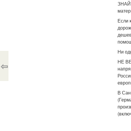
ЗНАЙТ
матер
Если 
дорож
дешев
помощ
Ни од
НЕ ВЕ
⇦
напря
Росси
европ
В Сан
(Герм
произ
(вклю