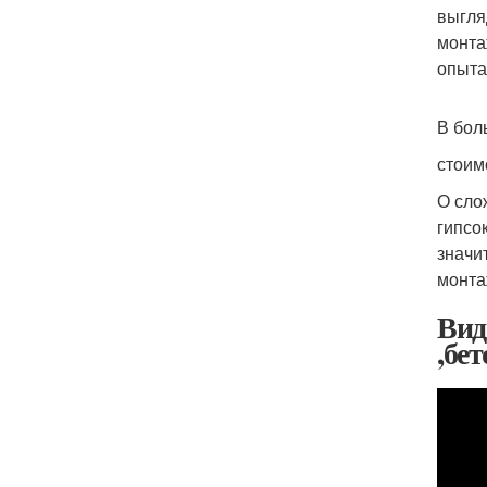
выгля
монта
опыта
В бол
стоим
О сло
гипсо
значи
монта
Вид
,бе