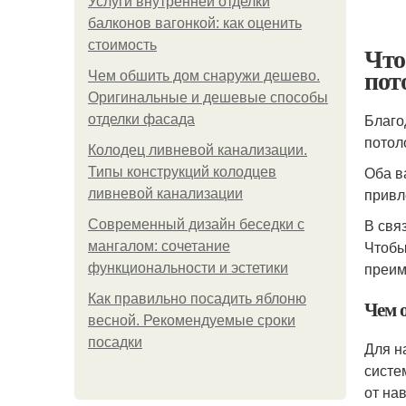
Услуги внутренней отделки
балконов вагонкой: как оценить
стоимость
Что
пот
Чем обшить дом снаружи дешево.
Оригинальные и дешевые способы
Благо
отделки фасада
потол
Колодец ливневой канализации.
Оба в
Типы конструкций колодцев
привл
ливневой канализации
В свя
Современный дизайн беседки с
Чтобы
мангалом: сочетание
преим
функциональности и эстетики
Как правильно посадить яблоню
Чем 
весной. Рекомендуемые сроки
посадки
Для н
систе
от на