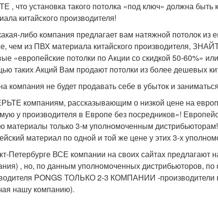
Е , что установка такого потолка «под ключ» должна быть 
иала китайского производителя!
какая-либо компания предлагает вам натяжной потолок из 
е, чем из ПВХ материала китайского производителя, ЗН
ые «европейские потолки по Акции со скидкой 50-60%» или
ью таких Акций Вам продают потолки из более дешевых ки
на компания не будет продавать себе в убыток и заниматьс
РЬТЕ компаниям, рассказывающим о низкой цене на европ
мую у производителя в Европе без посредников»! Европей
ю материалы только 3-м уполномоченным дистрибьюторам! 
ейский материал по одной и той же цене у этих 3-х уполно
кт-Петербурге ВСЕ компании на своих сайтах предлагают
ания) , но, по данным уполномоченных дистрибьюторов, по
водителя PONGS ТОЛЬКО 2-3 КОМПАНИИ -производители н
чая нашу компанию).