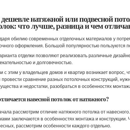
 дешевле натяжной или подвесной пото
олок: что лучше, разница и чем отлича
даря обилию современных отделочных материалов у потре
очного оформления. Большой популярностью пользуются по
арианта отделки позволяют реализовать различные дизайне
екательностью и долговечностью.
зи с этим у владельцев домов и квартир возникает вопрос, 
 провести сравнение разных потолочных конструкций, нужн
ущества и недостатки, разобраться в особенностях монтажа
отличается навесной потолок от натяжного?
ачала рассмотрим отличие натяжного потолка от навесног
мами заключаются в особенностях монтажа и конструкции. 
весных, рассмотрим особенности каждого отдельно.