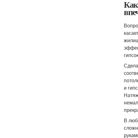
Как
впе
Вопро
касае
жилищ
эффек
гипсо
Сдела
соотв
потол
и гип
Натяж
немал
прекр
В люб
сложн
рукам