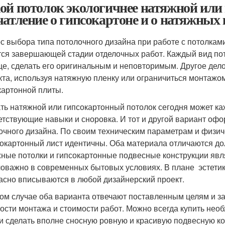
ой потолок экологичнее натяжной или 
чатление о гипсокартоне и о натяжных
с выбора типа потолочного дизайна при работе с потолками
тся завершающей стадии отделочных работ. Каждый вид по
е, сделать его оригинальным и неповторимым. Другое дело
та, используя натяжную пленку или ограничиться монтажо
картонной плиты.
ть натяжной или гипсокартонный потолок сегодня может ка
етствующие навыки и сноровка. И тот и другой вариант оф
очного дизайна. По своим техническим параметрам и физи
сокартонный лист идентичны. Оба материала отличаются до
ные потолки и гипсокартонные подвесные конструкции явл
оважно в современных бытовых условиях. В плане эстетики
асно вписываются в любой дизайнерский проект.
ом случае оба варианта отвечают поставленным целям и за
ости монтажа и стоимости работ. Можно всегда купить нео
и сделать вполне сносную ровную и красивую подвесную к