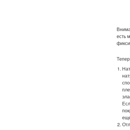
Внима
есть 
фикси
Тепер
Нат
нат
спо
пле
эла
Есл
пок
ещ
Отл