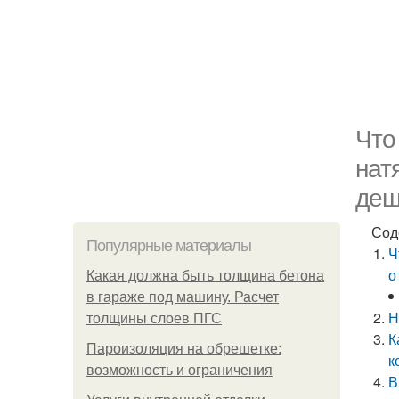
Что
нат
деш
Сод
Популярные материалы
Ч
о
Какая должна быть толщина бетона
в гараже под машину. Расчет
Н
толщины слоев ПГС
К
Пароизоляция на обрешетке:
к
возможность и ограничения
В