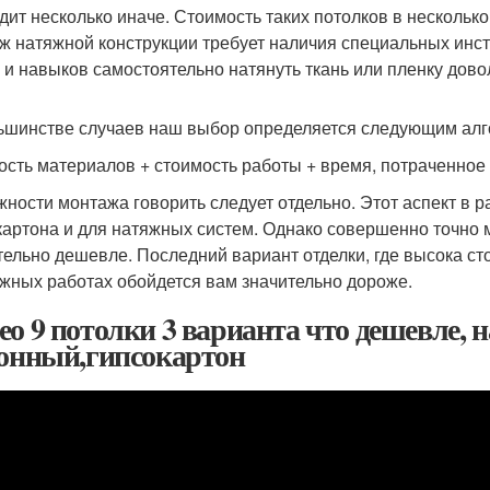
дит несколько иначе. Стоимость таких потолков в нескольк
ж натяжной конструкции требует наличия специальных инс
 и навыков самостоятельно натянуть ткань или пленку дов
ьшинстве случаев наш выбор определяется следующим алг
ость материалов + стоимость работы + время, потраченное
жности монтажа говорить следует отдельно. Этот аспект в р
картона и для натяжных систем. Однако совершенно точно м
тельно дешевле. Последний вариант отделки, где высока ст
жных работах обойдется вам значительно дороже.
ео 9 потолки 3 варианта что дешевле, 
тонный,гипсокартон