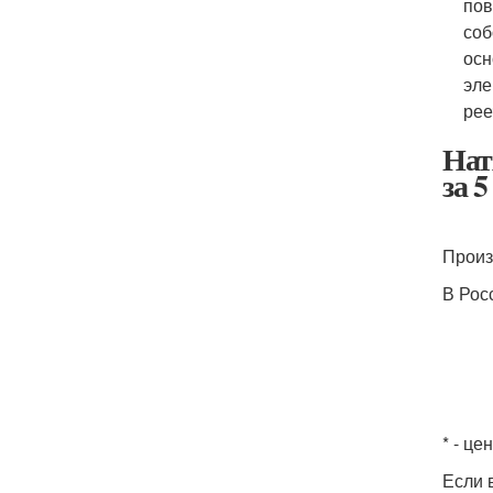
пов
соб
осн
эле
рее
Нат
за 5
Произ
В Рос
* - це
Если 