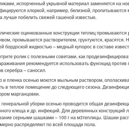
тиками, испорченный укрывной материал заменяется на н
фицируются хлоркой, например, белизной, пропитываются 
а лучше побелить свежей гашеной известью.
лические оцинкованные конструкции теплиц промываются 
ивом, промываются растворителем, грунтуются, красятся. 
ей бордоской жидкостью – медный купорос в составе извест
трите ролик с полезными советами, как продезинфицироват
араживания рекомендуется использовать фунгицид против п
ов серебра – саносил.
о и пленка осенью моются мыльным раствором, ополаскива
ть в теплое помещение до следующего сезона. Дезинфекци
ором марганцовки.
 генеральной уборки осенью проводится общая дезинфекция
нного клеща и др. инфекций. Для деревянных конструкций
вание серными шашками – 100 г на м
3
теплицы. Шашки расп
мерно распределяют по всей площади пола.