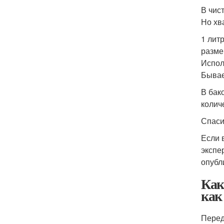
В чис
Но хв
1 лит
разме
Испол
Бывае
В бак
колич
Спаси
Если 
экспе
опубл
Как
как
Перед