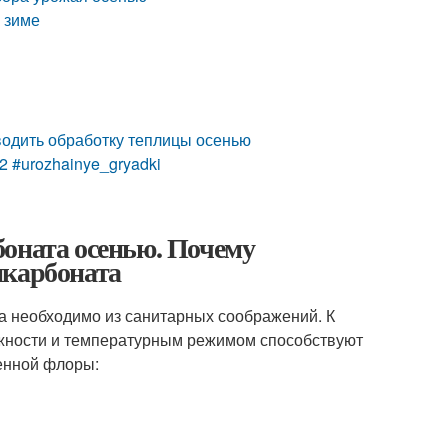
к зиме
водить обработку теплицы осенью
2 #urozhainye_gryadki
боната осенью. Почему
икарбоната
а необходимо из санитарных соображений. К
жности и температурным режимом способствуют
генной флоры: