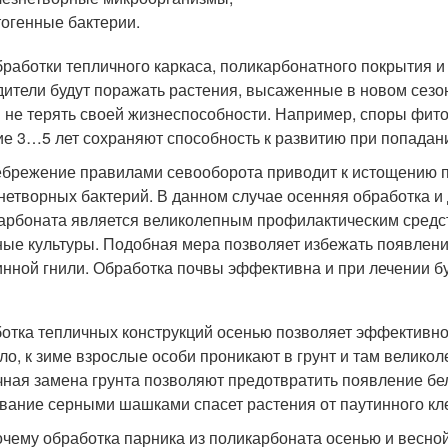
огенные бактерии.
бработки тепличного каркаса, поликарбонатного покрытия 
дители будут поражать растения, высаженные в новом сезо
 не терять своей жизнеспособности. Например, споры фит
ие 3…5 лет сохраняют способность к развитию при попадан
брежение правилами севооборота приводит к истощению по
нетворных бактерий. В данном случае осенняя обработка и
арбоната является великолепным профилактическим средс
ые культуры. Подобная мера позволяет избежать появлени
нной гнили. Обработка почвы эффективна и при лечении бу
отка тепличных конструкций осенью позволяет эффективно
ло, к зиме взрослые особи проникают в грунт и там велико
чная замена грунта позволяют предотвратить появление бе
вание серными шашками спасет растения от паутинного кл
очему обработка парника из поликарбоната осенью и весной