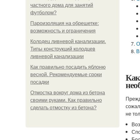
частного дома для занятий
футболом?
Пароизоляция на обрешетке:
возможность и ограничения
Колодец ливневой канализации.
О
Типы конструкций колодцев
В
ливневой канализации
Как правильно посадить яблоню
Как
весной. Рекомендуемые сроки
нео
посадки
Отмостка вокруг дома из бетона
Прежд
своими руками. Как правильно
сожал
сделать отмостку из бетона?
не то
Воз
Спо
Бол