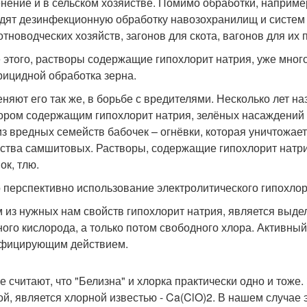
нение и в сельском хозяйстве. Помимо обработки, наприме
дят дезинфекционную обработку навозохранилищ и систем
отноводческих хозяйств, загонов для скота, вагонов для их п
 этого, растворы содержащие гипохлорит натрия, уже мног
рицидной обработка зерна.
няют его так же, в борьбе с вредителями. Несколько лет н
ором содержащим гипохлорит натрия, зелёных насаждений в
из вредных семейств бабочек – огнёвки, которая уничтожае
ства самшитовых. Растворы, содержащие гипохлорит натри
ок, тлю.
 перспективно использование электролитического гипохлор
 из нужных нам свойств гипохлорит натрия, является выде
ного кислорода, а только потом свободного хлора. Активны
фицирующим действием.
е считают, что "Белизна" и хлорка практически одно и тоже. 
ой, является хлорной известью - Ca(ClO)2. В нашем случае э