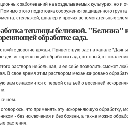
ционных заболеваний на возделываемых культурах, но и очи
 Помимо этого подготовка сооружения защищенного грунта
умента, стеллажей, шпалер и прочих вспомогательных элем
аботка теплицы белизной. "Белизна" в 
ореняющей обработке сада.
ствуйте дорогие друзья. Приветствую вас на канале "Дачны
ве для искореняющий обработки сада, который, к сожалени
этого раствора небольшая, и ее себе позволить сможет люб
ая. В свое время этим раствором механизировано обрабат
ую вам ознакомится с первой статьей о весенней искореня
ли.
 начнем.
 оговорюсь, что применять эту искореняющую обработку, 
рником - без исключения и без боязни, а также можно обрабо
ые растения.