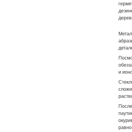
герме
дезин
дерев
Метал
абраз
детал
Посмо
обезз
и ион
Стекл
сложи
раств
После
паути
окури
равно