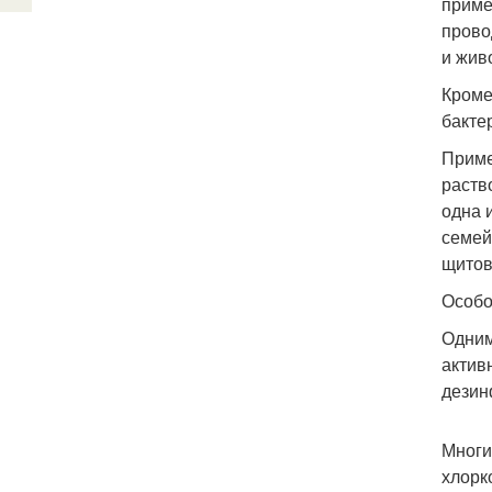
приме
прово
и жив
Кроме
бакте
Приме
раств
одна 
семей
щитов
Особо
Одним
актив
дезин
Многи
хлорк