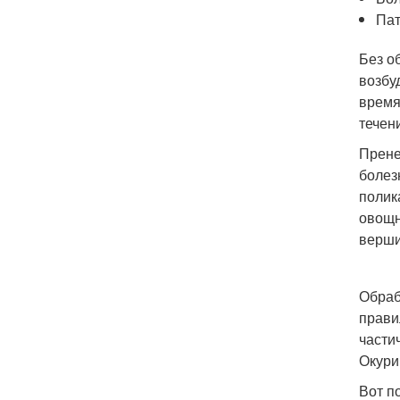
Пат
Без о
возбу
время
течен
Прене
болез
полик
овощн
верши
Обраб
прави
части
Окури
Вот п