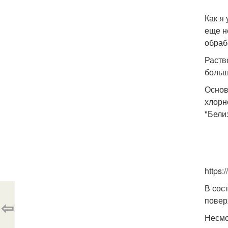
Как я 
еще н
обраб
Раств
больш
Основ
хлорн
"Бели
https
В сос
повер
⇦
Несмо