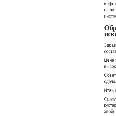
инфек
пыли.
инстр
Обр
иск
Здрав
соста
Цена 
высок
Совет
сдела
Итак,
Сразу
куста
хвойн