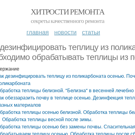
ХИТРОСТИ РЕМОНТА
секреты качественного ремонта
главная
новости
статьи
 дезинфицировать теплицу из полик
бходимо обрабатывать теплицы из 
ержание
ак дезинфицировать теплицу из поликарбоната осенью. По
оликарбоната
бработка теплицы белизной. "Белизна" в весенней лечебно
ак обеззаразить почву в теплице осенью. Дезинфекция тепл
азных материалов
бработка теплицы осенью белизной. Обработка теплицы бе
Обработка теплицы весной после зимы.
бработка теплицы осенью без замены почвы. Спасительная
брабатываем теплицу осенью. Обработка теплицы после с