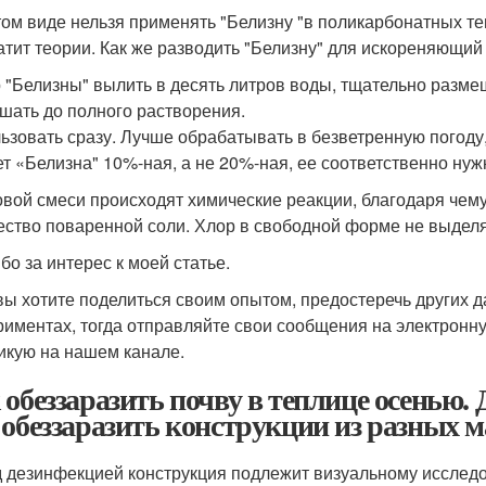
том виде нельзя применять "Белизну "в поликарбонатных те
атит теории. Как же разводить "Белизну" для искореняющий
р "Белизны" вылить в десять литров воды, тщательно разме
шать до полного растворения.
ьзовать сразу. Лучше обрабатывать в безветренную погоду, 
т «Белизна" 10%-ная, а не 20%-ная, ее соответственно нужн
овой смеси происходят химические реакции, благодаря чем
ество поваренной соли. Хлор в свободной форме не выделя
бо за интерес к моей статье.
вы хотите поделиться своим опытом, предостеречь других д
риментах, тогда отправляйте свои сообщения на электронн
икую на нашем канале.
 обеззаразить почву в теплице осенью.
 обеззаразить конструкции из разных 
 дезинфекцией конструкция подлежит визуальному исследо