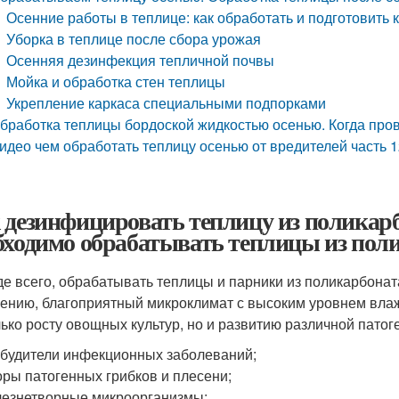
Осенние работы в теплице: как обработать и подготовить 
Уборка в теплице после сбора урожая
Осенняя дезинфекция тепличной почвы
Мойка и обработка стен теплицы
Укрепление каркаса специальными подпорками
бработка теплицы бордоской жидкостью осенью. Когда про
идео чем обработать теплицу осенью от вредителей часть 1
 дезинфицировать теплицу из поликар
бходимо обрабатывать теплицы из пол
е всего, обрабатывать теплицы и парники из поликарбонат
ению, благоприятный микроклимат с высоким уровнем вла
лько росту овощных культур, но и развитию различной пато
будители инфекционных заболеваний;
ры патогенных грибков и плесени;
езнетворные микроорганизмы;