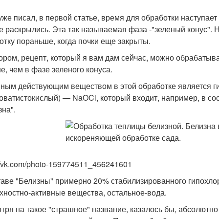
уже писал, в первой статье, время для обработки наступает 
е раскрылись. Эта так называемая фаза -"зеленый конус". Н
отку пораньше, когда почки еще закрыты.
ором, рецепт, который я вам дам сейчас, можно обрабатыва
е, чем в фазе зеленого конуса.
ным действующим веществом в этой обработке является ги
оватистокислый) — NaOCl, который входит, например, в сос
зна".
://vk.com/photo-159774511_456241601
таве "Белизны" примерно 20% стабилизированного гипохлори
хностно-активные вещества, остальное-вода.
тря на такое "страшное" название, казалось бы, абсолютн