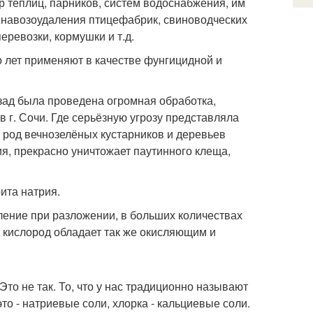
р теплиц, парников, систем водоснабжения, им
 навозоудаления птицефабрик, свиноводческих
еревозки, кормушки и т.д.
о лет применяют в качестве фунгицидной и
азад была проведена огромная обработка,
 г. Сочи. Где серьёзную угрозу представляла
т род вечнозелёных кустарников и деревьев
я, прекрасно уничтожает паутинного клеща,
ита натрия.
ление при разложении, в больших количествах
й кислород обладает так же окисляющим и
Это не так. То, что у нас традиционно называют
то - натриевые соли, хлорка - кальциевые соли.