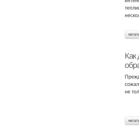
интен
тепли
неско
читат
Как
обр
Прежд
сожал
не то
читат