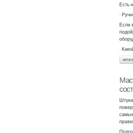
Есть 
· Руч
Если 
подой
обору
· Как
читат
Мас
сос
Штука
повер
самых
прави
Подго