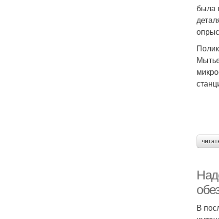
была 
детал
опрыс
Полик
Мытье
микро
станц
читат
Над
обе
В пос