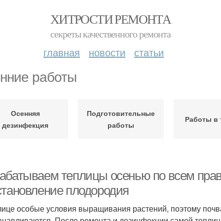
ХИТРОСТИ РЕМОНТА
секреты качественного ремонта
главная
новости
статьи
нние работы
Осенняя
Подготовительные
Работы в 
дезинфекция
работы
абатываем теплицы осенью по всем прав
становление плодородия
лице особые условия выращивания растений, поэтому почва
анавливаются. После ремонта и дезинфекции самой тепли