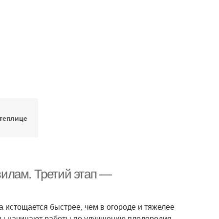
теплице
илам. Третий этап —
 истощается быстрее, чем в огороде и тяжелее
цы начинают работы по улучшению плодородия.