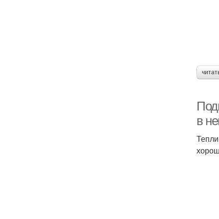
читат
Под
в не
Тепли
хорош