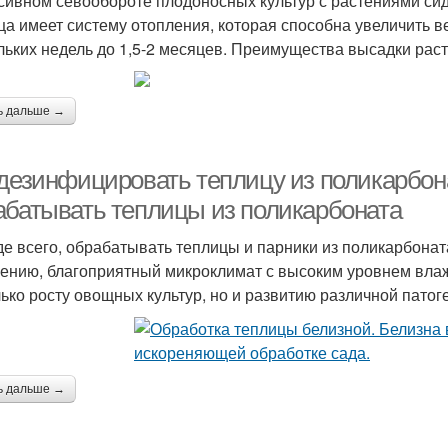
сивном севообороте плодоносных культур с растениями сид
ца имеет систему отопления, которая способна увеличить 
льких недель до 1,5-2 месяцев. Преимущества высадки рас
ь дальше →
 дезинфицировать теплицу из поликарбон
абатывать теплицы из поликарбоната
е всего, обрабатывать теплицы и парники из поликарбонат
ению, благоприятный микроклимат с высоким уровнем вла
лько росту овощных культур, но и развитию различной пато
ь дальше →