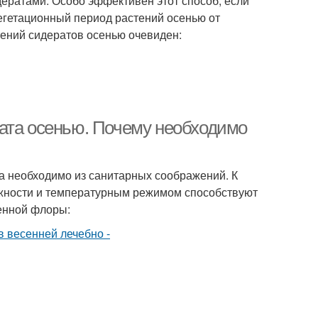
ератами. Особо эффективен этот способ, если
вегетационный период растений осенью от
тений сидератов осенью очевиден:
ата осенью. Почему необходимо
а необходимо из санитарных соображений. К
жности и температурным режимом способствуют
генной флоры: