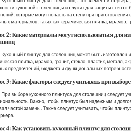
: Кухонный плинтус для столешниц - это элемент интерьера
хности кухонной столешницы и служит для защиты стен от б
знений, которые могут попасть на стену при приготовлении 
чных материалов, таких как керамическая плитка, мрамор, гр
ос 2: Какие материалы могут использоваться для из
ешниц
: Кухонный плинтус для столешниц может быть изготовлен и
ическая плитка, мрамор, гранит, стекло, пластик, металл, а
вых предпочтений, бюджета и функциональных потребносте
ос 3: Какие факторы следует учитывать при выборе
: При выборе кухонного плинтуса для столешниц следует уч
иональность. Важно, чтобы плинтус был надежным и долго
вал частой замены. Также следует учитывать, чтобы плинту
ерьера.
ос 4: Как установить кухонный плинтус для столеш