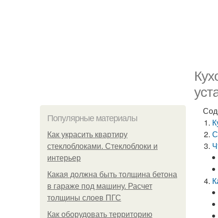
Кух
уст
Сод
Популярные материалы
К
С
Как украсить квартиру
Ч
стеклоблоками. Стеклоблоки и
интерьер
Какая должна быть толщина бетона
К
в гараже под машину. Расчет
толщины слоев ПГС
Как оборудовать территорию