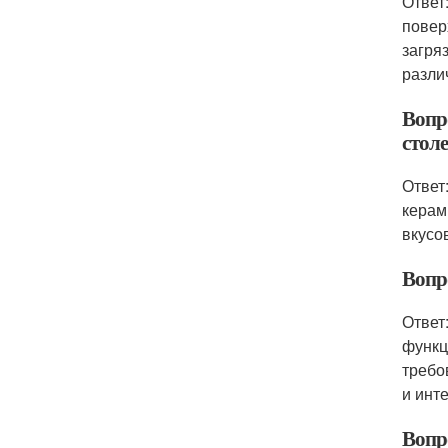
Ответ
повер
загря
разли
Вопр
стол
Ответ
керам
вкусо
Вопр
Ответ
функц
требо
и инт
Вопр