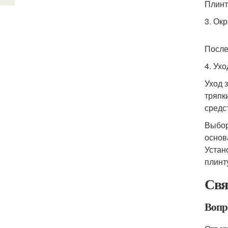
Плинт
3. Ок
После
4. Ух
Уход 
тряпк
средс
Выбор
основ
Устан
плинт
Свя
Вопр