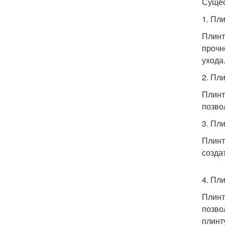
Сущес
1. Пл
Плинт
прочн
ухода
2. Пл
Плинт
позво
3. Пли
Плинт
созда
4. Пл
Плинт
позво
плинт