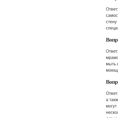
Ответ
самос
стену
специ
Вопр
Ответ
мрамо
мыть 
моюще
Вопр
Ответ
а так
могут
неско