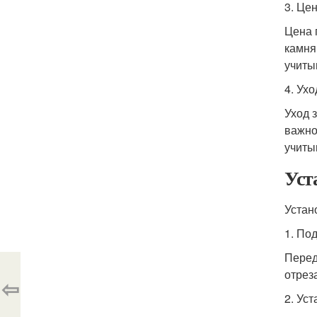
3. Це
Цена 
камня
учиты
4. Ух
Уход 
важно
учиты
Уст
Устан
1. По
Перед
отрез
⇦
2. Ус