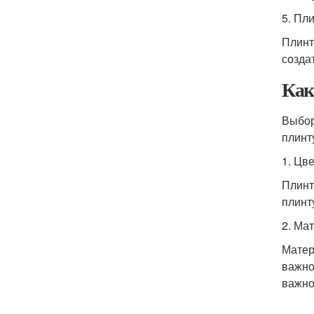
5. Пл
Плинт
созда
Как
Выбор
плинту
1. Цве
Плинт
плинт
2. Ма
Матер
важно
важно