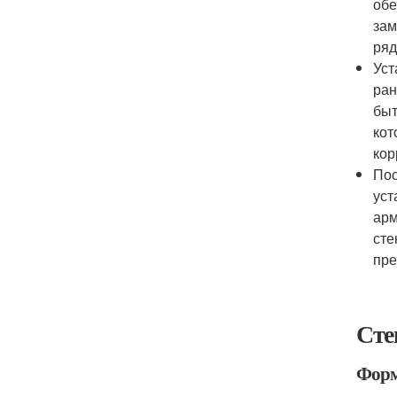
обе
зам
ряд
Уст
ран
быт
кот
кор
Пос
уст
арм
сте
пре
Сте
Форм