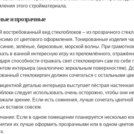
ления этого стройматериала.
ные и прозрачные
 востребованный вид стеклоблоков – из прозрачного стекла
исимо от цветового оформления. Тонированные изделия ч
 синие, зелёные, бирюзовые, морской волны. При грамотно
вать в ванной интересную игру из преломлённого, отражённ
даря способности отражать свет стеклокирпич сам по себе
нтом интерьера (аналогично зеркальным поверхностям). До
ованный стеклокирпич должен сочетаться с остальными цве
акцентной деталью интерьера выступает пёстрая настенная 
облоки следует использовать очень осторожно, чтобы они не
ажали зрение. Если есть сомнения, лучше сочетать цветной
ых вставок совсем.
чание: Если в одном помещении планируется несколько кон
иятия их лучше оформить прозрачными или в одном цветов
х.