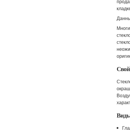
прода
кладк
Данны
Многи
стекл
стекл
неожи
ориги
Свой
Стекл
окраш
Возду
харак
Виды
Гла