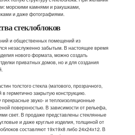
и: морскими камнями и ракушками,
нками и даже фотографиями.
тва стеклоблоков
аний и общественных помещений из
ался незаслуженно забытым. В настоящее время
зделия нового формата, можно создать
делки приватных домов, но и для создания
й.
тин толстого стекла (матового, прозрачного,
й в герметично закрытую конструкцию.
 прекрасные звуко- и теплоизоляционные
еной поверхностью. В зависимости от рельефа,
ми свет. В продаже представлены стеклянные
угловые и даже круглые изделия, толщиной от
клоблоков составляют 19х19х8 либо 24х24х12. В