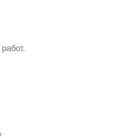
 работ.
р