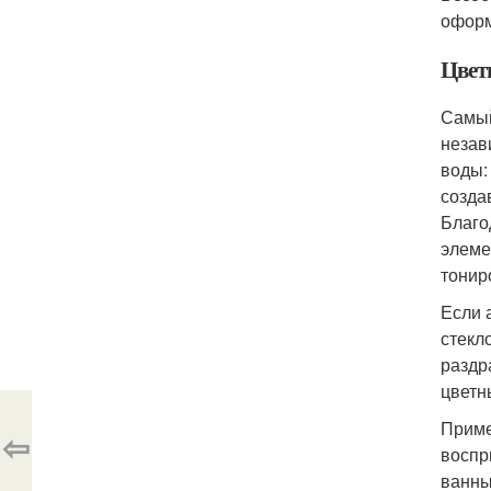
оформ
Цвет
Самый
незав
воды:
созда
Благо
элеме
тонир
Если 
стекл
раздр
цветн
Приме
⇦
воспр
ванны