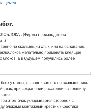
на цемент
абот.
ОБЛОКА . (Фирмы производители
т.)
венно на скользящий стык, или на основание.
теклоблоков желательно применять клеящие
их блоков, а в будущем получились более
ь блок у стены, выравнивая его по возвышению.
й стык, при сохранении расстояния в толщину
нство.
При этом блок укладывается стороной с
ду блоками монтажный крестик. (Крестики