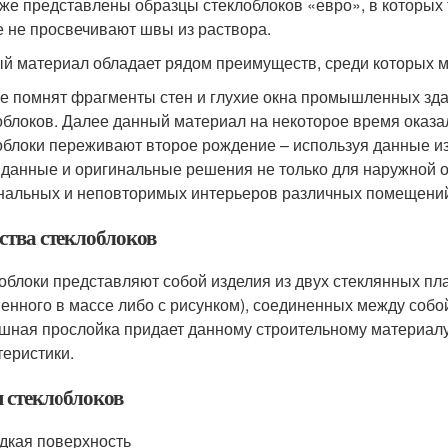
же представлены образцы стеклоблоков «евро», в которых 
е не просвечивают швы из раствора.
й материал обладает рядом преимуществ, среди которых 
е помнят фрагменты стен и глухие окна промышленных зд
облоков. Далее данный материал на некоторое время оказ
облоки переживают второе рождение – используя данные и
данные и оригинальные решения не только для наружной от
нальных и неповторимых интерьеров различных помещени
ства стеклоблоков
облоки представляют собой изделия из двух стеклянных плас
енного в массе либо с рисунком), соединенных между собо
шная прослойка придает данному строительному материалу
теристики.
 стеклоблоков
дкая поверхность