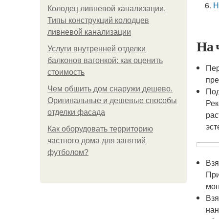
Н
Колодец ливневой канализации.
Типы конструкций колодцев
ливневой канализации
На 
Услуги внутренней отделки
балконов вагонкой: как оценить
Пе
стоимость
пре
Чем обшить дом снаружи дешево.
Под
Оригинальные и дешевые способы
Рек
отделки фасада
рас
эст
Как оборудовать территорию
частного дома для занятий
футболом?
Взя
При
мон
Взя
нан