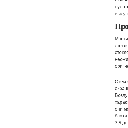
пусто
высуш
Про
Многи
стекл
стекл
неожи
ориги
Стекл
окраш
Возду
харак
они м
блоки
7,5 д