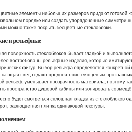
цветные элементы небольших размеров придают готовой к
извольном порядке или создать упорядоченные симметрич
ами можно также покрыть бесцветные стеклоблоки.
кие и рельефные
яя поверхность стеклоблоков бывает гладкой и выполняется
лее востребованы рельефные изделия, которые имитируют 
трических фигур. Выбор рельефа определяется конкретной 
скающая свет, отдают предпочтение глянцевым прозрачным 
ой рельеф, уменьшает прозрачность материала, поэтому так
ять пространство душевой кабины или зонировать совмещё
есно будет смотреться сплошная кладка из стеклоблоков од
рот, разноцветная плитка одинаковой текстуры.
полнением
менный дизайн предлагает использовать в декоративных це