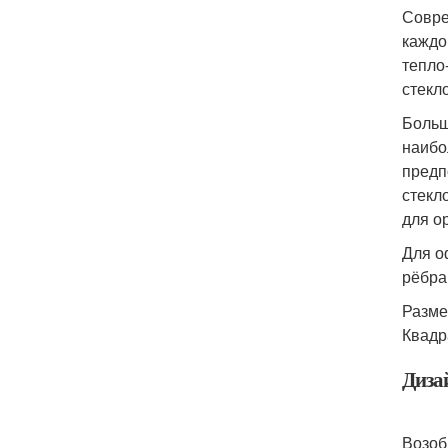
Совре
каждо
тепло
стекл
Больш
наибо
предп
стекл
для о
Для о
рёбра
Разме
Квадр
Диза
Возоб