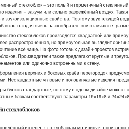
менный стеклоблок – это полый и герметичный стеклянный к
го изделия – вакуум или сильно разрежённый воздух. Такая
- и звукоизоляционные свойства. Поэтому звук текущей во
облоков сегодня очень разнообразен: они отличаются разм
инство стеклоблоков производятся квадратной или прямоу
лее распространённая, но прямоугольная выглядит оригина
очтение всё чаще. На фото готовых дизайн-проектов встр
облоков. Производители также предлагают круглые и треуг
рнаментов или одиночно встроенными в стену.
формления верхних и боковых краёв перегородок предусмо
ми. Нестандартные угловые и половинчатые изделия предна
ры блоков стандартные, поэтому в одном дизайне можно с
атным блокам соответствуют параметры 19×19×8 и 24×24×8 
йн стеклоблоков
новлённый интерес к стеклоблокам мотивирует производит