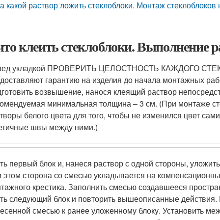
а какой раствор ложить стеклоблоки. Монтаж стеклоблоков 
что клеить стеклоблоки. Выполнение р
ред укладкой ПРОВЕРИТЬ ЦЕЛОСТНОСТЬ КАЖДОГО СТЕКЛ
доставляют гарантию на изделия до начала монтажных рабо
готовить возвышение, нанося клеящий раствор непосредст
омендуемая минимальная толщина – 3 см. (При монтаже с
творы белого цвета для того, чтобы не изменился цвет сам
етичные швы между ними.)
ть первый блок и, нанеся раствор с одной стороны, уложит
 этом сторона со смесью укладывается на компенсационны
тажного крестика. Заполнить смесью создавшееся простра
ть следующий блок и повторить вышеописанные действия. 
есенной смесью к ранее уложенному блоку. Установить меж