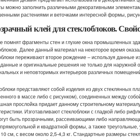
ты можно заполнить различными декоративными элементам
енными растениями и веточками интересной формы, рису
зрачный клей для стеклоблоков. Свойс
е помнят фрагменты стен и глухие окна промышленных зд
облоков. Далее данный материал на некоторое время оказ
облоки переживают второе рождение – используя данные и
данные и оригинальные решения не только для наружной от
нальных и неповторимых интерьеров различных помещени
облоки представляют собой изделия из двух стеклянных плас
енного в массе либо с рисунком), соединенных между собо
шная прослойка придает данному строительному материалу
теристики. Изготавливают стеклоблоки с гладкой либо рифл
огут быть прозрачными, рассеивающими либо направляющи
 прямоугольной и квадратной формы, а также треугольные, 
о 10 см, с весом около 2,5-4,3 кг. Стандартные размеры сте