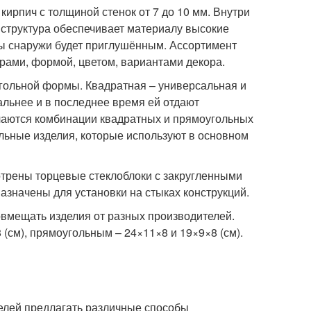
ирпич с толщиной стенок от 7 до 10 мм. Внутри
 структура обеспечивает материалу высокие
ды снаружи будет приглушённым. Ассортимент
ерами, формой, цветом, вариантами декора.
гольной формы. Квадратная – универсальная и
льнее и в последнее время ей отдают
ечаются комбинации квадратных и прямоугольных
ольные изделия, которые используют в основном
трены торцевые стеклоблоки с закругленными
значены для установки на стыках конструкций.
овмещать изделия от разных производителей.
(см), прямоугольным – 24×11×8 и 19×9×8 (см).
елей предлагать различные способы