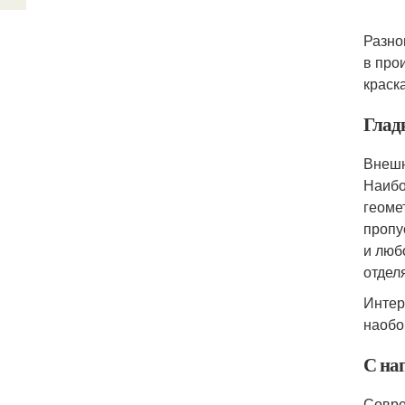
Разно
в про
краск
Глад
Внешн
Наибо
геоме
пропу
и люб
отдел
Интер
наобо
С на
Совре