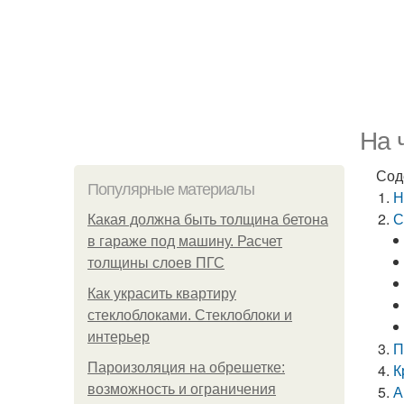
На 
Сод
Популярные материалы
Н
С
Какая должна быть толщина бетона
в гараже под машину. Расчет
толщины слоев ПГС
Как украсить квартиру
стеклоблоками. Стеклоблоки и
интерьер
П
Пароизоляция на обрешетке:
К
возможность и ограничения
А