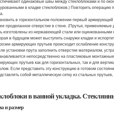
спечивают одинаковые швы между стеклоблоками и по око
урованными в кладке стеклоблоков.) Повторить операцию по
а.
ановить в горизонтальном положении первый армирующий п
ее проделанное отверстие в стене. (Прутья, применяемые
ь изготовлены из нержавеющей стали или оцинкованными 
орая в будущем может выступить снаружи кладки и испортит
розии армирующих прутьев происходит ослабление констру
ле установки прута заполнить отверстие материалом, ус
анавливается непосредственно на пластиковые монтажные 
ирующих прутьев как для горизонтальных, так и для вертик
клом. Если представить эту конструкцию в готовом состояни
дставлять собой металлическую сетку из стальных прутьев,
клоблоки в ванной укладка. Стеклянны
а и размер