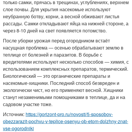
только самки, прячась в трещинах, углублениях, верхнем
слое почвы. Для укрытия насекомые используют
неубранную ботву, корни, а весной обживают листья
рассады. Самки откладывают яйца на нижней стороне, а
через 8-10 дней на свет появляется потомство.
После уборки урожая перед огородником встаёт
насущная проблема — осенью обрабатывают землю в
теплице от болезней и паразитов. В борьбе с
вредителями используют несколько способов — химия, с
использованием комплексных препаратов, термический.
Биологический — это органические препараты и
насекомые-хищники. Последний способ безвреден и
экологически чист, но его применяют весной. Хищники
станут незаменимыми помощниками в теплице, да и на
садовом участке тоже.
Источник:
https://gorizont-pro.ru/novosti/5-sposobov-
obezzarazit-pochvu-v-teplice-osenyu-ob-etom-dolzhny-znat-
vse-ogorodniki