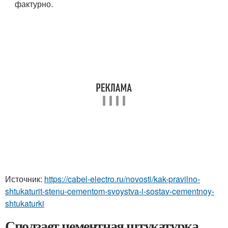
фактурно.
Источник:
https://cabel-electro.ru/novosti/kak-pravilno-
shtukaturit-stenu-cementom-svoystva-i-sostav-cementnoy-
shtukaturki
Сползает цементная штукатурка.