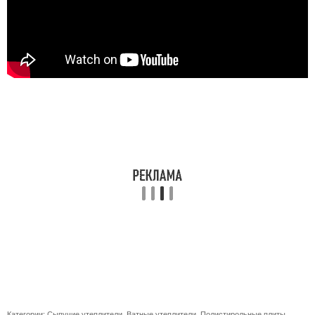
Категории:
Сыпучие утеплители
,
Ватные утеплители
,
Полистирольные плиты
,