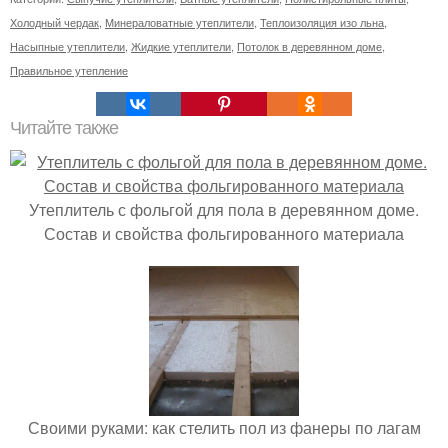
Холодный чердак
,
Минераловатные утеплители
,
Теплоизоляция изо льна
,
Насыпные утеплители
,
Жидкие утеплители
,
Потолок в деревянном доме
,
Правильное утепление
Читайте также
Утеплитель с фольгой для пола в деревянном доме.
Состав и свойства фольгированного материала
Своими руками: как стелить пол из фанеры по лагам