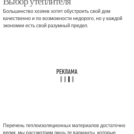
Выбор утеплителя
Большинство хозяев хотят обустроить свой дом
качественно и по возможности недорого, но у каждой
экономии есть свой разумный предел.
Деревянная вагонка
Вагонка для потолка
Деревянные доски
Деревянные балки
Деревянные плиты
Деревянные панели
Деревянные обои
Перечень теплоизоляционных материалов достаточно
велик, мы рассмотрим лишь те варианты, которые