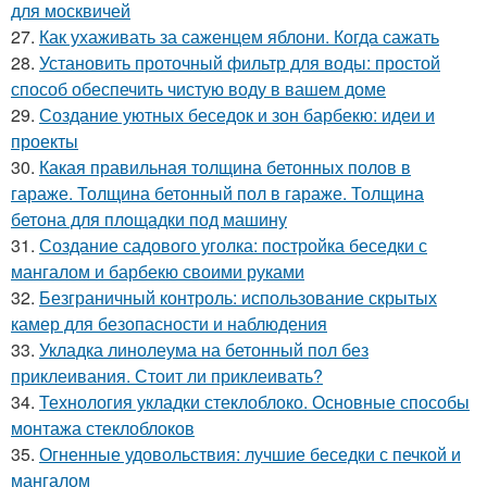
для москвичей
27.
Как ухаживать за саженцем яблони. Когда сажать
28.
Установить проточный фильтр для воды: простой
способ обеспечить чистую воду в вашем доме
29.
Создание уютных беседок и зон барбекю: идеи и
проекты
30.
Какая правильная толщина бетонных полов в
гараже. Толщина бетонный пол в гараже. Толщина
бетона для площадки под машину
31.
Создание садового уголка: постройка беседки с
мангалом и барбекю своими руками
32.
Безграничный контроль: использование скрытых
камер для безопасности и наблюдения
33.
Укладка линолеума на бетонный пол без
приклеивания. Стоит ли приклеивать?
34.
Технология укладки стеклоблоко. Основные способы
монтажа стеклоблоков
35.
Огненные удовольствия: лучшие беседки с печкой и
мангалом