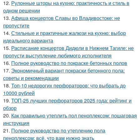
12.
Рулонные шторы на кухню: практичность и стиль в
одном решении
13.
Афиша концертов Славы во Владивостоке: не
пропустите
14.
Стильные и практичные жалюзи на кухню: выбор
идеального варианта
15.
Расписание концертов Дидюли в Нижнем Тагиле: не
пропусти выступление любимого исполнителя
16.
Полное руководство по покраске бетонных полов
17.
Экономичный вариант покраски бетонного пола:
советы и рекомендации
18.
Топ-10 недорогих перфораторов: что выбрать до
10000 рублей
19.
ТОП-25 лучших перфораторов 2025 года: рейтинг и
обзор
20.
Как правильно утеплить пол пеноплексом: пошаговая
инструкция
21.
Полное руководство по утеплению пола
пеноплексом: всё, что вам нужно знать