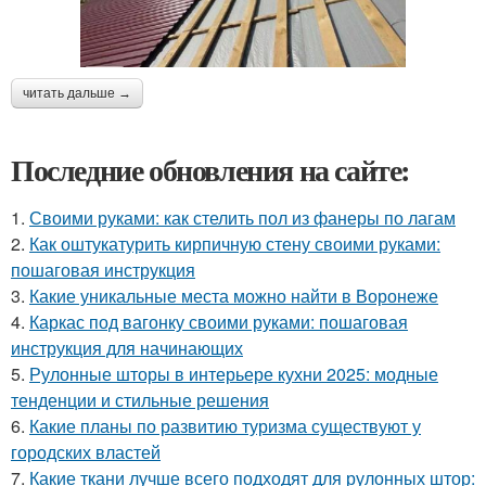
читать дальше →
Последние обновления на сайте:
1.
Своими руками: как стелить пол из фанеры по лагам
2.
Как оштукатурить кирпичную стену своими руками:
пошаговая инструкция
3.
Какие уникальные места можно найти в Воронеже
4.
Каркас под вагонку своими руками: пошаговая
инструкция для начинающих
5.
Рулонные шторы в интерьере кухни 2025: модные
тенденции и стильные решения
6.
Какие планы по развитию туризма существуют у
городских властей
7.
Какие ткани лучше всего подходят для рулонных штор: