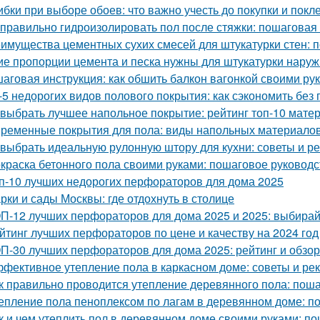
бки при выборе обоев: что важно учесть до покупки и покл
 правильно гидроизолировать пол после стяжки: пошаговая
имущества цементных сухих смесей для штукатурки стен: 
ие пропорции цемента и песка нужны для штукатурки наруж
аговая инструкция: как обшить балкон вагонкой своими ру
-5 недорогих видов полового покрытия: как сэкономить без 
 выбрать лучшее напольное покрытие: рейтинг топ-10 мате
ременные покрытия для пола: виды напольных материалов
 выбрать идеальную рулонную штору для кухни: советы и р
краска бетонного пола своими руками: пошаговое руководс
п-10 лучших недорогих перфораторов для дома 2025
рки и сады Москвы: где отдохнуть в столице
П-12 лучших перфораторов для дома 2025 и 2025: выбира
йтинг лучших перфораторов по цене и качеству на 2024 год
П-30 лучших перфораторов для дома 2025: рейтинг и обзор
фективное утепление пола в каркасном доме: советы и ре
к правильно проводится утепление деревянного пола: пош
епление пола пеноплексом по лагам в деревянном доме: п
к и чем утеплить пол в деревянном доме своими руками: п