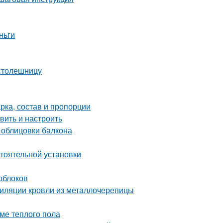
ньги
 столешницу
арка, состав и пропорции
вить и настроить
 облицовки балкона
стоятельной установки
лоблоков
тиляции кровли из металлочерепицы
ме теплого пола