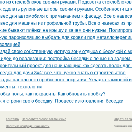
но из стеклоблоков своими руками. Подсветка стеклоблоков
к сделать рулонные шторы своими руками. Особенности шт
вес для автомобиля с примыканием к фасаду. Все о навес
вес для машины из профильной трубы. Все о навесах из п
кие бывают плёнки на крышу и зачем они нужны. Полипроп
кую пароизоляцию выбрать для кровли под металлочерепицу
золяцией
здай свою собственную уютную зону отдыха с беседкой с м
 идеи до реализации: постройка беседки с печью на заднем
роительный проект для начинающих: как сделать полок для
седка для дачи 3х4: все, что нужно знать о строительстве
ладка напольного пробкового покрытия. Укладка замковой и 
ументы, технология
обка полы, как покрасить. Как обновить пробку?
к я строил свою беседку. Процесс изготовления беседки
Контакты
Пользовательское соглашение
Обратная св
Политика конфидециальности
Копирование раз