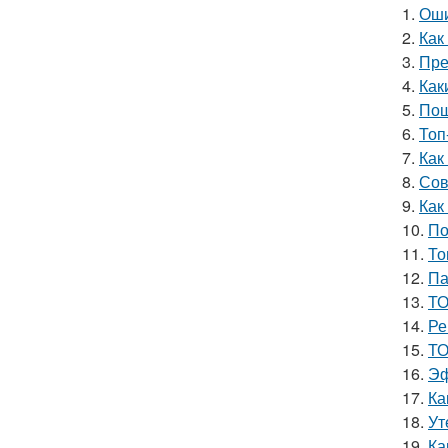
1.
Оши
2.
Как
3.
Пре
4.
Как
5.
Пош
6.
Топ
7.
Как
8.
Сов
9.
Как
10.
По
11.
То
12.
Па
13.
ТО
14.
Ре
15.
ТО
16.
Эф
17.
Ка
18.
Ут
19.
Ка