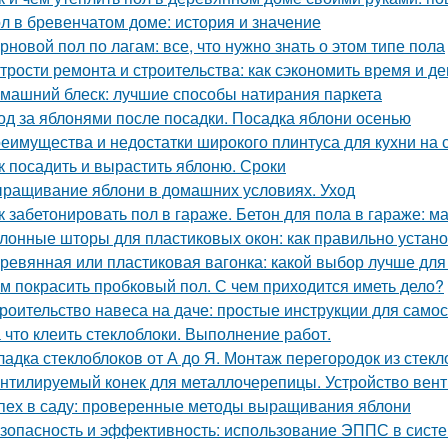
л в бревенчатом доме: история и значение
рновой пол по лагам: все, что нужно знать о этом типе пола
трости ремонта и строительства: как сэкономить время и де
машний блеск: лучшие способы натирания паркета
од за яблонями после посадки. Посадка яблони осенью
еимущества и недостатки широкого плинтуса для кухни на
к посадить и вырастить яблоню. Сроки
ращивание яблони в домашних условиях. Уход
к забетонировать пол в гараже. Бетон для пола в гараже: м
лонные шторы для пластиковых окон: как правильно устано
ревянная или пластиковая вагонка: какой выбор лучше для
м покрасить пробковый пол. С чем приходится иметь дело?
роительство навеса на даче: простые инструкции для само
 что клеить стеклоблоки. Выполнение работ.
ладка стеклоблоков от А до Я. Монтаж перегородок из стек
нтилируемый конек для металлочерепицы. Устройство вен
пех в саду: проверенные методы выращивания яблони
зопасность и эффективность: использование ЭППС в систе