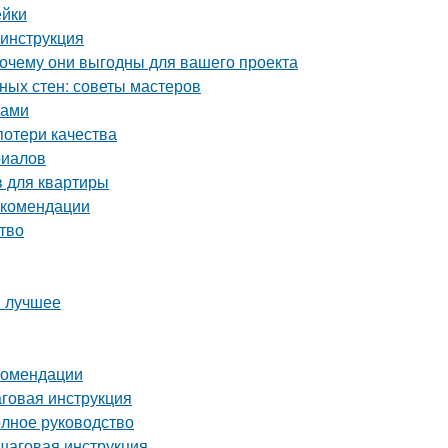
ейки
 инструкция
почему они выгодны для вашего проекта
ных стен: советы мастеров
ками
потери качества
риалов
 для квартиры
екомендации
тво
й лучшее
комендации
аговая инструкция
олное руководство
ошаговая инструкция