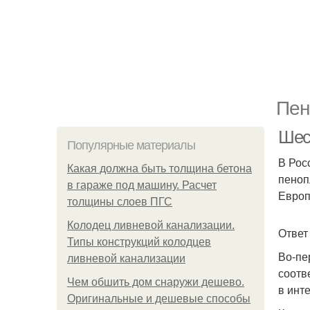
Пен
Шес
Популярные материалы
В Рос
Какая должна быть толщина бетона
пеноп
в гараже под машину. Расчет
Европ
толщины слоев ПГС
Колодец ливневой канализации.
Ответ
Типы конструкций колодцев
Во-пе
ливневой канализации
соотв
Чем обшить дом снаружи дешево.
в инт
Оригинальные и дешевые способы