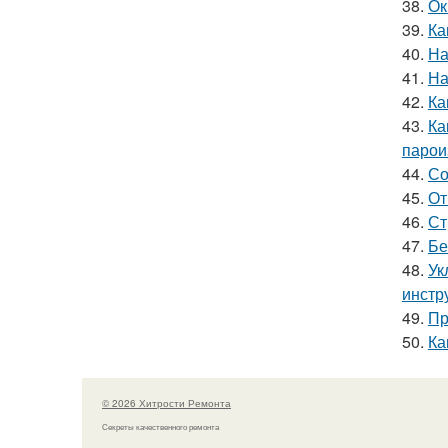
38.
Ок
39.
Ка
40.
На
41.
На
42.
Ка
43.
Ка
парои
44.
Со
45.
От
46.
Ст
47.
Бе
48.
Ук
инстр
49.
Пр
50.
Ка
© 2026 Хитрости Ремонта
Секреты качественного ремонта