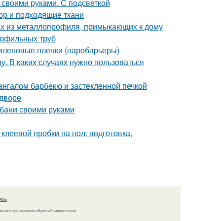
 своими руками. С подсветкой
ор и подходящие ткани
ах из металлопрофиля, примыкающих к дому
рофильных труб
иленовые пленки (паробарьеры)
. В каких случаях нужно пользоваться
ангалом барбекю и застекленной печкой
 дворе
 бани своими руками
клеевой пробки на пол: подготовка,
язь
решено при указании обратной гиперссылки.