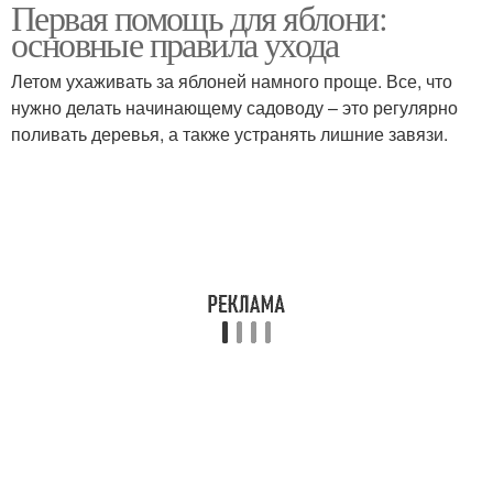
Первая помощь для яблони:
Полив для семечковых
Полив для ягодных
основные правила ухода
деревьев
кустарников
Летом ухаживать за яблоней намного проще. Все, что
нужно делать начинающему садоводу – это регулярно
Влагозарядковый
поливать деревья, а также устранять лишние завязи.
полив