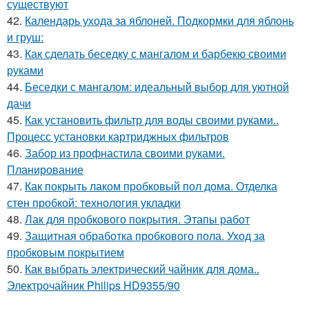
существуют
42.
Календарь ухода за яблоней. Подкормки для яблонь
и груш:
43.
Как сделать беседку с мангалом и барбекю своими
руками
44.
Беседки с мангалом: идеальный выбор для уютной
дачи
45.
Как установить фильтр для воды своими руками..
Процесс установки картриджных фильтров
46.
Забор из профнастила своими руками.
Планирование
47.
Как покрыть лаком пробковый пол дома. Отделка
стен пробкой: технология укладки
48.
Лак для пробкового покрытия. Этапы работ
49.
Защитная обработка пробкового пола. Уход за
пробковым покрытием
50.
Как выбрать электрический чайник для дома..
Электрочайник Philips HD9355/90