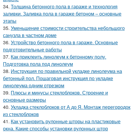
34.
Толщина бетонного пола в гараже и технология
заливки. Заливка пола в гараже бетоном – основные
этапы
35.
Уменьшение стоимости строительства небольшого
санузла в частном доме
36.
Устройство бетонного пола в гараже. Основные
подготовительные работы
37.
Как приклеить линолеум к бетонному полу.
Подготовка пола под линолеум
38.
Инструкция по правильной укладке линолеума на
бетонный пол. Пошаговая инструкция по укладке
линолеума одним отрезком
39.
Плюсы и минусы стеклоблоков. Строение и
основные размеры
40.
Укладка стеклоблоков от А до Я. Монтаж перегородок
из стеклоблоков
41.
Как установить рулонные шторы на пластиковые
окна. Какие способы установки рулонных штор