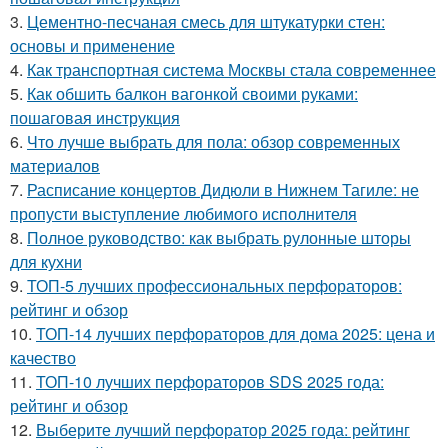
3.
Цементно-песчаная смесь для штукатурки стен:
основы и применение
4.
Как транспортная система Москвы стала современнее
5.
Как обшить балкон вагонкой своими руками:
пошаговая инструкция
6.
Что лучше выбрать для пола: обзор современных
материалов
7.
Расписание концертов Дидюли в Нижнем Тагиле: не
пропусти выступление любимого исполнителя
8.
Полное руководство: как выбрать рулонные шторы
для кухни
9.
ТОП-5 лучших профессиональных перфораторов:
рейтинг и обзор
10.
ТОП-14 лучших перфораторов для дома 2025: цена и
качество
11.
ТОП-10 лучших перфораторов SDS 2025 года:
рейтинг и обзор
12.
Выберите лучший перфоратор 2025 года: рейтинг