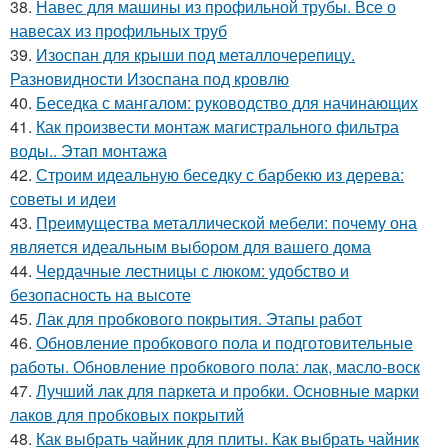
38.
Навес для машины из профильной трубы. Все о
навесах из профильных труб
39.
Изоспан для крыши под металлочерепицу.
Разновидности Изоспана под кровлю
40.
Беседка с мангалом: руководство для начинающих
41.
Как произвести монтаж магистрального фильтра
воды.. Этап монтажа
42.
Строим идеальную беседку с барбекю из дерева:
советы и идеи
43.
Преимущества металлической мебели: почему она
является идеальным выбором для вашего дома
44.
Чердачные лестницы с люком: удобство и
безопасность на высоте
45.
Лак для пробкового покрытия. Этапы работ
46.
Обновление пробкового пола и подготовительные
работы. Обновление пробкового пола: лак, масло-воск
47.
Лучший лак для паркета и пробки. Основные марки
лаков для пробковых покрытий
48.
Как выбрать чайник для плиты. Как выбрать чайник