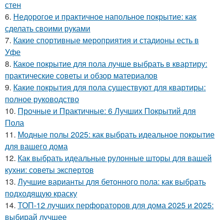
стен
6.
Недорогое и практичное напольное покрытие: как
сделать своими руками
7.
Какие спортивные мероприятия и стадионы есть в
Уфе
8.
Какое покрытие для пола лучше выбрать в квартиру:
практические советы и обзор материалов
9.
Какие покрытия для пола существуют для квартиры:
полное руководство
10.
Прочные и Практичные: 6 Лучших Покрытий для
Пола
11.
Модные полы 2025: как выбрать идеальное покрытие
для вашего дома
12.
Как выбрать идеальные рулонные шторы для вашей
кухни: советы экспертов
13.
Лучшие варианты для бетонного пола: как выбрать
подходящую краску
14.
ТОП-12 лучших перфораторов для дома 2025 и 2025:
выбирай лучшее