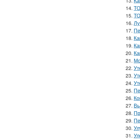
13.
Ка
14.
ТО
15.
ТО
16.
Лу
17.
Пе
18.
Ка
19.
Ка
20.
Ка
21.
Мо
22.
Ут
23.
Ут
24.
Ут
25.
Пе
26.
Ко
27.
Вы
28.
Пр
29.
Пе
30.
Ул
31.
Ул