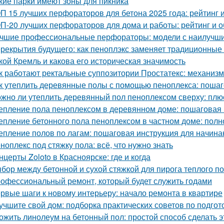
кие парки имеют зоны для пикника
П 15 лучших перфораторов для бетона 2025 года: рейтинг 
П-20 лучших перфораторов для дома и работы: рейтинг и о
чшие профессиональные перфораторы: модели с наилучши
рекрытия будущего: как пеноплэкс заменяет традиционные
кой Кремль и какова его историческая значимость
к работают ректальные суппозитории Простатекс: механиз
к утеплить деревянные полы с помощью пеноплекса: пошаг
жно ли утеплить деревянный пол пеноплексом сверху: пл
епление пола пеноплексом в деревянном доме: пошаговая 
епление бетонного пола пеноплексом в частном доме: полн
епление полов по лагам: пошаговая инструкция для начин
ноплекс под стяжку пола: всё, что нужно знать
нцерты Zoloto в Красноярске: где и когда
бор между бетонной и сухой стяжкой для пирога теплого п
офессиональный ремонт, который будет служить годами
рвые шаги к новому интерьеру: начало ремонта в квартире
учшите свой дом: подборка практических советов по подгот
ожить линолеум на бетонный пол: простой способ сделать 