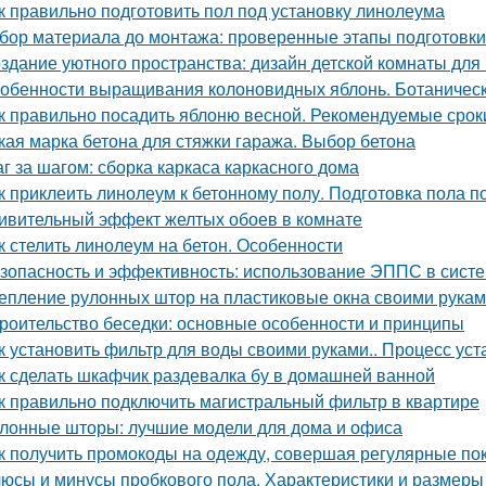
к правильно подготовить пол под установку линолеума
бор материала до монтажа: проверенные этапы подготовки
здание уютного пространства: дизайн детской комнаты для
обенности выращивания колоновидных яблонь. Ботаничес
к правильно посадить яблоню весной. Рекомендуемые срок
кая марка бетона для стяжки гаража. Выбор бетона
г за шагом: сборка каркаса каркасного дома
к приклеить линолеум к бетонному полу. Подготовка пола 
ивительный эффект желтых обоев в комнате
к стелить линолеум на бетон. Особенности
зопасность и эффективность: использование ЭППС в систе
епление рулонных штор на пластиковые окна своими рука
роительство беседки: основные особенности и принципы
к установить фильтр для воды своими руками.. Процесс ус
к сделать шкафчик раздевалка бу в домашней ванной
к правильно подключить магистральный фильтр в квартире
лонные шторы: лучшие модели для дома и офиса
к получить промокоды на одежду, совершая регулярные по
юсы и минусы пробкового пола. Характеристики и размеры