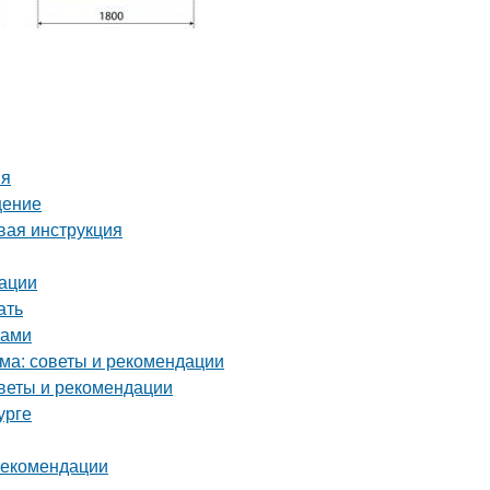
ия
щение
вая инструкция
дации
ать
ками
ма: советы и рекомендации
веты и рекомендации
урге
 рекомендации