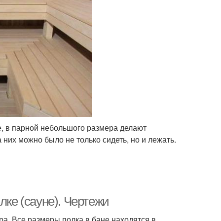
е, в парной небольшого размера делают
них можно было не только сидеть, но и лежать.
лке (сауне). Чертежи
ра. Все размеры полка в бане находятся в