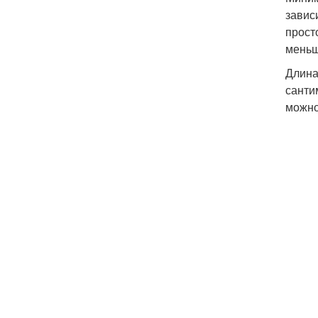
завис
прост
меньш
Длина
санти
можно