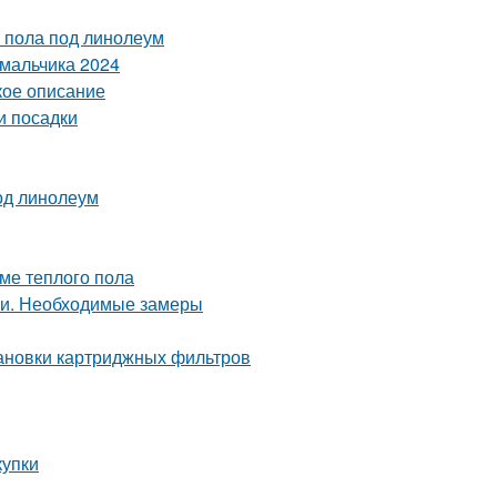
 пола под линолеум
 мальчика 2024
кое описание
и посадки
под линолеум
ме теплого пола
ми. Необходимые замеры
тановки картриджных фильтров
купки