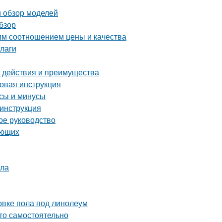
и обзор моделей
бзор
м соотношением цены и качества
 лаги
м действия и преимущества
овая инструкция
юсы и минусы
инструкция
ое руководство
ающих
ола
овке пола под линолеум
это самостоятельно