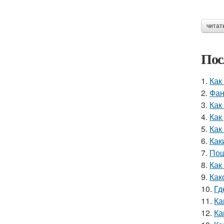
читат
Пос
1.
Как
2.
Фан
3.
Как
4.
Как
5.
Как
6.
Как
7.
Пош
8.
Как
9.
Как
10.
Гд
11.
Ка
12.
Ка