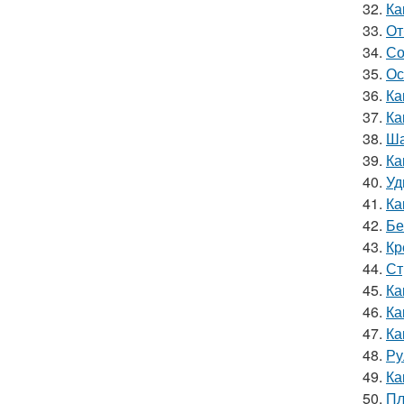
32.
Ка
33.
От
34.
Со
35.
Ос
36.
Ка
37.
Ка
38.
Ша
39.
Ка
40.
Уд
41.
Ка
42.
Бе
43.
Кр
44.
Ст
45.
Ка
46.
Ка
47.
Ка
48.
Ру
49.
Ка
50.
Пл