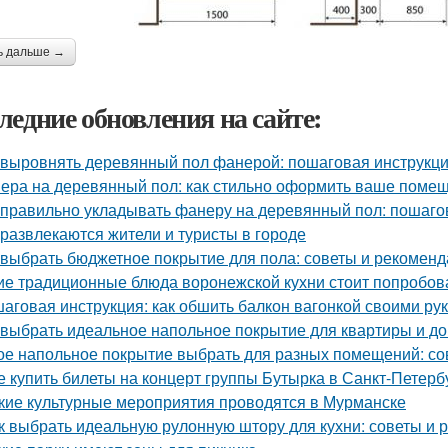
ь дальше →
ледние обновления на сайте:
 выровнять деревянный пол фанерой: пошаговая инструкц
ера на деревянный пол: как стильно оформить ваше поме
 правильно укладывать фанеру на деревянный пол: пошаго
 развлекаются жители и туристы в городе
 выбрать бюджетное покрытие для пола: советы и рекомен
ие традиционные блюда воронежской кухни стоит попробов
аговая инструкция: как обшить балкон вагонкой своими ру
 выбрать идеальное напольное покрытие для квартиры и до
ое напольное покрытие выбрать для разных помещений: со
е купить билеты на концерт группы Бутырка в Санкт-Петерб
кие культурные мероприятия проводятся в Мурманске
к выбрать идеальную рулонную штору для кухни: советы и