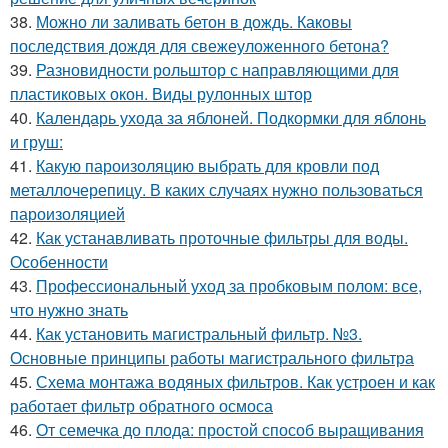
38.
Можно ли заливать бетон в дождь. Каковы
последствия дождя для свежеуложенного бетона?
39.
Разновидности рольштор с направляющими для
пластиковых окон. Виды рулонных штор
40.
Календарь ухода за яблоней. Подкормки для яблонь
и груш:
41.
Какую пароизоляцию выбрать для кровли под
металлочерепицу. В каких случаях нужно пользоваться
пароизоляцией
42.
Как устанавливать проточные фильтры для воды.
Особенности
43.
Профессиональный уход за пробковым полом: все,
что нужно знать
44.
Как установить магистральный фильтр. №3.
Основные принципы работы магистрального фильтра
45.
Схема монтажа водяных фильтров. Как устроен и как
работает фильтр обратного осмоса
46.
От семечка до плода: простой способ выращивания