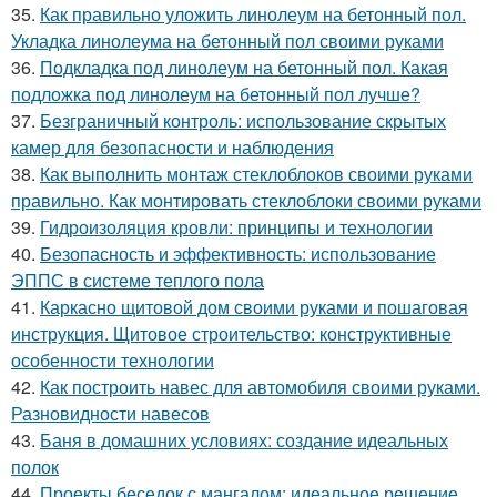
35.
Как правильно уложить линолеум на бетонный пол.
Укладка линолеума на бетонный пол своими руками
36.
Подкладка под линолеум на бетонный пол. Какая
подложка под линолеум на бетонный пол лучше?
37.
Безграничный контроль: использование скрытых
камер для безопасности и наблюдения
38.
Как выполнить монтаж стеклоблоков своими руками
правильно. Как монтировать стеклоблоки своими руками
39.
Гидроизоляция кровли: принципы и технологии
40.
Безопасность и эффективность: использование
ЭППС в системе теплого пола
41.
Каркасно щитовой дом своими руками и пошаговая
инструкция. Щитовое строительство: конструктивные
особенности технологии
42.
Как построить навес для автомобиля своими руками.
Разновидности навесов
43.
Баня в домашних условиях: создание идеальных
полок
44.
Проекты беседок с мангалом: идеальное решение