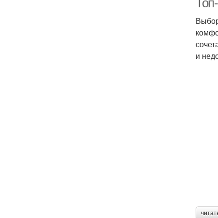
Топ-
Выбор
комфо
сочет
и нед
читат