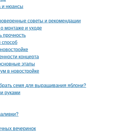
а и нюансы
проверенные советы и рекомендации
 о монтаже и уходе
ь прочность
й способ
 новостройке
енности концерта
основные этапы
еум в новостройке
ыбрать семя для выращивания яблони?
ми руками
заливки?
ичных вечеринок