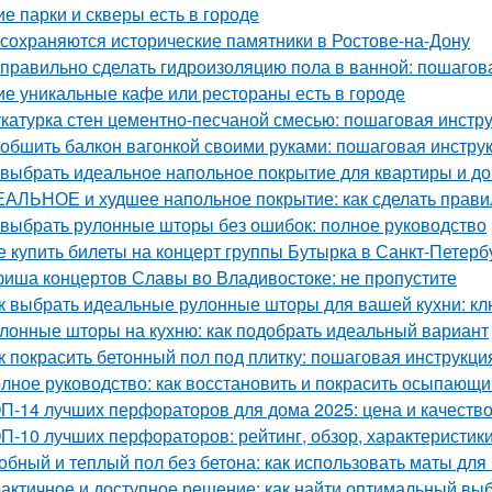
ие парки и скверы есть в городе
 сохраняются исторические памятники в Ростове-на-Дону
 правильно сделать гидроизоляцию пола в ванной: пошагов
ие уникальные кафе или рестораны есть в городе
катурка стен цементно-песчаной смесью: пошаговая инстр
 обшить балкон вагонкой своими руками: пошаговая инстру
 выбрать идеальное напольное покрытие для квартиры и до
АЛЬНОЕ и худшее напольное покрытие: как сделать прав
 выбрать рулонные шторы без ошибок: полное руководство
е купить билеты на концерт группы Бутырка в Санкт-Петерб
иша концертов Славы во Владивостоке: не пропустите
к выбрать идеальные рулонные шторы для вашей кухни: к
лонные шторы на кухню: как подобрать идеальный вариант
к покрасить бетонный пол под плитку: пошаговая инструкци
лное руководство: как восстановить и покрасить осыпающ
П-14 лучших перфораторов для дома 2025: цена и качеств
П-10 лучших перфораторов: рейтинг, обзор, характеристик
обный и теплый пол без бетона: как использовать маты для
актичное и доступное решение: как найти оптимальный вы