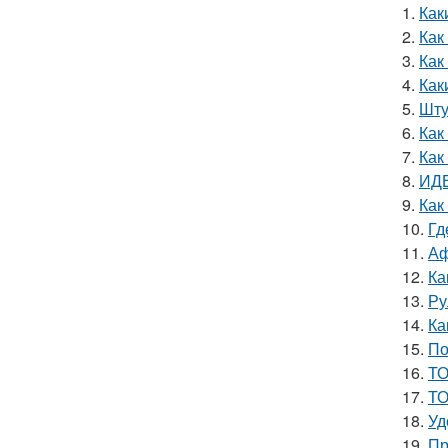
1.
Как
2.
Как
3.
Как
4.
Как
5.
Шту
6.
Как
7.
Как
8.
ИДЕ
9.
Как
10.
Гд
11.
Аф
12.
Ка
13.
Ру
14.
Ка
15.
По
16.
ТО
17.
ТО
18.
Уд
19.
Пр