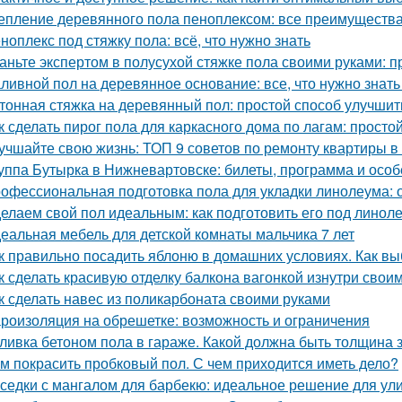
епление деревянного пола пеноплексом: все преимуществ
ноплекс под стяжку пола: всё, что нужно знать
аньте экспертом в полусухой стяжке пола своими руками: 
ливной пол на деревянное основание: все, что нужно знать
тонная стяжка на деревянный пол: простой способ улучшит
к сделать пирог пола для каркасного дома по лагам: просто
учшайте свою жизнь: ТОП 9 советов по ремонту квартиры в
уппа Бутырка в Нижневартовске: билеты, программа и особ
офессиональная подготовка пола для укладки линолеума: 
елаем свой пол идеальным: как подготовить его под линол
еальная мебель для детской комнаты мальчика 7 лет
к правильно посадить яблоню в домашних условиях. Как в
к сделать красивую отделку балкона вагонкой изнутри свои
к сделать навес из поликарбоната своими руками
роизоляция на обрешетке: возможность и ограничения
ливка бетоном пола в гараже. Какой должна быть толщина 
м покрасить пробковый пол. С чем приходится иметь дело?
седки с мангалом для барбекю: идеальное решение для ул