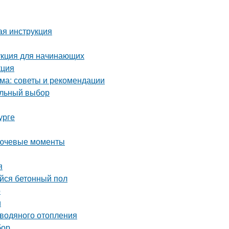
ая инструкция
укция для начинающих
кция
ма: советы и рекомендации
ильный выбор
урге
лючевые моменты
я
ийся бетонный пол
о
и
 водяного отопления
бор