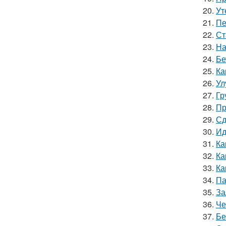
20.
Ут
21.
Пе
22.
Ст
23.
На
24.
Бе
25.
Ка
26.
Ул
27.
Гр
28.
Пр
29.
Сд
30.
Ид
31.
Ка
32.
Ка
33.
Ка
34.
Па
35.
За
36.
Че
37.
Бе