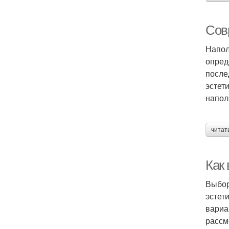
Сов
Напол
опред
после
эстет
напол
читат
Как
Выбор
эстет
вариа
рассм