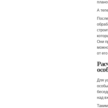
плано
А теп
После
обраб
строи
котор
Они п
можно
от ег
Рас
осо
Для у
особы
бесед
над в
Таким