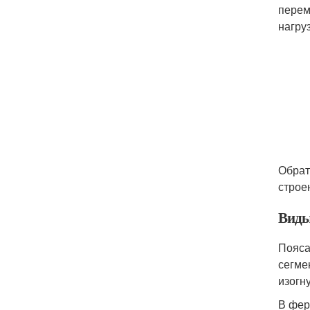
перем
нагруз
Обрат
строе
Виды
Пояса
сегме
изогн
В фер