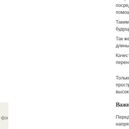
посре
помощ
Таким
будущ
Так ж
длины
Качес
перен
Тольк
прост
высок
Важн
⇦
Перед
напря