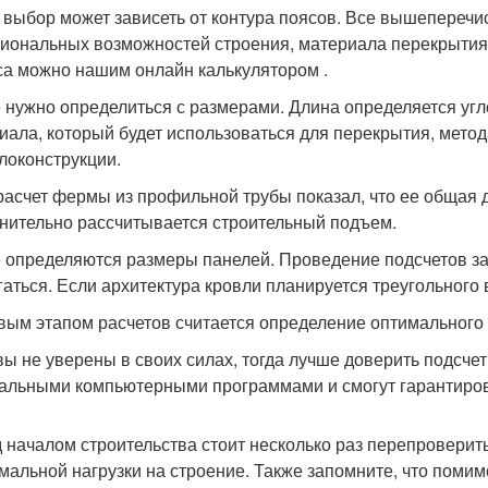
 выбор может зависеть от контура поясов. Все вышепереч
иональных возможностей строения, материала перекрытия и
са можно нашим онлайн калькулятором .
 нужно определиться с размерами. Длина определяется угло
иала, который будет использоваться для перекрытия, мето
локонструкции.
расчет фермы из профильной трубы показал, что ее общая 
нительно рассчитывается строительный подъем.
 определяются размеры панелей. Проведение подсчетов зави
гаться. Если архитектура кровли планируется треугольного в
вым этапом расчетов считается определение оптимального
вы не уверены в своих силах, тогда лучше доверить подсче
альными компьютерными программами и смогут гарантиров
 началом строительства стоит несколько раз перепроверить
мальной нагрузки на строение. Также запомните, что помим