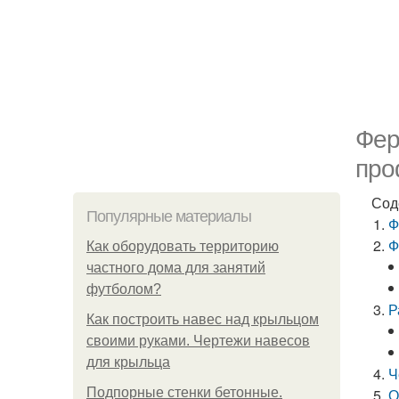
Фер
про
Сод
Популярные материалы
Ф
Ф
Как оборудовать территорию
частного дома для занятий
футболом?
Р
Как построить навес над крыльцом
своими руками. Чертежи навесов
для крыльца
Ч
Подпорные стенки бетонные.
О