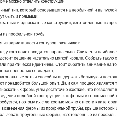
рме можно отделить конструкции:
чный тип, который основывается на необычной и выпуклой
ут быть и прямыми;
скатные и односкатные конструкции, изготовленные из про
 из профильной трубы
я из вариативности контуров, различают:
те, у кого пояс находится параллельно. Считается наиболе
дстоит решение касательно мягкой кровле. Собрать такую оп
али практически идентичны. Стоит обратить внимание на то
етки полностью совпадают;
игональные хоть и способны выдержать большую и постоян
от понадобится большой опыт. Да и сам процесс является 
дноскатных форм, углы достаточно жесткие, что позволяет
ведения подобной конструкции, как фермы из профильной 
ребуется, поэтому их с легкостью можно отнести к категори
 возведения фермы из профильной трубы, крыша которой б
ользовать треугольные фермы, изготовленные из профиль