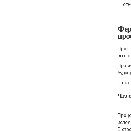
отн
Фер
про
При с
во вр
Прави
будущ
В ста
Что 
Проце
испол
В стр