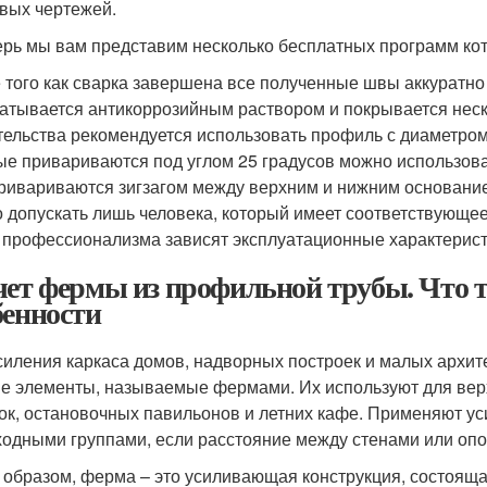
вых чертежей.
ерь мы вам представим несколько бесплатных программ ко
 того как сварка завершена все полученные швы аккуратно
атывается антикоррозийным раствором и покрывается неск
тельства рекомендуется использовать профиль с диаметром 
ые привариваются под углом 25 градусов можно использова
ривариваются зигзагом между верхним и нижним основание
 допускать лишь человека, который имеет соответствующее
о профессионализма зависят эксплуатационные характерист
чет фермы из профильной трубы. Что 
бенности
силения каркаса домов, надворных построек и малых архи
е элементы, называемые фермами. Их используют для верх
ок, остановочных павильонов и летних кафе. Применяют у
ходными группами, если расстояние между стенами или опо
 образом, ферма – это усиливающая конструкция, состояща