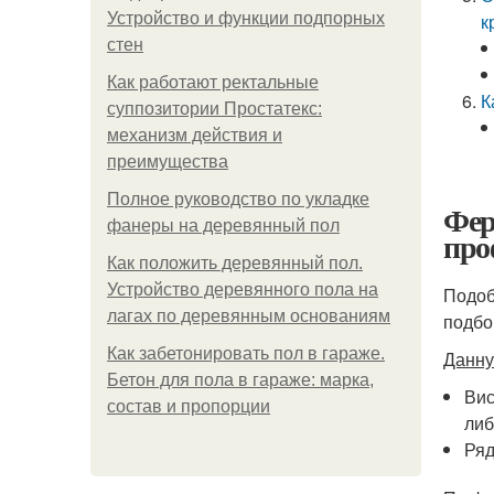
Устройство и функции подпорных
к
стен
Как работают ректальные
К
суппозитории Простатекс:
механизм действия и
преимущества
Полное руководство по укладке
Фер
фанеры на деревянный пол
про
Как положить деревянный пол.
Устройство деревянного пола на
Подоб
лагах по деревянным основаниям
подбо
Как забетонировать пол в гараже.
Данну
Бетон для пола в гараже: марка,
Вис
состав и пропорции
либ
Ряд