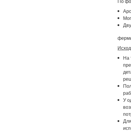
По фо
Аро
Мог
Дву
фермы
Исход
На 
пре
дет
реш
Пол
раб
У о
воз
пот
Для
исп