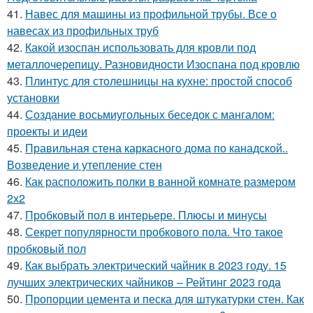
41.
Навес для машины из профильной трубы. Все о
навесах из профильных труб
42.
Какой изоспан использовать для кровли под
металлочерепицу. Разновидности Изоспана под кровлю
43.
Плинтус для столешницы на кухне: простой способ
установки
44.
Создание восьмиугольных беседок с мангалом:
проекты и идеи
45.
Правильная стена каркасного дома по канадской..
Возведение и утепление стен
46.
Как расположить полки в ванной комнате размером
2х2
47.
Пробковый пол в интерьере. Плюсы и минусы
48.
Секрет популярности пробкового пола. Что такое
пробковый пол
49.
Как выбрать электрический чайник в 2023 году. 15
лучших электрических чайников – Рейтинг 2023 года
50.
Пропорции цемента и песка для штукатурки стен. Как