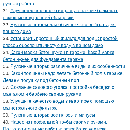
ручная работа
31.
Улучшение внешнего вида и утепление балкона с
помощью внутренней облицовки
32.
Рулонные шторы или обычные: что выбрать для
вашего дома
33.
Установить проточный фильтр для воды: простой
способ обеспечить чистую воду в вашем доме
34.
Какой марки бетон нужен в гараже. Какой марки
бетон нужен для фундамента гаража
35.
Рулонные шторы: различные виды и их особенности
36.
Какой толщины надо делать бетонный пол в гараже.
Делаем подушку под бетонный пол
37.
Создание садового уголка: постройка беседки с
мангалом и барбекю своими руками
38.
Улучшите качество воды в квартире с помощью
магистрального фильтра
39.
Рулонные шторы: все плюсы и минусы
40.
Навес из профильной трубы своими руками.
Подготовительные работы: разработка чертежа