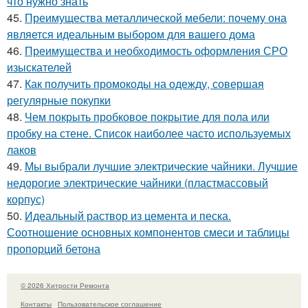
что нужно знать
45.
Преимущества металлической мебели: почему она
является идеальным выбором для вашего дома
46.
Преимущества и необходимость оформления СРО
изыскателей
47.
Как получить промокоды на одежду, совершая
регулярные покупки
48.
Чем покрыть пробковое покрытие для пола или
пробку на стене. Список наиболее часто используемых
лаков
49.
Мы выбрали лучшие электрические чайники. Лучшие
недорогие электрические чайники (пластмассовый
корпус)
50.
Идеальный раствор из цемента и песка.
Соотношение основных компонентов смеси и таблицы
пропорций бетона
© 2026 Хитрости Ремонта
Контакты
Пользовательское соглашение