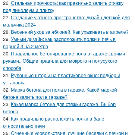
26.
Стальная прочность: как правильно залить стяжку
под линолеум и плитку
27.
Создание уютного пространства: дизайн детской для
мальчика 2024
28.
Весенний уход за яблоней. Как ухаживать в апреле?
29.
Умный дизайн: как расположить полки и печь в
парной 3 на 2 метра
30.
Правильное бетонирование пола в гараже своими
руками.. Общие правила для мокрого и полусухого
способа
31.
Рулонные шторы на пластиковое окно: подбор и
установка
32.
Марка бетона для пола в гараже. Какой маркой
бетона залить пол в гараже?
33.
Какая марка бетона для стяжки гаража. Выбор
бетона
34.
Как правильно расположить полки в бане
относительно печи
35.
Огненные удовольствия: лучшие беседки с печкой и