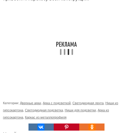
Категории:
Дверные арки
,
Арка с подсветкой
,
Светодиодная лента
,
Ниши из
гипсокартона
,
Светодиодная подсветка
,
Ниши для подсветки
,
Арка из
гипсокартона
,
Каркас из металлопрофиля