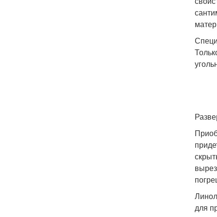
свойс
санти
матер
Специ
Тольк
уголь
Разве
Приоб
приде
скрыт
вырез
погре
Линол
для п