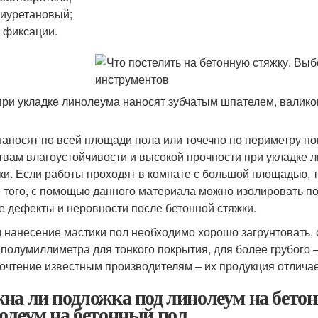
иуретановый;
 фиксации.
при укладке линолеума наносят зубчатым шпателем, валико
наносят по всей площади пола или точечно по периметру п
твам влагоустойчивости и высокой прочности при укладке
ки. Если работы проходят в комнате с большой площадью, т
 того, с помощью данного материала можно изолировать по
е дефекты и неровности после бетонной стяжки.
 нанесение мастики пол необходимо хорошо загрунтовать, с
 полумиллиметра для тонкого покрытия, для более грубого 
очтение известным производителям – их продукция отлича
на ли подложка под линолеум на бето
олеум на бетонный пол