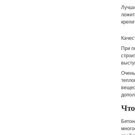
Лучши
ложит
крепи
Качес
При п
строи
высту
Очень
тепло
вещес
допол
Что
Бетон
много