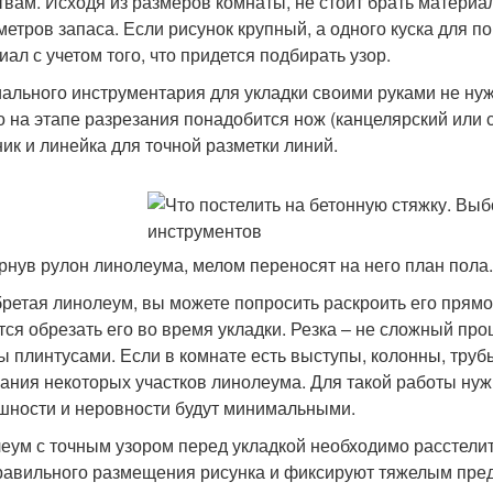
твам. Исходя из размеров комнаты, не стоит брать материа
метров запаса. Если рисунок крупный, а одного куска для п
иал с учетом того, что придется подбирать узор.
ального инструментария для укладки своими руками не нужн
о на этапе разрезания понадобится нож (канцелярский или 
ник и линейка для точной разметки линий.
рнув рулон линолеума, мелом переносят на него план пола.
ретая линолеум, вы можете попросить раскроить его прямо в
тся обрезать его во время укладки. Резка – не сложный про
ы плинтусами. Если в комнате есть выступы, колонны, тру
ания некоторых участков линолеума. Для такой работы нуж
шности и неровности будут минимальными.
еум с точным узором перед укладкой необходимо расстелит
равильного размещения рисунка и фиксируют тяжелым пре