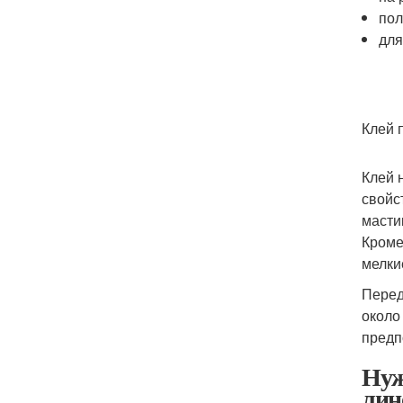
пол
для
Клей 
Клей 
свойс
масти
Кроме
мелки
Перед
около
предп
Нуж
лин