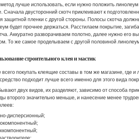
 метод лучше использовать, если нужно положить линолеум
е. Сначала двусторонний скотч приклеивают к подготовлен
я защитной пленки с другой стороны. Полосы скотча должны
еум будет прочнее держаться. Расстилаем покрытие, загиб
отча. Аккуратно разворачиваем полотно, далее нужно его в
ом. То же самое проделываем с другой половиной линолеу
ьзование строительного клея и мастик
 всего покупать клеящие составы в том же магазине, где и 
 средство подходит лучше всего именно для этого вида пок
бывают двух видов, их разделяют, зависимо от способа при
ды второго значительно меньше, и нанесение менее трудо
клеев:
но-дисперсионный;
окомпонентный;
хкомпонентный;
растворителе;