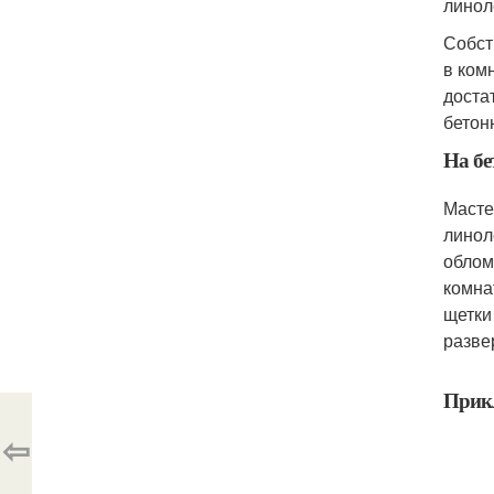
линол
Собст
в ком
доста
бетон
На бе
Масте
линол
облом
комна
щетки
разве
Прикл
⇦