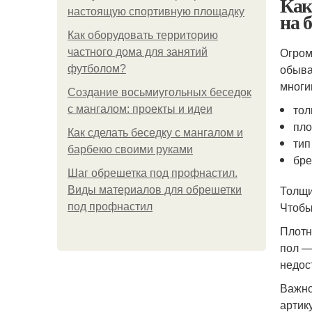
Как
настоящую спортивную площадку
на 
Как оборудовать территорию
Огром
частного дома для занятий
обыва
футболом?
многи
Создание восьмиугольных беседок
тол
с мангалом: проекты и идеи
пло
Как сделать беседку с мангалом и
тип
барбекю своими руками
бре
Шаг обрешетка под профнастил.
Толщи
Виды материалов для обрешетки
Чтобы
под профнастил
Плотн
пол —
недос
Важно
артик