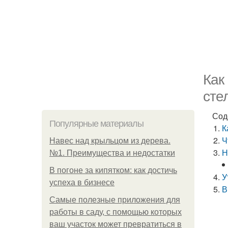
Как
сте
Сод
Популярные материалы
К
Ч
Навес над крыльцом из дерева.
Н
№1. Преимущества и недостатки
В погоне за кипятком: как достичь
У
успеха в бизнесе
В
Самые полезные приложения для
работы в саду, с помощью которых
ваш участок может превратиться в