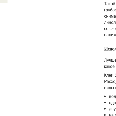
Такой
грубо
снима
линол
со ск
валик
Испол
Лучше
какое
Клеи 
Расхо
виды 
вод
одн
дву
на 