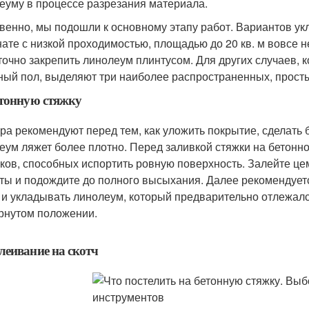
еуму в процессе разрезания материала.
венно, мы подошли к основному этапу работ. Вариантов укл
нате с низкой проходимостью, площадью до 20 кв. м вовсе
точно закрепить линолеум плинтусом. Для других случаев, 
ный пол, выделяют три наиболее распространенных, просты
тонную стяжку
ра рекомендуют перед тем, как уложить покрытие, сделать 
еум ляжет более плотно. Перед заливкой стяжки на бетонн
ков, способных испортить ровную поверхность. Залейте ц
ты и подождите до полного высыхания. Далее рекомендует
 и укладывать линолеум, который предварительно отлежалс
рнутом положении.
еивание на скотч