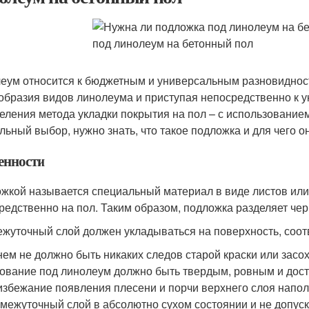
еум относится к бюджетным и универсальным разновиднос
образия видов линолеума и приступая непосредственно к у
еления метода укладки покрытия на пол – с использованием
льный выбор, нужно знать, что такое подложка и для чего о
енности
жкой называется специальный материал в виде листов или
редственно на пол. Таким образом, подложка разделяет че
жуточный слой должен укладываться на поверхность, соо
нем не должно быть никаких следов старой краски или засо
ование под линолеум должно быть твердым, ровным и дос
избежание появления плесени и порчи верхнего слоя напол
межуточный слой в абсолютно сухом состоянии и не допус