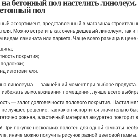
 на бетонный пол настелить линолеум.
бетонный пол
ный ассортимент, представленный в магазинах строительн
теля. Можно встретить как очень дешевый линолеум, так и
м видам ламината или паркета. Чаще всего разница в цен
щина;
тность покрытия;
 подложки;
нд изготовителя.
на линолеума — важнейший момент при выборе продукта. Б
 избежать выхолаживания помещения, лучше всего выбира
ость — залог долговечности полового покрытия. Настил мя
 не лучшее решение, так как он испортится значительно быс
таточно ровная, эластичный материал аккуратно повторит в
! При покупке нескольких полотен для одной комнаты необ
уле, иначе можно получить рисунок разной цветовой гаммы.