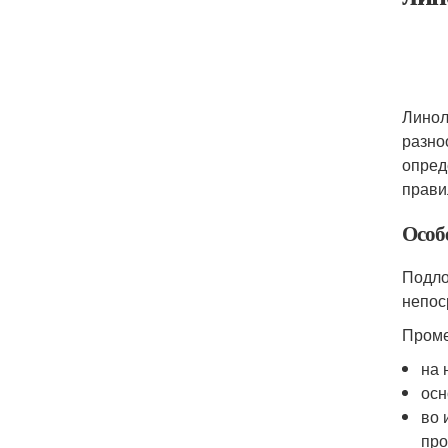
Линол
разно
опред
прави
Особ
Подло
непос
Проме
на 
осн
во 
про