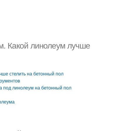
м. Какой линолеум лучше
чше стелить на бетонный пол
трументов
а под линолеум на бетонный пол
нолеума