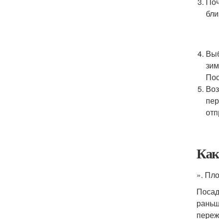
Поч
бли
Выб
зим
Пос
Воз
пер
отп
Как
». Пл
Посад
раньш
переж