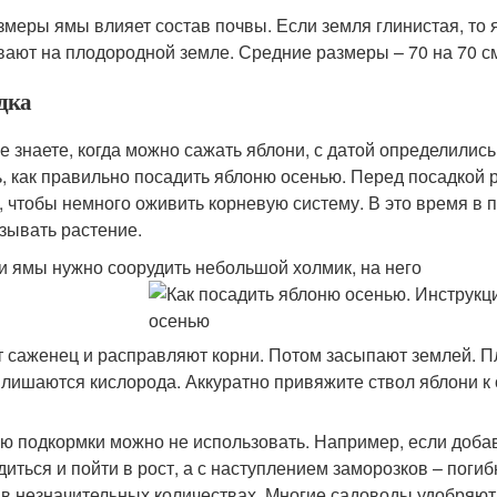
змеры ямы влияет состав почвы. Если земля глинистая, т
ают на плодородной земле. Средние размеры – 70 на 70 с
дка
е знаете, когда можно сажать яблони, с датой определились
ь, как правильно посадить яблоню осенью. Перед посадкой
, чтобы немного оживить корневую систему. В это время в 
зывать растение.
и ямы нужно соорудить небольшой холмик, на него
т саженец и расправляют корни. Потом засыпают землей. П
 лишаются кислорода. Аккуратно привяжите ствол яблони к 
ю подкормки можно не использовать. Например, если добав
диться и пойти в рост, а с наступлением заморозков – пог
 в незначительных количествах. Многие садоводы удобряют 