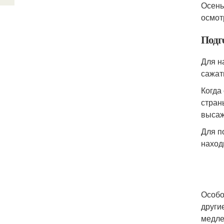
Осень
осмот
Подг
Для н
сажать
Когда
стран
высаж
Для п
наход
Особо
други
медле