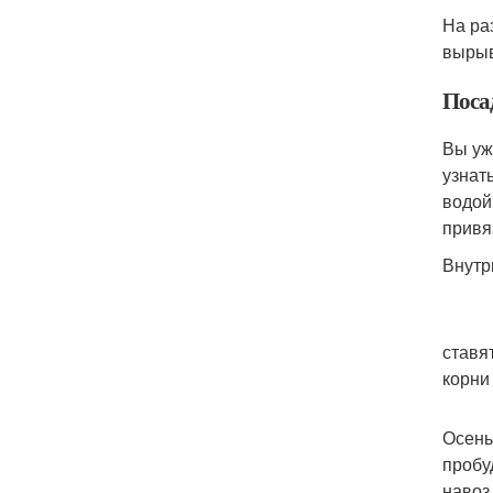
На ра
вырыв
Поса
Вы уж
узнат
водой
привя
Внутр
ставя
корни
Осень
пробу
навоз