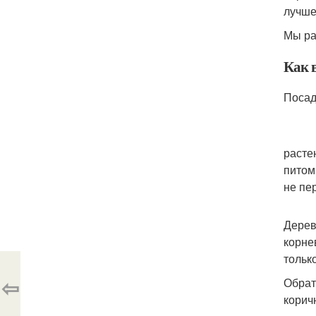
лучше
Мы ра
Как 
Посад
расте
питом
не пе
Дерев
корне
тольк
⇦
Обрат
корич