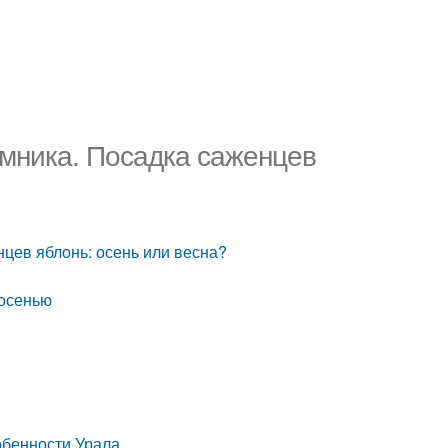
омника. Посадка саженцев
нцев яблонь: осень или весна?
 осенью
обенности Урала