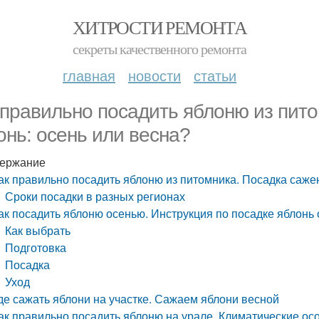
ХИТРОСТИ РЕМОНТА
секреты качественного ремонта
главная
новости
статьи
 правильно посадить яблоню из пит
онь: осень или весна?
ержание
ак правильно посадить яблоню из питомника. Посадка саже
Сроки посадки в разных регионах
ак посадить яблоню осенью. Инструкция по посадке яблонь
Как выбрать
Подготовка
Посадка
Уход
де сажать яблони на участке. Сажаем яблони весной
ак правильно посадить яблоню на урале. Климатические ос