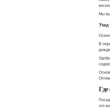
весно
Мы вы
Уход
Осенн
В пер
дожде
Удобр
содер
Основ
Оптим
Где
Посад
это в