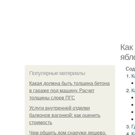
Как
ябл
Сод
Популярные материалы
К
Какая должна быть толщина бетона
К
в гараже под машину. Расчет
толщины слоев ПГС
Услуги внутренней отделки
балконов вагонкой: как оценить
стоимость
Г
Чем обшить дом снаружи дешево.
К