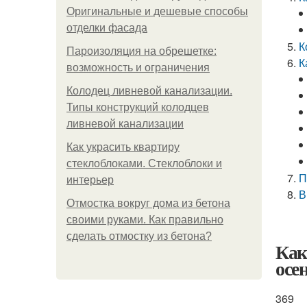
Оригинальные и дешевые способы
отделки фасада
К
Пароизоляция на обрешетке:
К
возможность и ограничения
Колодец ливневой канализации.
Типы конструкций колодцев
ливневой канализации
Как украсить квартиру
стеклоблоками. Стеклоблоки и
П
интерьер
В
Отмостка вокруг дома из бетона
своими руками. Как правильно
сделать отмостку из бетона?
Как
осе
369