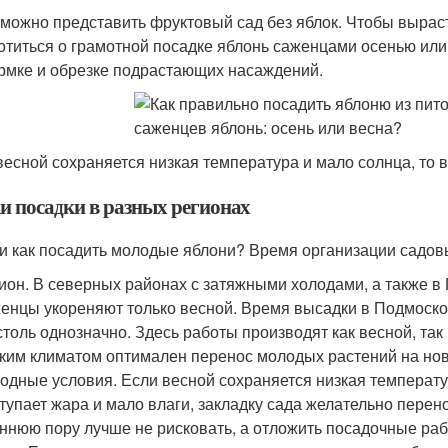
можно представить фруктовый сад без яблок. Чтобы выраст
отиться о грамотной посадке яблонь саженцами осенью ил
рмке и обрезке подрастающих насаждений.
весной сохраняется низкая температура и мало солнца, то 
и посадки в разных регионах
 и как посадить молодые яблони? Время организации садов
ион. В северных районах с затяжными холодами, а также в
енцы укореняют только весной. Время высадки в Подмоско
столь однозначно. Здесь работы производят как весной, та
ким климатом оптимален перенос молодых растений на нов
одные условия. Если весной сохраняется низкая температу
тупает жара и мало влаги, закладку сада желательно перен
ннюю пору лучше не рисковать, а отложить посадочные раб