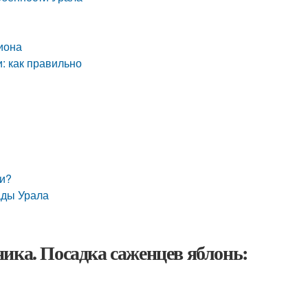
гиона
: как правильно
ки?
ады Урала
ика. Посадка саженцев яблонь: