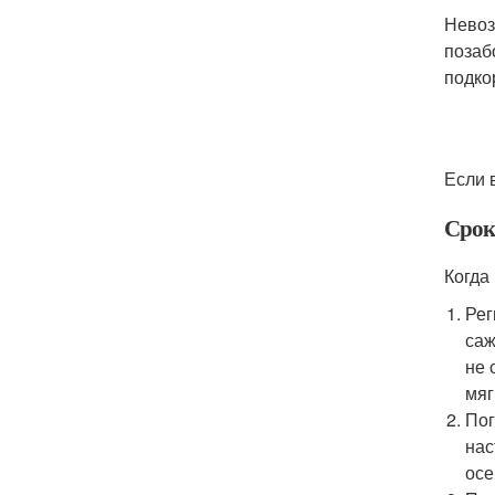
Невоз
позаб
подко
Если 
Срок
Когда
Рег
саж
не 
мяг
Пог
нас
осе