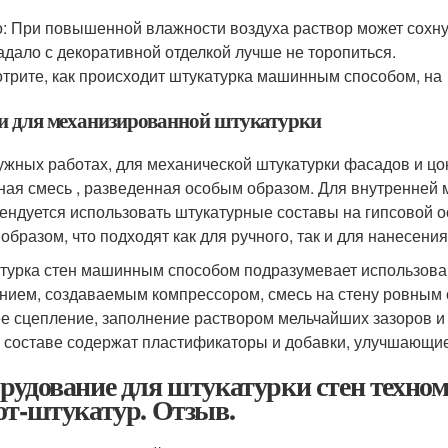
: При повышенной влажности воздуха раствор может сохнут
адало с декоративной отделкой лучше не торопиться.
трите, как происходит штукатурка машинным способом, на
и для механизированной штукатурки
ужных работах, для механической штукатурки фасадов и цо
ная смесь , разведенная особым образом. Для внутренней м
ендуется использовать штукатурные составы на гипсовой о
 образом, что подходят как для ручного, так и для нанесен
турка стен машинным способом подразумевает использован
нием, создаваемым компрессором, смесь на стену ровным 
е сцепление, заполнение раствором мельчайших зазоров и 
 составе содержат пластификаторы и добавки, улучшающие 
рудование для штукатурки стен техном
от-штукатур. Отзыв.