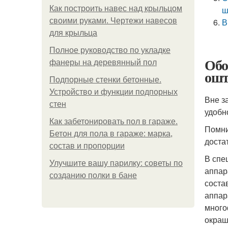
Как построить навес над крыльцом
ш
своими руками. Чертежи навесов
В
для крыльца
Полное руководство по укладке
Обо
фанеры на деревянный пол
ошт
Подпорные стенки бетонные.
Устройство и функции подпорных
Вне з
стен
удобн
Как забетонировать пол в гараже.
Помни
Бетон для пола в гараже: марка,
доста
состав и пропорции
В спе
Улучшите вашу парилку: советы по
аппар
созданию полки в бане
соста
аппар
много
окраш