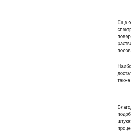
Еще о
спект
повер
раств
полов
Наибо
доста
также
Благо
подоб
штука
проце