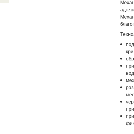
Механ
адгез
Механ
благо
Техно
под
кри
обр
при
вод
мех
раз
мес
чер
при
при
фин