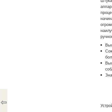
Штука
аппар
проце
начин
огром
наилу
ручно
Выс
Сок
бол
Выс
соб
Зна
⇦
Устро