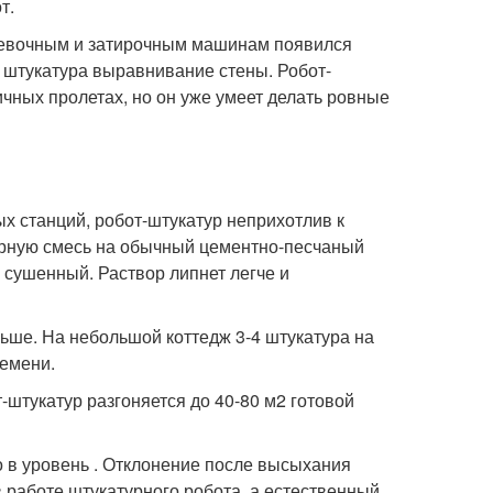
т.
левочным и затирочным машинам появился
штукатура выравнивание стены. Робот-
ичных пролетах, но он уже умеет делать ровные
ых станций, робот-штукатур неприхотлив к
урную смесь на обычный цементно-песчаный
не сушенный. Раствор липнет легче и
ьше. На небольшой коттедж 3-4 штукатура на
ремени.
т-штукатур разгоняется до 40-80 м2 готовой
о в уровень . Отклонение после высыхания
в работе штукатурного робота, а естественный