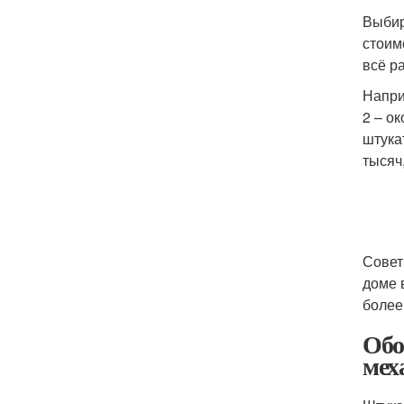
Выбир
стоим
всё р
Напри
2 – о
штука
тысяч
Совет
доме 
более
Обо
мех