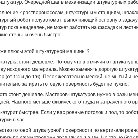
-штукатур. Очередной шаг в механизации штукатурных рабо
олнение к растворонасосам, штукатурным станциям, шпак
турный робот полуавтомат, выполняющий основную задачу 
тур пока неидеален, не может работать на фасадах и лестн
кие стены..и очень быстро..
 же плюсы этой штукатурной машины ?
укатурка стоит дешевле. Потому что в отличии от штукатурн
тву исходного материала. Можно заменять дорогую штукат
ор (от 1:4 и до 1:6). Песок желательно мелкий, не мытый и 
нительно затирать готовую поверхность будет не нужно.
бота стоит дешевле. Мастеров-штукатуров нужно в разы мен
дней. Намного меньше физического труда и затраченного в
укатурит быстрее. Если у вас ровные потолок и пол, то робо
урки в час.
чество готовой штукатурной поверхности по вертикали ровн
турки по двухметровому правилу до 2-3 мм. Но это не брак 