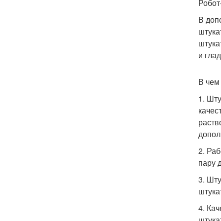
Робот
В доп
штука
штука
и глад
В чем
1. Шт
качес
раств
допол
2. Ра
пару 
3. Шт
штукат
4. Ка
штука