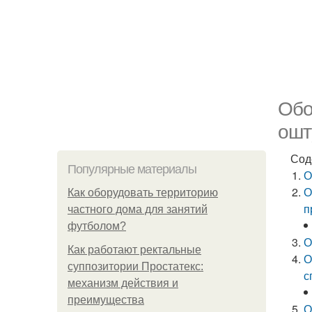
Обо
ошт
Сод
Популярные материалы
О
О
Как оборудовать территорию
п
частного дома для занятий
футболом?
О
Как работают ректальные
О
суппозитории Простатекс:
с
механизм действия и
преимущества
О