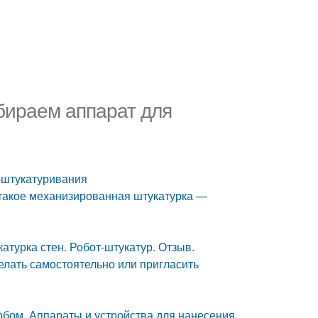
бираем аппарат для
оштукатуривания
такое механизированная штукатурка —
турка стен. Робот-штукатур. Отзыв.
лать самостоятельно или пригласить
бом. Аппараты и устройства для нанесения