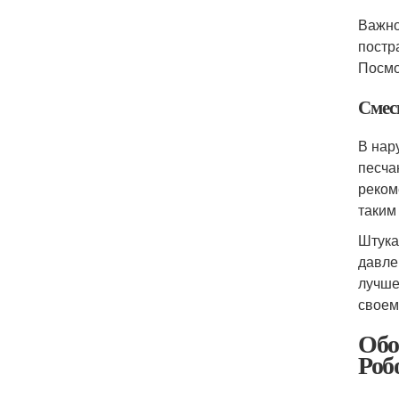
Важно
постр
Посмо
Смес
В нар
песча
реком
таким
Штука
давле
лучше
своем
Обо
Роб