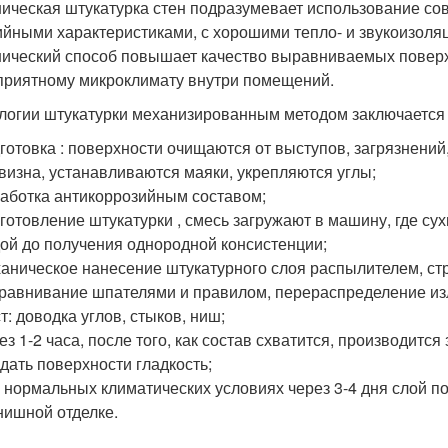
ическая штукатурка стен подразумевает использование со
ийными характеристиками, с хорошими тепло- и звукоизол
ический способ повышает качество выравниваемых поверхн
приятному микроклимату внутри помещений.
логии штукатурки механизированным методом заключается в
готовка : поверхности очищаются от выступов, загрязнений,
визна, устанавливаются маяки, укрепляются углы;
аботка антикоррозийным составом;
готовление штукатурки , смесь загружают в машину, где с
ой до получения однородной консистенции;
аническое нанесение штукатурного слоя распылителем, стр
равнивание шпателями и правилом, перераспределение из
т: доводка углов, стыков, ниш;
ез 1-2 часа, после того, как состав схватится, производитс
дать поверхности гладкость;
 нормальных климатических условиях через 3-4 дня слой п
ишной отделке.