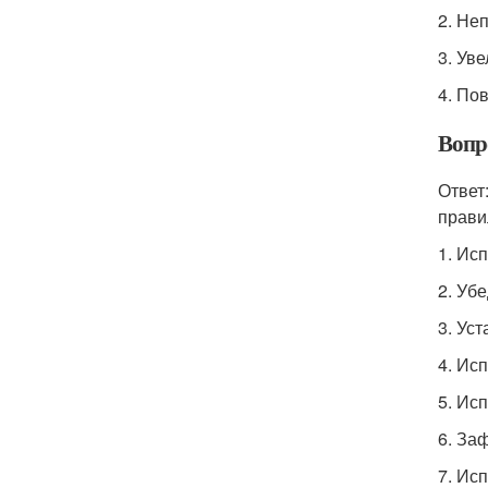
2. Не
3. Ув
4. По
Вопр
Ответ
прави
1. Ис
2. Уб
3. Ус
4. Ис
5. Ис
6. За
7. Ис