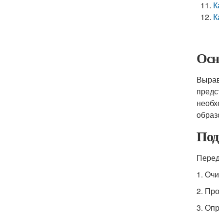
К
К
Осн
Вырав
предс
необх
образ
Под
Перед
1. Оч
2. Пр
3. Оп