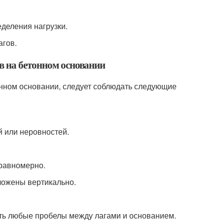
деления нагрузки.
агов.
в на бетонном основании
онном основании, следует соблюдать следующие
й или неровностей.
 равномерно.
оложены вертикально.
нить любые пробелы между лагами и основанием.