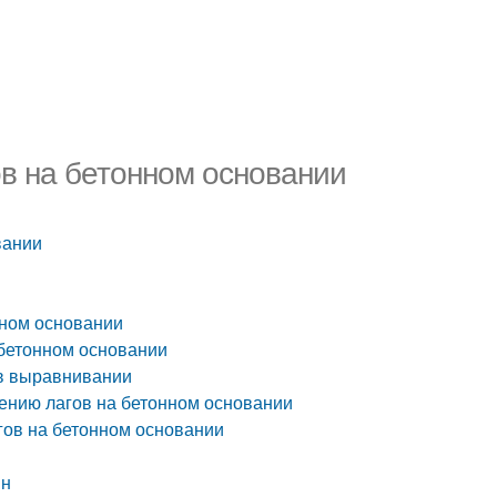
в на бетонном основании
вании
нном основании
 бетонном основании
 в выравнивании
ению лагов на бетонном основании
гов на бетонном основании
ин