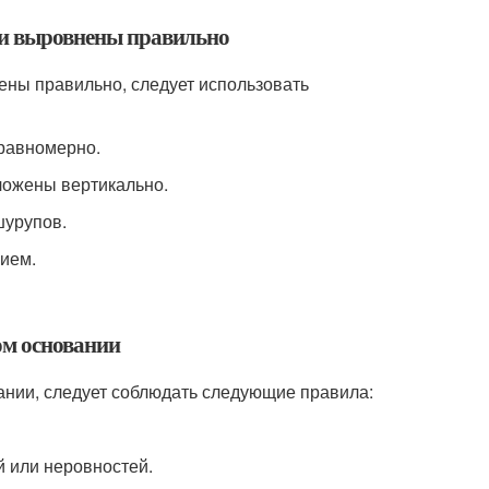
нии выровнены правильно
ены правильно, следует использовать
 равномерно.
оложены вертикально.
шурупов.
нием.
ом основании
вании, следует соблюдать следующие правила:
й или неровностей.