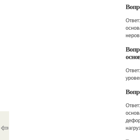
Вопр
Ответ
основ
неров
Вопр
осно
Ответ
урове
Вопр
Ответ
основ
дефор
⇦
нагру