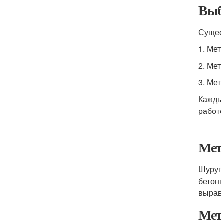
Выб
Сущес
1. Ме
2. Ме
3. Ме
Кажды
работ
Мет
Шуруп
бетон
вырав
Мет