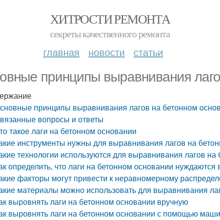
ХИТРОСТИ РЕМОНТА
секреты качественного ремонта
главная
новости
статьи
овные принципы выравнивания лаго
ержание
сновные принципы выравнивания лагов на бетонном осно
вязанные вопросы и ответы
то такое лаги на бетонном основании
акие инструменты нужны для выравнивания лагов на бето
акие технологии используются для выравнивания лагов на
ак определить, что лаги на бетонном основании нуждаются
акие факторы могут привести к неравномерному распредел
акие материалы можно использовать для выравнивания ла
ак выровнять лаги на бетонном основании вручную
ак выровнять лаги на бетонном основании с помощью маш