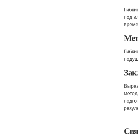
Гибки
под в
време
Мет
Гибки
подуш
Зак
Вырав
метод
подго
резул
Свя