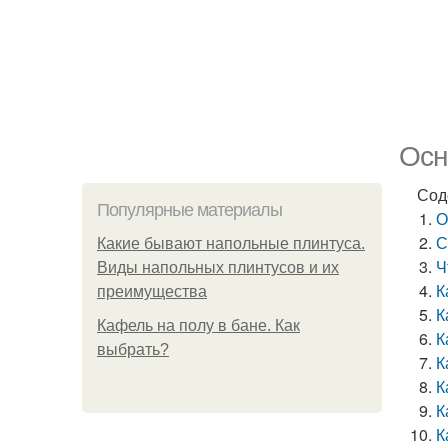
Осн
Сод
Популярные материалы
О
С
Какие бывают напольные плинтуса.
Ч
Виды напольных плинтусов и их
К
преимущества
К
Кафель на полу в бане. Как
К
выбрать?
К
К
К
К