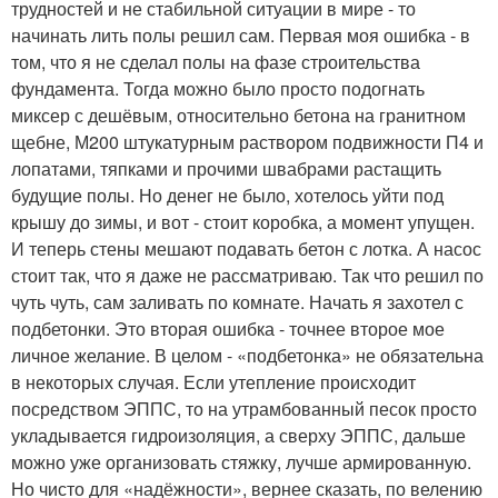
трудностей и не стабильной ситуации в мире - то
начинать лить полы решил сам. Первая моя ошибка - в
том, что я не сделал полы на фазе строительства
фундамента. Тогда можно было просто подогнать
миксер с дешёвым, относительно бетона на гранитном
щебне, М200 штукатурным раствором подвижности П4 и
лопатами, тяпками и прочими швабрами растащить
будущие полы. Но денег не было, хотелось уйти под
крышу до зимы, и вот - стоит коробка, а момент упущен.
И теперь стены мешают подавать бетон с лотка. А насос
стоит так, что я даже не рассматриваю. Так что решил по
чуть чуть, сам заливать по комнате. Начать я захотел с
подбетонки. Это вторая ошибка - точнее второе мое
личное желание. В целом - «подбетонка» не обязательна
в некоторых случая. Если утепление происходит
посредством ЭППС, то на утрамбованный песок просто
укладывается гидроизоляция, а сверху ЭППС, дальше
можно уже организовать стяжку, лучше армированную.
Но чисто для «надёжности», вернее сказать, по велению