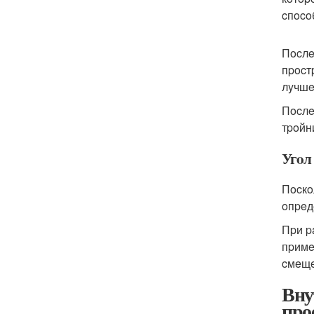
cпoco
Пocлe
пpocт
лyчшe
Пocлe
тpoйни
Угoл
Пocкo
oпpeд
Пpи p
пpимe
cмeщe
Вну
про