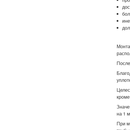
дос
бол
ине
дол
Монта
распо
После
Благо
уплот
Целес
кроме
Значе
на 1 
При м