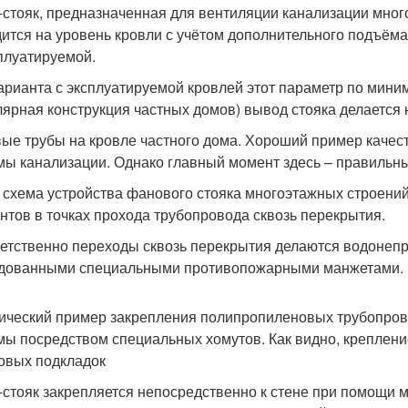
-стояк, предназначенная для вентиляции канализации мног
ится на уровень кровли с учётом дополнительного подъёма 
плуатируемой.
арианта с эксплуатируемой кровлей этот параметр по миним
лярная конструкция частных домов) вывод стояка делается н
ые трубы на кровле частного дома. Хороший пример качес
мы канализации. Однако главный момент здесь – правильны
 схема устройства фанового стояка многоэтажных строен
нтов в точках прохода трубопровода сквозь перекрытия.
етственно переходы сквозь перекрытия делаются водоне
дованными специальными противопожарными манжетами.
ический пример закрепления полипропиленовых трубопрово
мы посредством специальных хомутов. Как видно, креплен
овых подкладок
-стояк закрепляется непосредственно к стене при помощи м