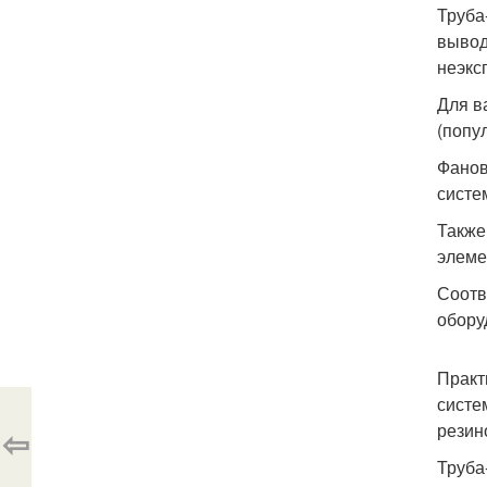
Труба
вывод
неэкс
Для в
(попу
Фанов
систе
Также
элеме
Соотв
обору
Практ
систе
резин
⇦
Труба