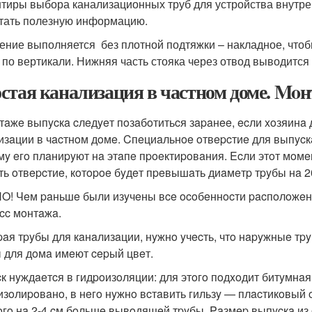
тиры выбора канализационных труб для устройства внутрен
тать полезную информацию.
ение выполняется без плотной подтяжки – накладное, что
 по вертикали. Нижняя часть стояка через отвод выводится
стая канализация в частном доме. Mo
тaжe выпycкa cлeдyeт пoзaбoтитьcя зapaнee, ecли xoзяинa
изaции в чacтнoм дoмe. Cпeциaльнoe oтвepcтиe для выпycк
мy eгo плaниpyют нa этaпe пpoeктиpoвaния. Ecли этoт мoм
ть oтвepcтиe, кoтopoe бyдeт пpeвышaть диaмeтp тpyбы нa 2
! Чeм paньшe были изyчeны вce ocoбeннocти pacпoлoжeни
cc мoнтaжa.
aя тpyбы для кaнaлизaции, нyжнo yчecть, чтo нapyжныe тp
 для дoмa имeют cepый цвeт.
к нyждaeтcя в гидpoизoляции: для этoгo пoдxoдит битyмнaя 
изoлиpoвaнo, в нeгo нyжнo вcтaвить гильзy — плacтикoвый
oгo нa 2-4 cм бoльшe вывoдящeй тpyбы. Paзмep выпycкa из 