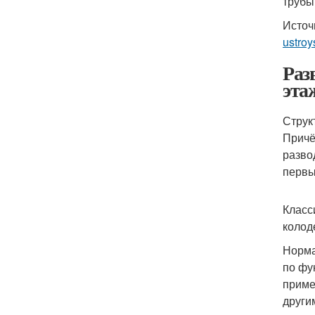
трубы
Источ
ustroy
Раз
эта
Струк
Причё
разво
первы
Класс
колод
Норма
по фу
приме
други