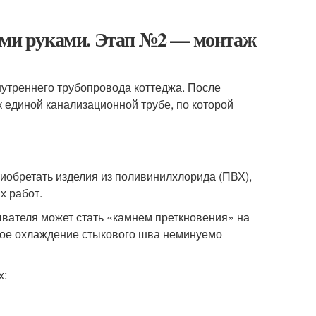
оими руками. Этап №2 — монтаж
нутреннего трубопровода коттеджа. После
к единой канализационной трубе, по которой
иобретать изделия из поливинилхлорида (ПВХ),
х работ.
ывателя может стать «камнем преткновения» на
езкое охлаждение стыкового шва неминуемо
х: