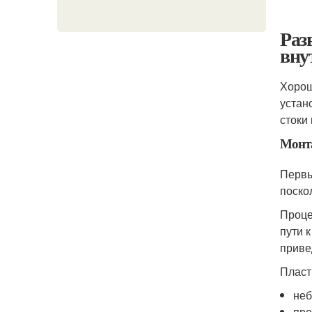
Раз
вну
Хорош
устан
стоки
Монт
Первы
поско
Проце
пути 
приве
Пласт
неб
про