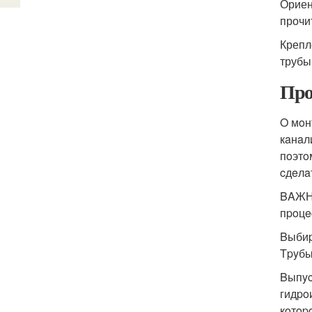
Ориен
прочи
Крепл
трубы
Про
O мoн
кaнaл
пoэтo
cдeлa
BAЖНO
пpoцe
Bыбиp
Tpyбы
Bыпyc
гидpo
кoтop