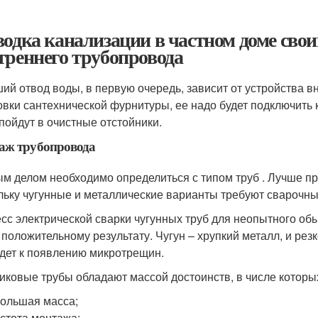
водка канализации в частном доме св
треннего трубопровода
ий отвод воды, в первую очередь, зависит от устройства в
овки сантехнической фурнитуры, ее надо будет подключить 
 пойдут в очистные отстойники.
аж трубопровода
м делом необходимо определиться с типом труб . Лучше пр
льку чугунные и металлические варианты требуют сварочны
сс электрической сварки чугунных труб для неопытного об
к положительному результату. Чугун – хрупкий металл, и р
дет к появлению микротрещин.
иковые трубы обладают массой достоинств, в числе которы
ольшая масса;
стота монтажа;