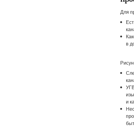
Для п
Ест
кан
Как
в д
Рисун
Сле
кан
УГВ
изы
и к
Нео
про
быт