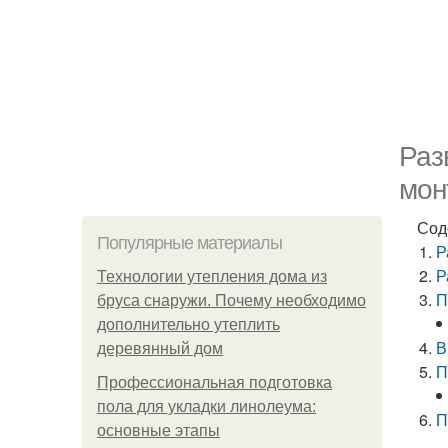
Раз
мон
Сод
Популярные материалы
Р
Р
Технологии утепления дома из
П
бруса снаружи. Почему необходимо
дополнительно утеплить
В
деревянный дом
П
Профессиональная подготовка
пола для укладки линолеума:
П
основные этапы