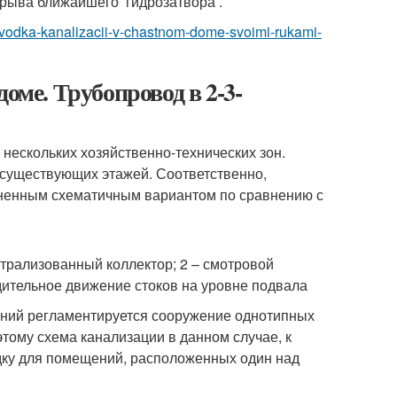
 срыва ближайшего гидрозатвора .
azvodka-kanalizacii-v-chastnom-dome-svoimi-rukami-
оме. Трубопровод в 2-3-
 нескольких хозяйственно-технических зон.
 существующих этажей. Соответственно,
ожненным схематичным вариантом по сравнению с
нтрализованный коллектор; 2 – смотровой
нудительное движение стоков на уровне подвала
ений регламентируется сооружение однотипных
ому схема канализации в данном случае, к
дку для помещений, расположенных один над