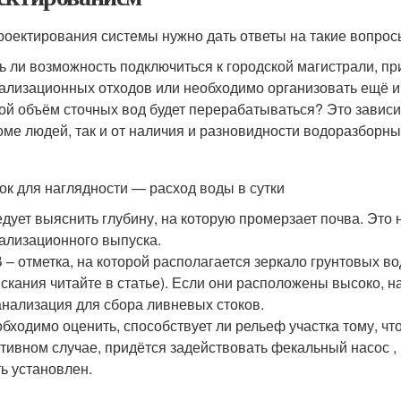
роектирования системы нужно дать ответы на такие вопрос
ь ли возможность подключиться к городской магистрали, пр
ализационных отходов или необходимо организовать ещё и 
ой объём сточных вод будет перерабатываться? Это зависи
оме людей, так и от наличия и разновидности водоразборны
ок для наглядности — расход воды в сутки
дует выяснить глубину, на которую промерзает почва. Это
ализационного выпуска.
 – отметка, на которой располагается зеркало грунтовых в
скания читайте в статье). Если они расположены высоко, 
анализация для сбора ливневых стоков.
бходимо оценить, способствует ли рельеф участка тому, чт
тивном случае, придётся задействовать фекальный насос , 
ь установлен.