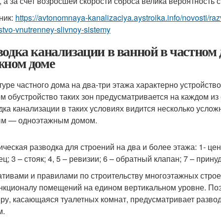
, а за счет возросшей скорости сброса велика вероятность
ник:
https://avtonomnaya-kanalizaciya.aystroika.info/novosti/r
stvo-vnutrenney-slivnoy-sistemy
водка канализации в ванной в частном д
жном доме
туре частного дома на два-три этажа характерно устройство
м обустройство таких зон предусматривается на каждом из
дка канализации в таких условиях видится несколько усл
м — одноэтажным домом.
ическая разводка для строений на два и более этажа: 1- це
ец; 3 – стояк; 4, 5 – ревизии; 6 – обратный клапан; 7 – при
тивами и правилами по строительству многоэтажных стро
нкционалу помещений на едином вертикальном уровне. Поэт
ру, касающаяся туалетных комнат, предусматривает разво
м.