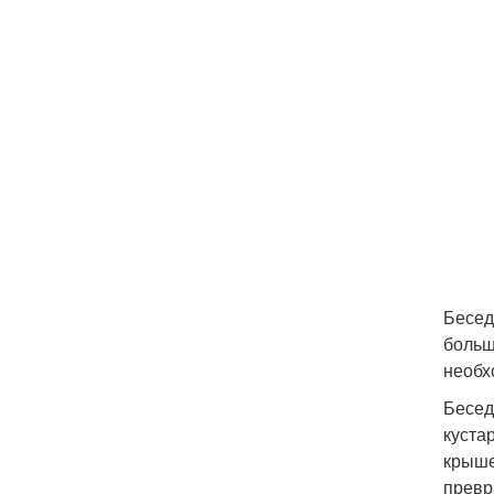
Бесед
больш
необх
Бесед
куста
крыше
превр