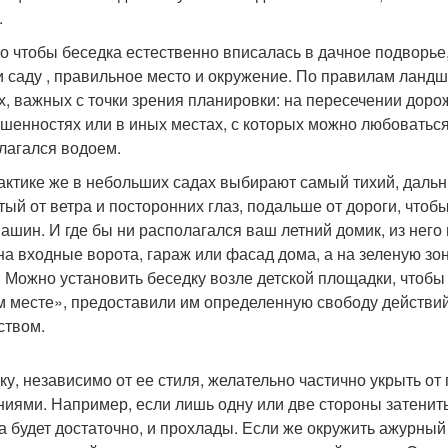
.
о чтобы беседка естественно вписалась в дачное подворье
и саду , правильное место и окружение. По правилам ланд
х, важных с точки зрения планировки: на пересечении дорож
шенностях или в иных местах, с которых можно любоваться
лагался водоем.
актике же в небольших садах выбирают самый тихий, дальни
тый от ветра и посторонних глаз, подальше от дороги, чтоб
ашин. И где бы ни располагался ваш летний домик, из него
на входные ворота, гараж или фасад дома, а на зеленую зон
. Можно установить беседку возле детской площадки, чтобы
м месте», предоставили им определенную свободу действий
ством.
ку, независимо от ее стиля, желательно частично укрыть 
ниями. Например, если лишь одну или две стороны затенить
а будет достаточно, и прохлады. Если же окружить ажурны