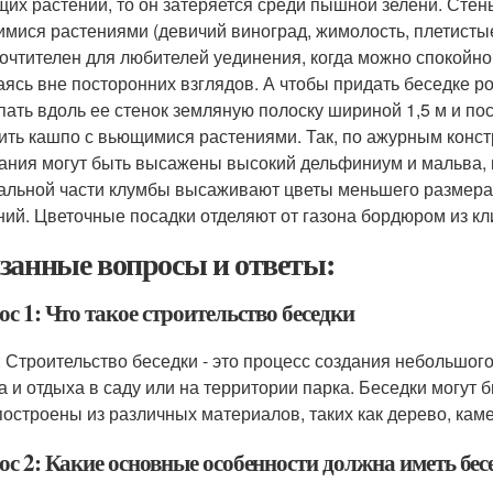
щих растений, то он затеряется среди пышной зелени. Стен
мися растениями (девичий виноград, жимолость, плетистые
очтителен для любителей уединения, когда можно спокойно 
аясь вне посторонних взглядов. А чтобы придать беседке р
пать вдоль ее стенок земляную полоску шириной 1,5 м и пос
ить кашпо с вьющимися растениями. Так, по ажурным конст
ания могут быть высажены высокий дельфиниум и мальва, к
альной части клумбы высаживают цветы меньшего размера,
ний. Цветочные посадки отделяют от газона бордюром из кл
занные вопросы и ответы:
с 1: Что такое строительство беседки
: Строительство беседки - это процесс создания небольшого
а и отдыха в саду или на территории парка. Беседки могут 
построены из различных материалов, таких как дерево, каме
ос 2: Какие основные особенности должна иметь бес