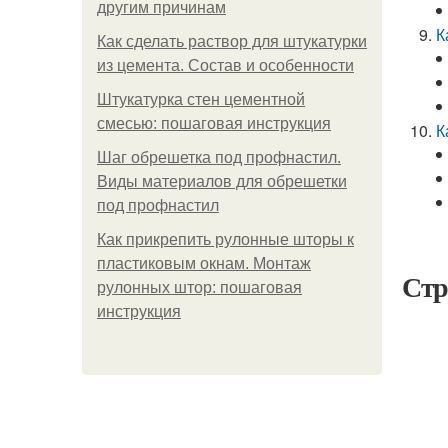
другим причинам
К
Как сделать раствор для штукатурки
из цемента. Состав и особенности
Штукатурка стен цементной
смесью: пошаговая инструкция
К
Шаг обрешетка под профнастил.
Виды материалов для обрешетки
под профнастил
Как прикрепить рулонные шторы к
пластиковым окнам. Монтаж
Стр
рулонных штор: пошаговая
инструкция