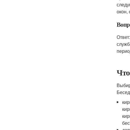
следу
окон, 
Вопро
Ответ
служб
перио
Что
Выбир
Бесед
кир
кир
кир
бес
дер