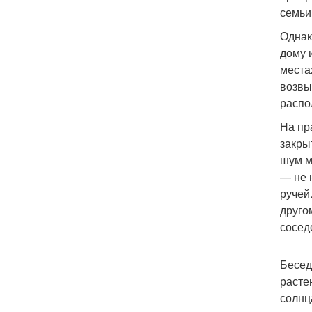
семьи
Однак
дому 
места
возвы
распо
На пр
закры
шум м
— не 
ручей
друго
сосед
Бесед
расте
солнц