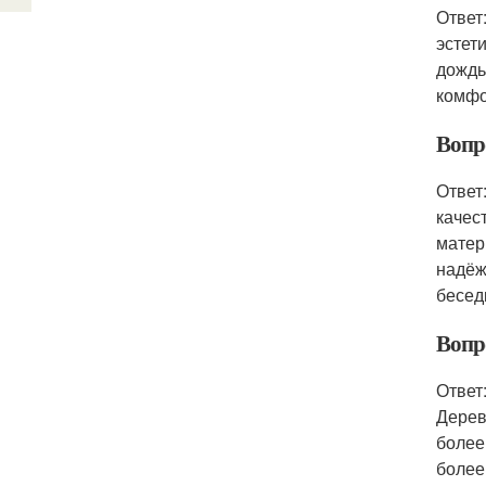
Ответ
эстет
дождь
комфо
Вопр
Ответ
качес
матер
надёж
бесед
Вопр
Ответ
Дерев
более
более