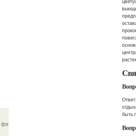
цвету
вьющи
предп
остав
проко
повес
основ
центр
расте
Свя
Вопро
Ответ
отдых
быть 
⇦
Вопр