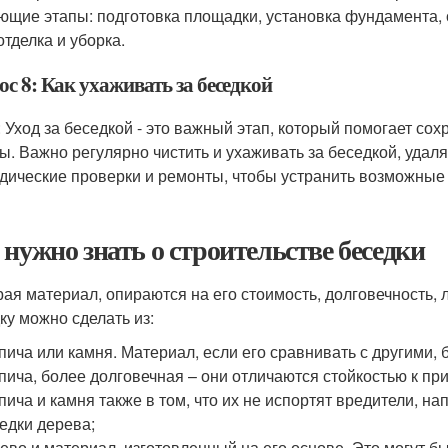
ющие этапы: подготовка площадки, установка фундамента, с
отделка и уборка.
с 8: Как ухаживать за беседкой
: Уход за беседкой - это важный этап, который помогает со
ы. Важно регулярно чистить и ухаживать за беседкой, удаля
дические проверки и ремонты, чтобы устранить возможные 
 нужно знать о строительстве беседки
ая материал, опираются на его стоимость, долговечность, л
ку можно сделать из:
пича или камня. Материал, если его сравнивать с другими, 
пича, более долговечная – они отличаются стойкостью к 
пича и камня также в том, что их не испортят вредители, н
едки дерева;
ево и материал, изготовленный на его основе. Это могут б