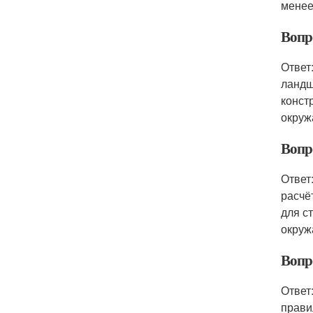
менее
Вопро
Ответ
ландш
конст
окруж
Вопро
Ответ
расчё
для с
окруж
Вопро
Ответ
прави