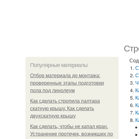
Стр
Сод
Популярные материалы
С
С
Отбор материала до монтажа:
Ч
проверенные этапы подготовки
К
пола под линолеум
К
Как сделать стропила палтара
К
скатную крышу. Как сделать
К
двухскатную крышу
К
Как сделать, чтобы не капал кран.
Устранение протечек, возникших по