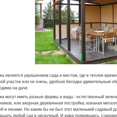
ка является украшением сада и местом, где в теплое время 
ой участок или не очень, удобная беседка удивительным о
одима на даче.
ки могут иметь разные формы и виды : естественный зеле
рников, или ажурная деревянная постройка; кованая метал
й и окнами. Но каким бы ни был этот маленький садовый д
ащать любой сад в нескучный. И едва появившись, стано