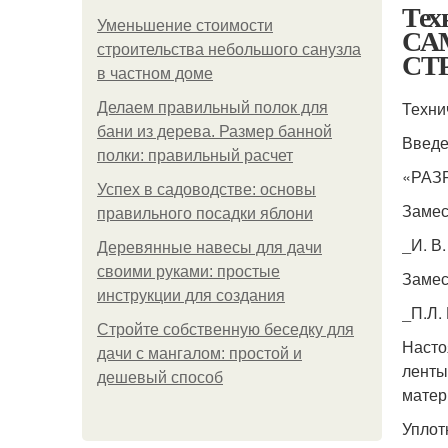
Тех
Уменьшение стоимости
СА
строительства небольшого санузла
СТ
в частном доме
Техни
Делаем правильный полок для
бани из дерева. Размер банной
Введе
полки: правильный расчет
«РАЗ
Успех в садоводстве: основы
Замес
правильного посадки яблони
_И. В
Деревянные навесы для дачи
своими руками: простые
Замес
инструкции для создания
_П.Л.
Стройте собственную беседку для
Насто
дачи с мангалом: простой и
ленты
дешевый способ
матер
Уплот