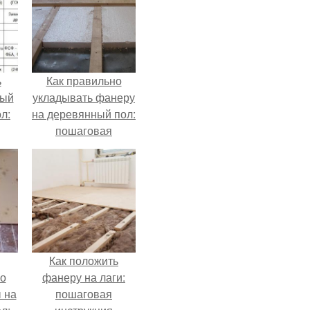
ь
Как правильно
рый
укладывать фанеру
л:
на деревянный пол:
пошаговая
инструкция
Как положить
по
фанеру на лаги:
 на
пошаговая