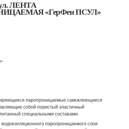
сул. ЛЕНТА
ЦАЕМАЯ «ГерФен ПСУЛ»
а»
сширяющиеся паропроницаемые самоклеющиеся
тавляющие собой пористый эластичный
опитанный специальными составами.
о водоизоляционного паропроницаемого слоя