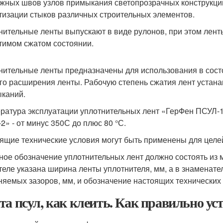
жных швов узлов примыкания светопрозрачных конструкций 
тизации стыков различных строительных элементов.
нительные ленты выпускают в виде рулонов, при этом лен
тимом сжатом состоянии.
нительные ленты предназначены для использования в состо
го расширения ленты. Рабочую степень сжатия лент устана
каний.
ратура эксплуатации уплотнительных лент «ГерФен ПСУЛ-1» 
2» - от минус 35
0
С до плюс 80 °С.
ящие технические условия могут быть применены для целе
ное обозначение уплотнительных лент должно состоять из м
теле указана ширина ленты уплотнителя, мм, а в знаменат
няемых зазоров, мм, и обозначение настоящих технических
та псул, как клеить. Как правильно ус