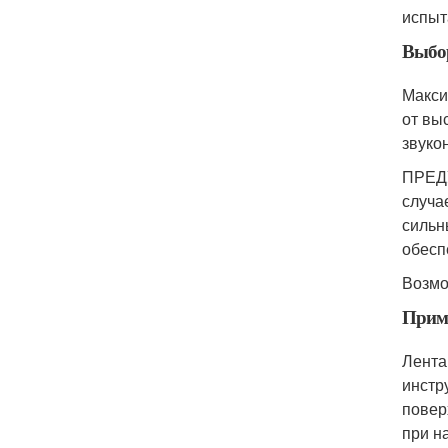
испыт
Выбо
Макси
от вы
звуко
ПРЕДУ
случа
сильн
обесп
Возмо
Прим
Лента
инстр
повер
при н