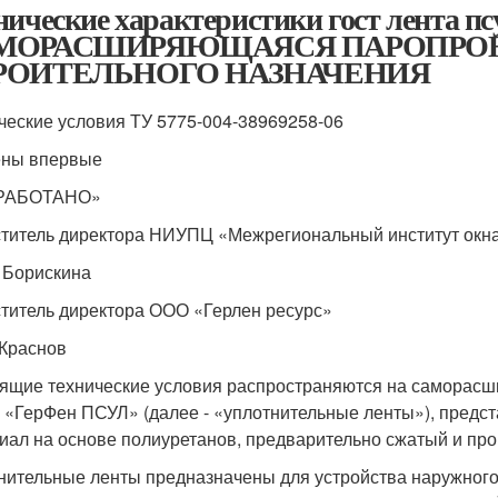
нические характеристики гост лента п
МОРАСШИРЯЮЩАЯСЯ ПАРОПРОНИ
РОИТЕЛЬНОГО НАЗНАЧЕНИЯ
ческие условия ТУ 5775-004-38969258-06
ны впервые
РАБОТАНО»
титель директора НИУПЦ «Межрегиональный институт окн
. Борискина
титель директора ООО «Герлен ресурс»
 Краснов
ящие технические условия распространяются на самора
 «ГерФен ПСУЛ» (далее - «уплотнительные ленты»), предс
иал на основе полиуретанов, предварительно сжатый и пр
нительные ленты предназначены для устройства наружног