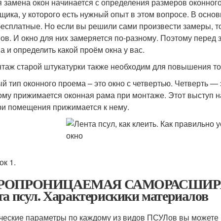
 замена окон начинается с определения размеров оконного 
щика, у которого есть нужный опыт в этом вопросе. В осно
бесплатные. Но если вы решили сами произвести замеры, то
ов. И окно для них замеряется по-разному. Поэтому перед 
а и определить какой проём окна у вас.
таж старой штукатурки также необходим для повышения то
й тип оконного проема – это окно с четвертью. Четверть —
ому прижимается оконная рама при монтаже. Этот выступ на
ри помещения прижимается к нему.
ок 1.
РОПРОНИЦАЕМАЯ САМОРАСШИРЯЮ
та псул. Характерискики материалов
ческие параметры по каждому из видов ПСУЛов вы можете 