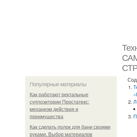
Тех
СА
СТ
Сод
Популярные материалы
Т
«
Как работают ректальные
Л
суппозитории Простатекс:
механизм действия и
П
преимущества
Как сделать полок для бани своими
руками. Выбор материалов