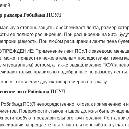
аний
р размера Робибанд ПСУЛ
мальную степень защиты обеспечивает лента, размер кото
соты ее полного расширения. При расширении на 80% будут
непроницаемость. При любом расширении ленты пена будет
ПРЕЖДЕНИЕ: Применение лент ПСУЛ с заведомо меньшим
е, может привести к нежелательным последствиям, таким к
ым (ураганным) ветром, а также выдавливание ПСУЛа пено
ечивают только правильно подобранные по размеру ленты.
жно изготовление других типоразмеров по заказу
енение лент Робибанд ПСУЛ
 Робибанд ПСУЛ непосредственно готова к применению и не
ументов. Поверхности стыков и швов должны быть очищен
хности требуют предварительного грунтования. Лента прикл
аклеивании запрещается вытягивать и перегибать в углах 