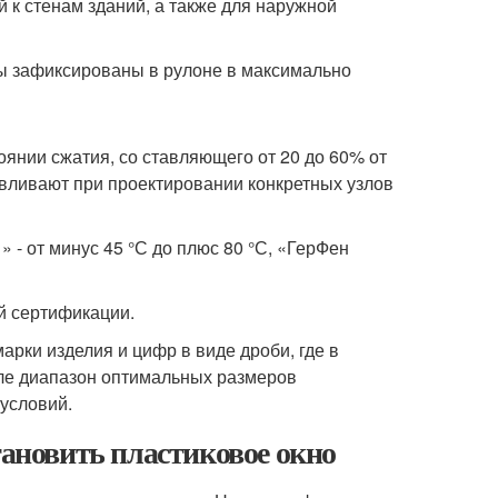
к стенам зданий, а также для наружной
ты зафиксированы в рулоне в максимально
янии сжатия, со ставляющего от 20 до 60% от
вливают при проектировании конкретных узлов
- от минус 45 °С до плюс 80 °С, «ГерФен
й сертификации.
арки изделия и цифр в виде дроби, где в
еле диапазон оптимальных размеров
 условий.
тановить пластиковое окно