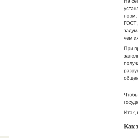
На се
устан
норм,
ГОСТ,
задум
чем и
При п
запол
получ
разру
общем,
Чтобы
госуд
Итак,
Как 