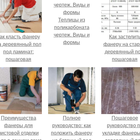
Теплицы из
поликарбоната
чертеж. Виды и
ак класть фанеру
Как застелит
формы
а деревянный пол
фанеру на ста
под ламинат:
деревянный по
пошаговая
пошаговая
инструкция
инструкция
Преимущества
Полное
Пошаговое
фанеры для
руководство: как
руководство 
чистовой отделки
положить фанеру
укладке фанеры