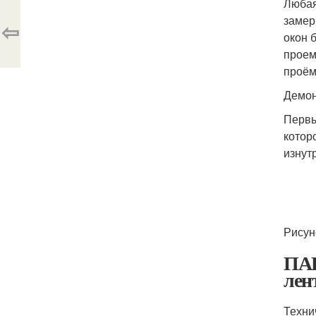
Любая
замер
⇦
окон 
проем
проём
Демон
Первы
котор
изнут
Рисун
ПА
лен
Техни