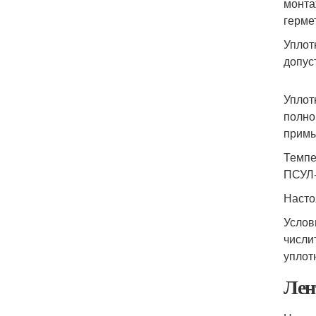
монта
герме
Уплот
допус
Уплот
полно
примы
Темпе
ПСУЛ-
Насто
Услов
числи
уплот
Лен