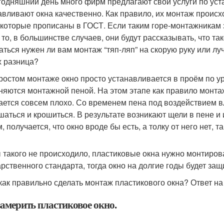
годняшний день много фирм предлагают свои услуги по уст
авливают окна качественно. Как правило, их монтаж проис
 которые прописаны в ГОСТ. Если таким горе-монтажникам 
 то, в большинстве случаев, они будут рассказывать, что та
аться нужен ли вам монтаж “тяп-ляп” на скорую руку или лу
х разница?
ростом монтаже окно просто устанавливается в проём по у
няются монтажной пеной. На этом этапе как правило монтаж
ается совсем плохо. Со временем пена под воздействием вл
шаться и крошиться. В результате возникают щели в пене и 
 получается, что окно вроде бы есть, а толку от него нет, 
 такого не происходило, пластиковые окна нужно монтиров
арственного стандарта, тогда окно на долгие годы будет за
 как правильно сделать монтаж пластикового окна? Ответ на 
замерить пластиковое окно.