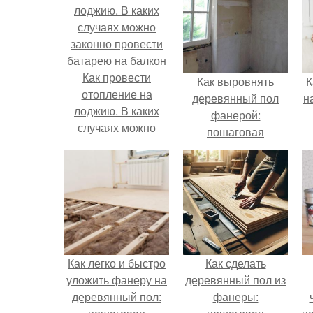
Как провести
Как выровнять
К
отопление на
деревянный пол
н
лоджию. В каких
фанерой:
случаях можно
пошаговая
законно провести
инструкция
батарею на балкон
Как легко и быстро
Как сделать
уложить фанеру на
деревянный пол из
деревянный пол:
фанеры: