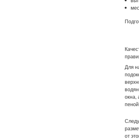
вып
мес
Подго
Качес
прави
Для н
подок
верхн
водян
окна,
пеной
Следу
разме
от эт