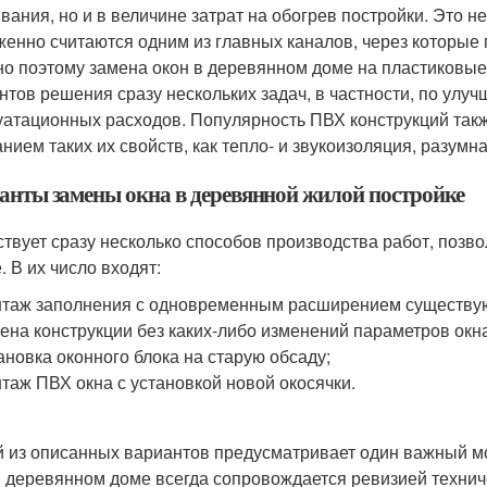
вания, но и в величине затрат на обогрев постройки. Это не
женно считаются одним из главных каналов, через которые
о поэтому замена окон в деревянном доме на пластиковые
нтов решения сразу нескольких задач, в частности, по ул
уатационных расходов. Популярность ПВХ конструкций такж
нием таких их свойств, как тепло- и звукоизоляция, разумна
анты замены окна в деревянной жилой постройке
твует сразу несколько способов производства работ, позв
. В их число входят:
таж заполнения с одновременным расширением существу
ена конструкции без каких-либо изменений параметров окн
ановка оконного блока на старую обсаду;
таж ПВХ окна с установкой новой окосячки.
 из описанных вариантов предусматривает один важный мом
в деревянном доме всегда сопровождается ревизией технич