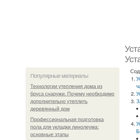
Уст
Уст
Сод
Популярные материалы
У
ч
Технологии утепления дома из
У
бруса снаружи. Почему необходимо
З
дополнительно утеплить
деревянный дом
Профессиональная подготовка
У
пола для укладки линолеума:
Б
основные этапы