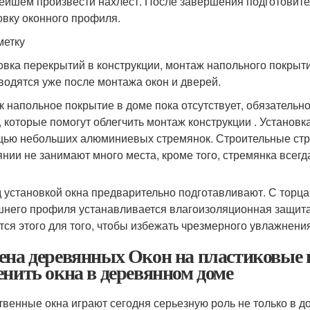
ейшем произвести нахлест. После завершения подготовите
овку оконного профиля.
метку
овка перекрытий в конструкции, монтаж напольного покрыти
водятся уже после монтажа окон и дверей.
ак напольное покрытие в доме пока отсутствует, обязательн
, которые помогут облегчить монтаж конструкции . Установк
ью небольших алюминиевых стремянок. Строительные стр
янии не занимают много места, кроме того, стремянка всегд
 установкой окна предварительно подготавливают. С торц
шнего профиля устанавливается влагоизоляционная защита,
тся этого для того, чтобы избежать чрезмерного увлажнени
ена деревянных Окон на пластиковые в
енить окна в деревянном доме
твенные окна играют сегодня серьезную роль не только в 