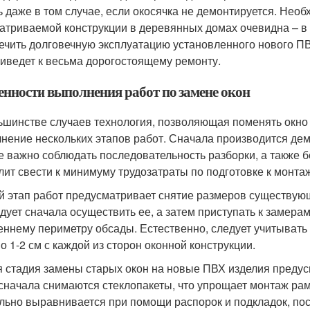
ь даже в том случае, если окосячка не демонтируется. Не
атриваемой конструкции в деревянных домах очевидна – в
ечить долговечную эксплуатацию установленного нового ПВХ
риведет к весьма дорогостоящему ремонту.
енности выполнения работ по замене окон
ьшинстве случаев технология, позволяющая поменять окно
нение нескольких этапов работ. Сначала производится дем
е важно соблюдать последовательность разборки, а также б
лит свести к минимуму трудозатраты по подготовке к монта
й этап работ предусматривает снятие размеров существующ
едует сначала осуществить ее, а затем приступать к замерам
еннему периметру обсады. Естественно, следует учитывать
о 1-2 см с каждой из сторон оконной конструкции.
я стадия замены старых окон на новые ПВХ изделия предус
 сначала снимаются стеклопакеты, что упрощает монтаж рам
льно выравнивается при помощи распорок и подкладок, посл