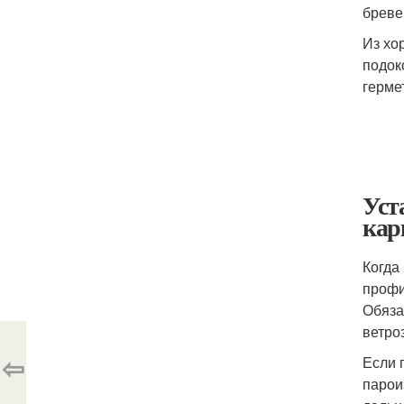
бреве
Из хо
подок
герме
Уст
кар
Когда
профи
Обяза
ветро
⇦
Если 
парои