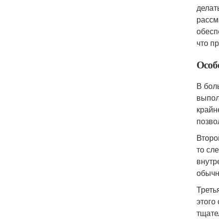
делат
рассм
обесп
что п
Особ
В бол
выпол
крайн
позво
Второ
то сл
внутр
обычн
Треть
этого
тщате