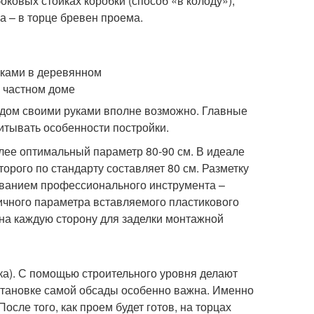
ковых стойках коробки (способ «в колоду»);
а – в торце бревен проема.
 дом своими руками вполне возможно. Главные
итывать особенности постройки.
лее оптимальный параметр 80-90 см. В идеале
орого по стандарту составляет 80 см. Разметку
ованием профессионального инструмента –
ичного параметра вставляемого пластикового
м на каждую сторону для заделки монтажной
ка). С помощью строительного уровня делают
установке самой обсады особенно важна. Именно
осле того, как проем будет готов, на торцах