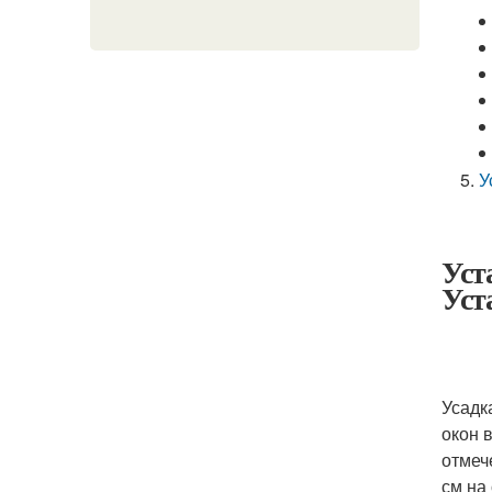
У
Уст
Уст
Усадк
окон 
отмеч
см на