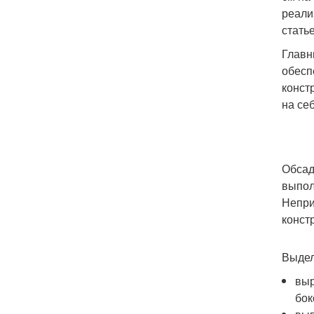
реали
статье
Главн
обесп
конст
на се
Обсад
выпол
Непри
конст
Выдел
выр
бок