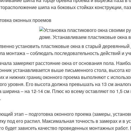
иливание шипа на торце бревна проема и вырезка паза в бо
торасположение шипа на боковых стойках конструкции, паз
товка оконных проемов
твенно установить пластиковые окна в старый деревянный
ла монтажа – соблюдать последовательность действий и уч
ачала замеряют расстояние окна от основания пола. Наибо
онник устанавливается выше письменного стола, высота кот
их и нижних границ оконного проема выполняют с использ
ого уровня. Его высота должна превышать на 13 см аналог
 а ширина – на 12-14 см. Плюс ко всему оставляют по 1,5 с
.
ющий этап – подготовка оконного проема (замеры, установ
тку под его распил. Максимальная точность в замерах и в 
ого будет зависеть качество проведенных монтажных работ. П