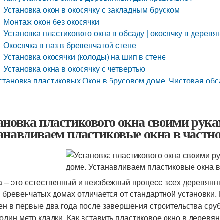
Установка окон в окосячку с закладным бруском
Монтаж окон без окосячки
Установка пластикового окна в обсаду | окосячку в дерев
Окосячка в паз в бревенчатой стене
Установка окосячки (колоды) на шип в стене
Установка окна в окосячку с четвертью
становка пластиковых Окон в брусовом доме. Чистовая обс
ановка пластикового окна своими рука
анавливаем пластиковые окна в частно
а – это естественный и неизбежный процесс всех деревянны
в бревенчатых домах отличается от стандартной установки
ен в первые два года после завершения строительства сруба
 один метр кладки. Как вставить пластиковое окно в дерев