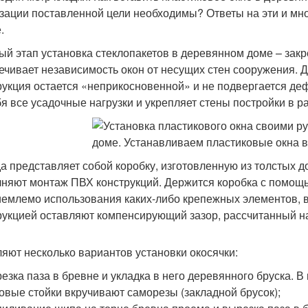
зации поставленной цели необходимы? Ответы на эти и мн
.
ый этап установка стеклопакетов в деревянном доме – зак
ечивает независимость окон от несущих стен сооружения. Др
рукция остается «неприкосновенной» и не подвергается д
бя все усадочные нагрузки и укрепляет стены постройки в р
а представляет собой коробку, изготовленную из толстых до
няют монтаж ПВХ конструкций. Держится коробка с помощь
емлемо использования каких-либо крепежных элементов, в
рукцией оставляют компенсирующий зазор, рассчитанный н
яют несколько вариантов установки окосячки:
езка паза в бревне и укладка в него деревянного бруска. В
овые стойки вкручивают саморезы (закладной брусок);