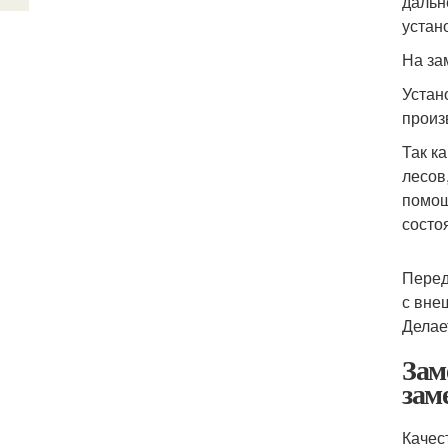
дальн
устан
На за
Устан
произ
Так к
лесов
помощ
состо
Перед
с вне
Делае
Зам
зам
Качес