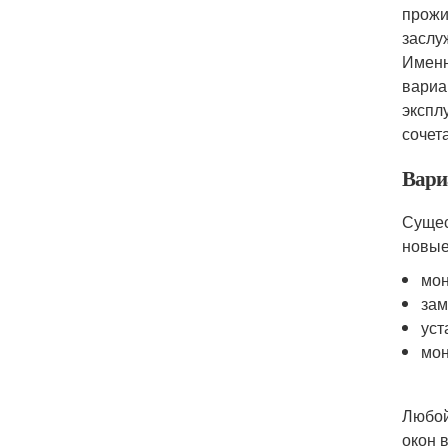
прожи
заслу
Именн
вариа
экспл
сочета
Вари
Сущес
новые
мон
зам
уст
мон
Любой
окон 