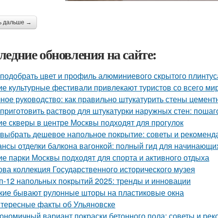
ь дальше →
ледние обновления на сайте:
 подобрать цвет и профиль алюминиевого скрытого плинтус
ие культурные фестивали привлекают туристов со всего ми
ное руководство: как правильно штукатурить стены цемен
 приготовить раствор для штукатурки наружных стен: пошаг
ие скверы в центре Москвы подходят для прогулок
 выбрать дешевое напольное покрытие: советы и рекоменд
нсы отделки балкона вагонкой: полный гид для начинающи
ие парки Москвы подходят для спорта и активного отдыха
ова коллекция Государственного исторического музея
п-12 напольных покрытий 2025: тренды и инновации
кие бывают рулонные шторы на пластиковые окна
тересные факты об Ульяновске
ономичный вариант покраски бетонного пола: советы и ре