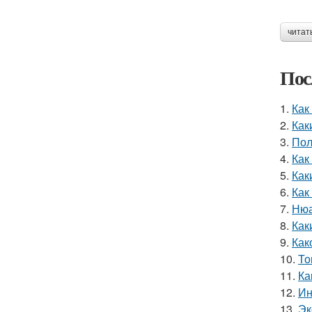
читат
Пос
1.
Как
2.
Как
3.
Пол
4.
Как
5.
Как
6.
Как
7.
Нюа
8.
Как
9.
Как
10.
То
11.
Ка
12.
Ин
13.
Эк