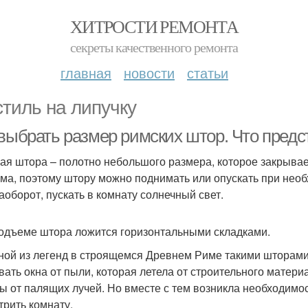
ХИТРОСТИ РЕМОНТА
секреты качественного ремонта
главная
новости
статьи
стиль на липучку
 выбрать размер римских штор. Что пред
ая штора – полотно небольшого размера, которое закрывае
ма, поэтому штору можно поднимать или опускать при необх
наоборот, пускать в комнату солнечный свет.
одъеме штора ложится горизонтальными складками.
ной из легенд в строящемся Древнем Риме такими шторами
вать окна от пыли, которая летела от строительного матери
ы от палящих лучей. Но вместе с тем возникла необходимос
трить комнату.