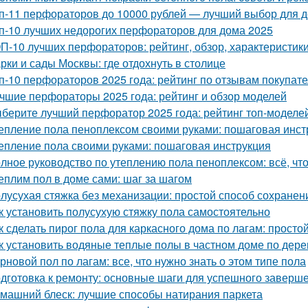
п-11 перфораторов до 10000 рублей — лучший выбор для д
п-10 лучших недорогих перфораторов для дома 2025
П-10 лучших перфораторов: рейтинг, обзор, характеристик
рки и сады Москвы: где отдохнуть в столице
п-10 перфораторов 2025 года: рейтинг по отзывам покупат
чшие перфораторы 2025 года: рейтинг и обзор моделей
берите лучший перфоратор 2025 года: рейтинг топ-моделе
епление пола пеноплексом своими руками: пошаговая инст
епление пола своими руками: пошаговая инструкция
лное руководство по утеплению пола пеноплексом: всё, что
еплим пол в доме сами: шаг за шагом
лусухая стяжка без механизации: простой способ сохранен
к установить полусухую стяжку пола самостоятельно
к сделать пирог пола для каркасного дома по лагам: просто
к установить водяные теплые полы в частном доме по дер
рновой пол по лагам: все, что нужно знать о этом типе пола
дготовка к ремонту: основные шаги для успешного заверш
машний блеск: лучшие способы натирания паркета