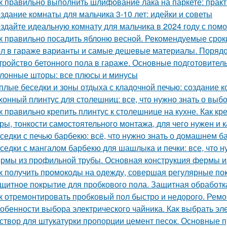
к правильно выполнить шлифование лака на паркете: прак
здание комнаты для мальчика 3-10 лет: идейки и советы
здайте идеальную комнату для мальчика в 2024 году с пом
к правильно посадить яблоню весной. Рекомендуемые срок
л в гараже варианты и самые дешевые материалы. Порядок
тройство бетонного пола в гараже. Основные подготовите
лонные шторы: все плюсы и минусы
плые беседки и зоны отдыха с кладочной печью: создание
хонный плинтус для столешниц: все, что нужно знать о выбо
к правильно крепить плинтус к столешнице на кухне. Как кр
ры, тонкости самостоятельного монтажа, для чего нужен и 
седки с печью барбекю: всё, что нужно знать о домашнем б
седки с мангалом барбекю для шашлыка и печки: все, что н
рмы из профильной трубы. Основная конструкция фермы и
к получить промокоды на одежду, совершая регулярные по
щитное покрытие для пробкового пола. Защитная обработка
к отремонтировать пробковый пол быстро и недорого. Ремон
обенности выбора электрического чайника. Как выбрать эл
створ для штукатурки пропорции цемент песок. Основные 