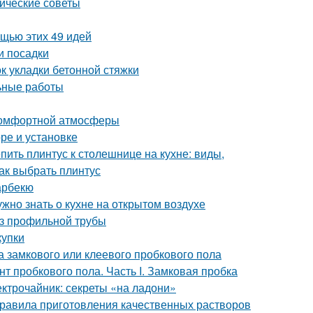
тические советы
ощью этих 49 идей
и посадки
 укладки бетонной стяжки
льные работы
 комфортной атмосферы
ре и установке
епить плинтус к столешнице на кухне: виды,
как выбрать плинтус
арбекю
ужно знать о кухне на открытом воздухе
з профильной трубы
купки
 замкового или клеевого пробкового пола
т пробкового пола. Часть I. Замковая пробка
ектрочайник: секреты «на ладони»
правила приготовления качественных растворов