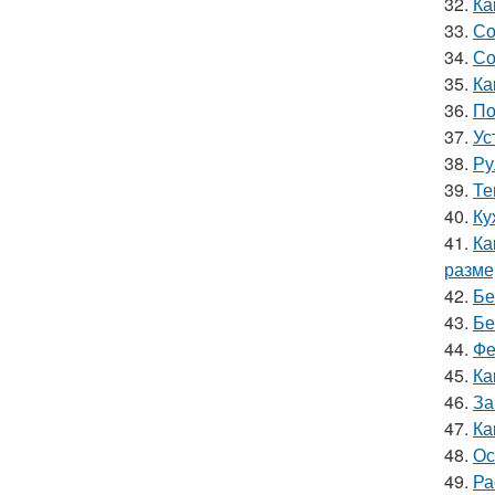
32.
Ка
33.
Со
34.
Со
35.
Ка
36.
По
37.
Ус
38.
Ру
39.
Те
40.
Ку
41.
Ка
разме
42.
Бе
43.
Бе
44.
Фе
45.
Ка
46.
За
47.
Ка
48.
Ос
49.
Ра