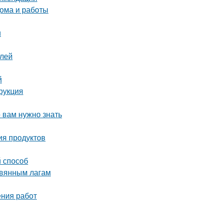
ома и работы
и
елей
й
рукция
 вам нужно знать
ия продуктов
й способ
евянным лагам
ения работ