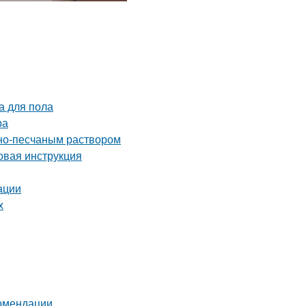
а для пола
ра
тно-песчаным раствором
овая инструкция
ации
х
комендации