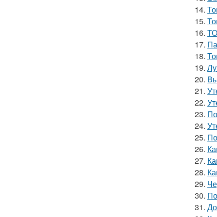
14.
То
15.
То
16.
ТО
17.
Па
18.
То
19.
Лу
20.
Вы
21.
Ут
22.
Ут
23.
По
24.
Ут
25.
По
26.
Ка
27.
Ка
28.
Ка
29.
Че
30.
По
31.
До