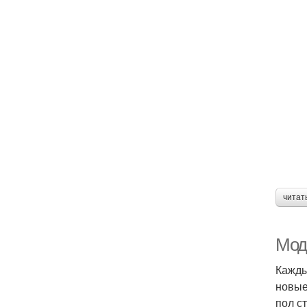
читат
Мод
Кажды
новые
пол с