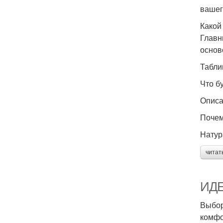
вашег
Какой
Главн
основ
Табли
Что б
Опис
Почем
Натур
читат
ИДЕ
Выбор
комфо