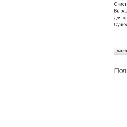
Очист
Вырав
для п
Сущес
читат
Пол