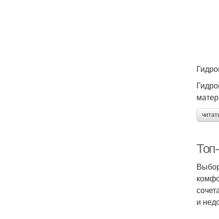
Гидро
Гидро
матер
читат
Топ-
Выбор
комфо
сочет
и нед