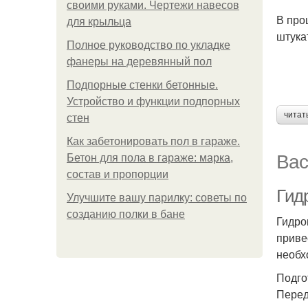
своими руками. Чертежи навесов
В про
для крыльца
штука
Полное руководство по укладке
фанеры на деревянный пол
Подпорные стенки бетонные.
Устройство и функции подпорных
читат
стен
Как забетонировать пол в гараже.
Вас
Бетон для пола в гараже: марка,
состав и пропорции
Гид
Улучшите вашу парилку: советы по
созданию полки в бане
Гидро
приве
необх
Подго
Перед