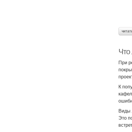
читат
Что
При р
покры
проек
К поп
кафел
ошиби
Виды 
Это п
встре