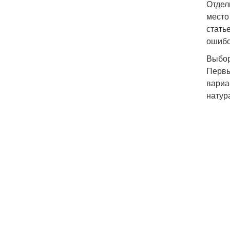
Отдел
место
стать
ошибо
Выбор
Первы
вариа
натур