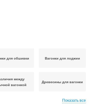
нки для обшивки
Вагонки для лоджии
азличия между
Древесины для вагонки
ычной вагонкой
Показать все
онки для отделки
Вагонка на балкон