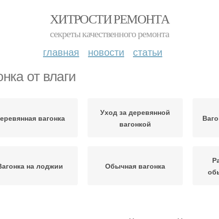
ХИТРОСТИ РЕМОНТА
секреты качественного ремонта
главная
новости
статьи
онка от влаги
Уход за деревянной
еревянная вагонка
Ваго
вагонкой
Р
Вагонка на лоджии
Обычная вагонка
об
Вагонка на стены
Вагонка для отделки
Ваг