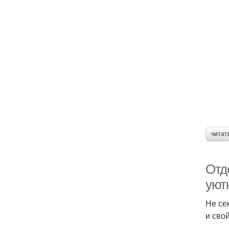
читат
Отде
уют
Не се
и сво