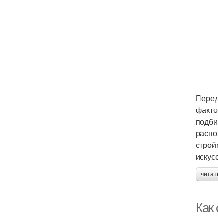
Перед
факто
подби
распо
строй
искус
читат
Как