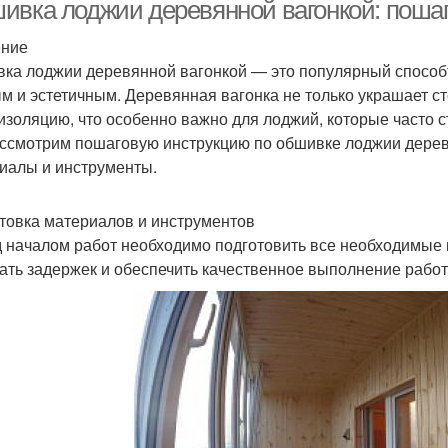
ивка лоджии деревянной вагонкой: пошаг
ение
ка лоджии деревянной вагонкой — это популярный способtra
Вагонка на балконе
Вагонки на балконе
Ваго
м и эстетичным. Деревянная вагонка не только украшает с
изоляцию, что особенно важно для лоджий, которые часто ст
ссмотрим пошаговую инструкцию по обшивке лоджии дерев
иалы и инструменты.
товка материалов и инструментов
 началом работ необходимо подготовить все необходимые 
ать задержек и обеспечить качественное выполнение работ