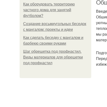
Обш
Как оборудовать территорию
частного дома для занятий
Введ
футболом?
Обшив
уютны
Создание восьмиугольных беседок
тепло
с мангалом: проекты и идеи
мы ра
Как сделать беседку с мангалом и
матер
барбекю своими руками
Шаг обрешетка под профнастил.
Подго
Виды материалов для обрешетки
Перед
под профнастил
избеж