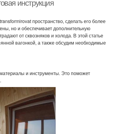
овая инструкция
nsformirovat пространство, сделать его более
нка к поверхности
тены, но и обеспечивает дополнительную
радают от сквозняков и холода. В этой статье
янной вагонкой, а также обсудим необходимые
материалы и инструменты. Это поможет
.