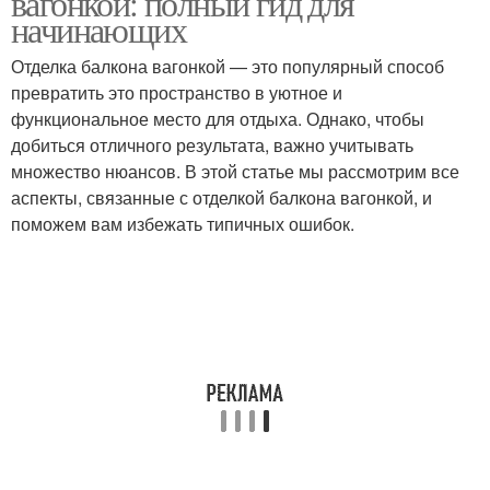
вагонкой: полный гид для
начинающих
Отделка балкона вагонкой — это популярный способ
превратить это пространство в уютное и
Закрытые балконы
Деревянная вагонка
функциональное место для отдыха. Однако, чтобы
добиться отличного результата, важно учитывать
множество нюансов. В этой статье мы рассмотрим все
аспекты, связанные с отделкой балкона вагонкой, и
Балкон перед обшивкой
Вагонка для обшивки
поможем вам избежать типичных ошибок.
Вагонка на балконе
Вагонки для балкона
Различия между
Древесины для вагонки
обычной вагонкой