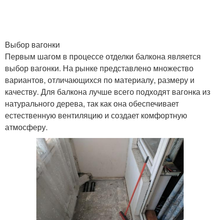
Вагонка в москве
Вагонка для балкона
Выбор вагонки
Первым шагом в процессе отделки балкона является
выбор вагонки. На рынке представлено множество
вариантов, отличающихся по материалу, размеру и
Балконы в москве
Вагонки для отделки
качеству. Для балкона лучше всего подходят вагонка из
натурального дерева, так как она обеспечивает
естественную вентиляцию и создает комфортную
атмосферу.
Обычная вагонка
Старая вагонка
Вагонка без
Вагонка в зимний
повреждений
период