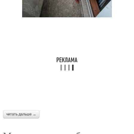
Балкон в москве
Материал для вагонок
Балкон по сравнению
Европейская вагонка
Вагонка на балкон
Вагонка для балконов
Лак на деревянной
Вагонка для внутренней
читать дальше →
вагонке
отделки