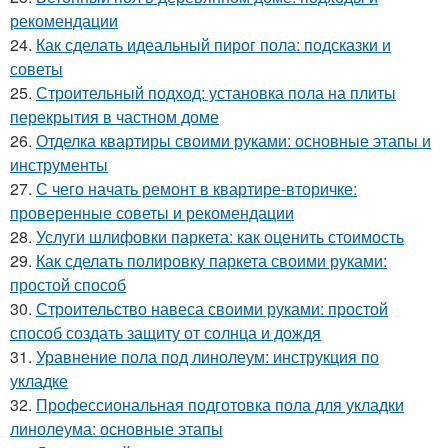
рекомендации
24.
Как сделать идеальный пирог пола: подсказки и
советы
25.
Строительный подход: установка пола на плиты
перекрытия в частном доме
26.
Отделка квартиры своими руками: основные этапы и
инструменты
27.
С чего начать ремонт в квартире-вторичке:
проверенные советы и рекомендации
28.
Услуги шлифовки паркета: как оценить стоимость
29.
Как сделать полировку паркета своими руками:
простой способ
30.
Строительство навеса своими руками: простой
способ создать защиту от солнца и дождя
31.
Уравнение пола под линолеум: инструкция по
укладке
32.
Профессиональная подготовка пола для укладки
линолеума: основные этапы