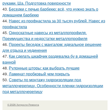
руками. Ша. Подготовка поверхности
43.
Беседки с печью барбекю: всё, что нужно знать о
домашнем барбекю
44.
Навес из профнастила за 30 тысяч рублей. Навес из
профнастила
45.
Односкатные навесы из металлопрофиля.
Преимущества и недостатки металлопрофиля
46.
Проекты беседок с мангалом: идеальное решение
для отдыха и уединения
47.
Как сделать шкафчик раздевалка бу в домашней
ванной
48.
Рулонные шторы: как выбрать лучшие
49.
Ламинат пробковый чем покрыть
50.
Советы по монтажу гидроизоляции под
металлочерепицу. Особенности пленки гидроизоляции
под металлочерепицу
© 2026 Хитрости Ремонта