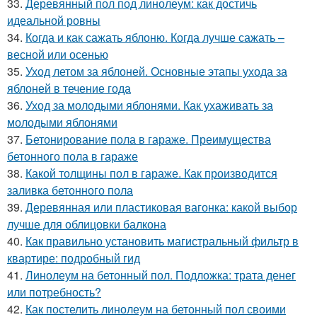
33.
Деревянный пол под линолеум: как достичь
идеальной ровны
34.
Когда и как сажать яблоню. Когда лучше сажать –
весной или осенью
35.
Уход летом за яблоней. Основные этапы ухода за
яблоней в течение года
36.
Уход за молодыми яблонями. Как ухаживать за
молодыми яблонями
37.
Бетонирование пола в гараже. Преимущества
бетонного пола в гараже
38.
Какой толщины пол в гараже. Как производится
заливка бетонного пола
39.
Деревянная или пластиковая вагонка: какой выбор
лучше для облицовки балкона
40.
Как правильно установить магистральный фильтр в
квартире: подробный гид
41.
Линолеум на бетонный пол. Подложка: трата денег
или потребность?
42.
Как постелить линолеум на бетонный пол своими