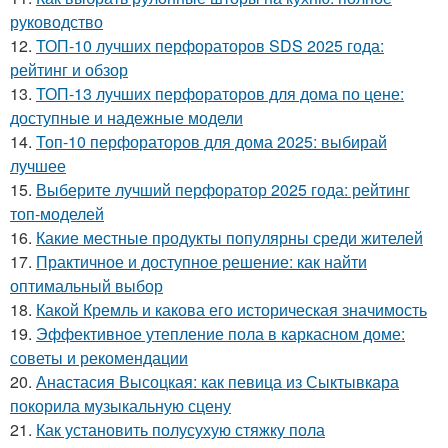
руководство
12.
ТОП-10 лучших перфораторов SDS 2025 года:
рейтинг и обзор
13.
ТОП-13 лучших перфораторов для дома по цене:
доступные и надежные модели
14.
Топ-10 перфораторов для дома 2025: выбирай
лучшее
15.
Выберите лучший перфоратор 2025 года: рейтинг
топ-моделей
16.
Какие местные продукты популярны среди жителей
17.
Практичное и доступное решение: как найти
оптимальный выбор
18.
Какой Кремль и какова его историческая значимость
19.
Эффективное утепление пола в каркасном доме:
советы и рекомендации
20.
Анастасия Высоцкая: как певица из Сыктывкара
покорила музыкальную сцену
21.
Как установить полусухую стяжку пола