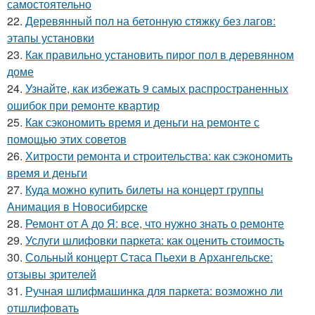
самостоятельно
22.
Деревянный пол на бетонную стяжку без лагов:
этапы установки
23.
Как правильно установить пирог пол в деревянном
доме
24.
Узнайте, как избежать 9 самых распространенных
ошибок при ремонте квартир
25.
Как сэкономить время и деньги на ремонте с
помощью этих советов
26.
Хитрости ремонта и строительства: как сэкономить
время и деньги
27.
Куда можно купить билеты на концерт группы
Анимация в Новосибирске
28.
Ремонт от А до Я: все, что нужно знать о ремонте
29.
Услуги шлифовки паркета: как оценить стоимость
30.
Сольный концерт Стаса Пьехи в Архангельске:
отзывы зрителей
31.
Ручная шлифмашинка для паркета: возможно ли
отшлифовать