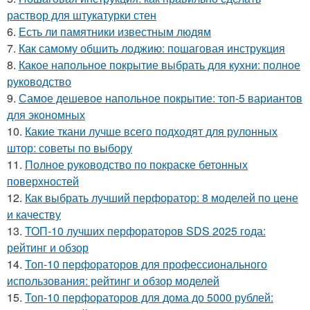
раствор для штукатурки стен
6.
Есть ли памятники известным людям
7.
Как самому обшить лоджию: пошаговая инструкция
8.
Какое напольное покрытие выбрать для кухни: полное
руководство
9.
Самое дешевое напольное покрытие: топ-5 вариантов
для экономных
10.
Какие ткани лучше всего подходят для рулонных
штор: советы по выбору
11.
Полное руководство по покраске бетонных
поверхностей
12.
Как выбрать лучший перфоратор: 8 моделей по цене
и качеству
13.
ТОП-10 лучших перфораторов SDS 2025 года:
рейтинг и обзор
14.
Топ-10 перфораторов для профессионального
использования: рейтинг и обзор моделей
15.
Топ-10 перфораторов для дома до 5000 рублей: