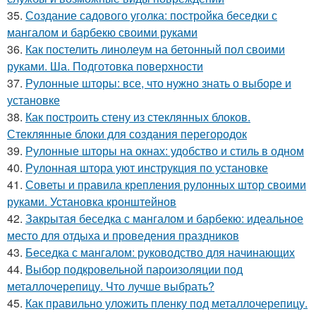
35.
Создание садового уголка: постройка беседки с
мангалом и барбекю своими руками
36.
Как постелить линолеум на бетонный пол своими
руками. Ша. Подготовка поверхности
37.
Рулонные шторы: все, что нужно знать о выборе и
установке
38.
Как построить стену из стеклянных блоков.
Стеклянные блоки для создания перегородок
39.
Рулонные шторы на окнах: удобство и стиль в одном
40.
Рулонная штора уют инструкция по установке
41.
Советы и правила крепления рулонных штор своими
руками. Установка кронштейнов
42.
Закрытая беседка с мангалом и барбекю: идеальное
место для отдыха и проведения праздников
43.
Беседка с мангалом: руководство для начинающих
44.
Выбор подкровельной пароизоляции под
металлочерепицу. Что лучше выбрать?
45.
Как правильно уложить пленку под металлочерепицу.