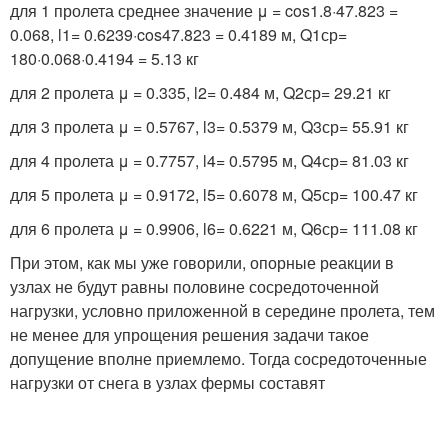
для 1 пролета среднее значение μ = cos1.8·47.823 =
0.068, l
1
= 0.6239·cos47.823 = 0.4189 м, Q
1ср
=
180·0.068·0.4194 = 5.13 кг
для 2 пролета μ = 0.335, l
2
= 0.484 м, Q
2ср
= 29.21 кг
для 3 пролета μ = 0.5767, l
3
= 0.5379 м, Q
3ср
= 55.91 кг
для 4 пролета μ = 0.7757, l
4
= 0.5795 м, Q
4ср
= 81.03 кг
для 5 пролета μ = 0.9172, l
5
= 0.6078 м, Q
5ср
= 100.47 кг
для 6 пролета μ = 0.9906, l
6
= 0.6221 м, Q
6ср
= 111.08 кг
При этом, как мы уже говорили, опорные реакции в
узлах не будут равны половине сосредоточенной
нагрузки, условно приложенной в середине пролета, тем
не менее для упрощения решения задачи такое
допущение вполне приемлемо. Тогда сосредоточенные
нагрузки от снега в узлах фермы составят