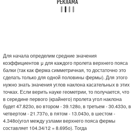
Для начала определим средние значения
коэффициентов μ для каждого пролета верхнего пояса
балки (так как ферма симметричная, то достаточно это
сделать только для одной половины фермы). Для этого
нужно знать значения углов наклона касательных в этих
точках. Если верить науке геометрии, то получается, что
в середине первого (крайнего) пролета угол наклона
будет 47.823
о
, во втором - 39.128
о
, в третьем - 30.433
о
, в
четвертом - 21.737
о
, в пятом - 13.043
о
, в шестом -
4.348
о
(угол между узлами верхнего пояса фермы
составляет 104.34/12 = 8.695
о
). Тогда