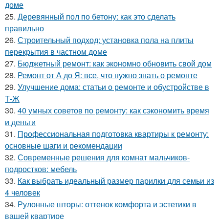
доме
25.
Деревянный пол по бетону: как это сделать
правильно
26.
Строительный подход: установка пола на плиты
перекрытия в частном доме
27.
Бюджетный ремонт: как экономно обновить свой дом
28.
Ремонт от А до Я: все, что нужно знать о ремонте
29.
Улучшение дома: статьи о ремонте и обустройстве в
Т-Ж
30.
40 умных советов по ремонту: как сэкономить время
и деньги
31.
Профессиональная подготовка квартиры к ремонту:
основные шаги и рекомендации
32.
Современные решения для комнат мальчиков-
подростков: мебель
33.
Как выбрать идеальный размер парилки для семьи из
4 человек
34.
Рулонные шторы: оттенок комфорта и эстетики в
вашей квартире