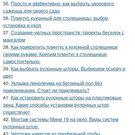
35.
Просто и эффективно: как выбрать здорового
саженца для своего сада
36.
Плинтус кухонный для столешницы: выбор,
установка и уход
37.
Создание уютных пространств: проекты беседок с
мангалом
38.
Как прикрепить плинтус к кухонной столешнице
своими руками. Крепим плинтус к столешнице
самостоятельно.
39.
Как выбрать рулонные шторы. Выбираем основу и
цвет
40.
Укладка линолеума на бетонный пол без
приклеивания. Стоит ли приклеивать?
41.
Как установить рулонные шторы на пластиковые
окна. Какие способы установки рулонных штор
существуют
42.
Монтаж системы Мини 19 на окно. Виды систем
рулонных штор:
43.
Чертежи навесов из профильной трубы.