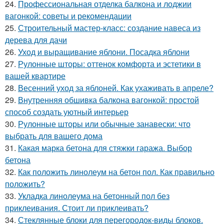
24.
Профессиональная отделка балкона и лоджии
вагонкой: советы и рекомендации
25.
Строительный мастер-класс: создание навеса из
дерева для дачи
26.
Уход и выращивание яблони. Посадка яблони
27.
Рулонные шторы: оттенок комфорта и эстетики в
вашей квартире
28.
Весенний уход за яблоней. Как ухаживать в апреле?
29.
Внутренняя обшивка балкона вагонкой: простой
способ создать уютный интерьер
30.
Рулонные шторы или обычные занавески: что
выбрать для вашего дома
31.
Какая марка бетона для стяжки гаража. Выбор
бетона
32.
Как положить линолеум на бетон пол. Как правильно
положить?
33.
Укладка линолеума на бетонный пол без
приклеивания. Стоит ли приклеивать?
34.
Стеклянные блоки для перегородок-виды блоков.