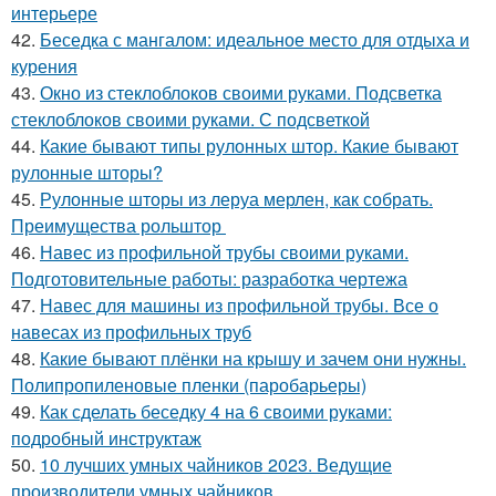
интерьере
42.
Беседка с мангалом: идеальное место для отдыха и
курения
43.
Окно из стеклоблоков своими руками. Подсветка
стеклоблоков своими руками. С подсветкой
44.
Какие бывают типы рулонных штор. Какие бывают
рулонные шторы?
45.
Рулонные шторы из леруа мерлен, как собрать.
Преимущества рольштор
46.
Навес из профильной трубы своими руками.
Подготовительные работы: разработка чертежа
47.
Навес для машины из профильной трубы. Все о
навесах из профильных труб
48.
Какие бывают плёнки на крышу и зачем они нужны.
Полипропиленовые пленки (паробарьеры)
49.
Как сделать беседку 4 на 6 своими руками:
подробный инструктаж
50.
10 лучших умных чайников 2023. Ведущие
производители умных чайников