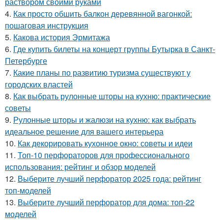
раствором своими руками
4.
Как просто обшить балкон деревянной вагонкой:
пошаговая инструкция
5.
Какова история Эрмитажа
6.
Где купить билеты на концерт группы Бутырка в Санкт-
Петербурге
7.
Какие планы по развитию туризма существуют у
городских властей
8.
Как выбрать рулонные шторы на кухню: практические
советы
9.
Рулонные шторы и жалюзи на кухню: как выбрать
идеальное решение для вашего интерьера
10.
Как декорировать кухонное окно: советы и идеи
11.
Топ-10 перфораторов для профессионального
использования: рейтинг и обзор моделей
12.
Выберите лучший перфоратор 2025 года: рейтинг
топ-моделей
13.
Выберите лучший перфоратор для дома: топ-22
моделей