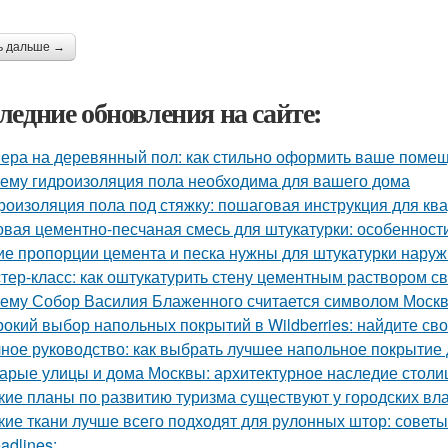
ь дальше →
ледние обновления на сайте:
ера на деревянный пол: как стильно оформить ваше поме
ему гидроизоляция пола необходима для вашего дома
роизоляция пола под стяжку: пошаговая инструкция для кв
овая цементно-песчаная смесь для штукатурки: особенност
ие пропорции цемента и песка нужны для штукатурки наруж
тер-класс: как оштукатурить стену цементным раствором с
ему Собор Василия Блаженного считается символом Моск
окий выбор напольных покрытий в Wildberries: найдите св
ное руководство: как выбрать лучшее напольное покрытие
арые улицы и дома Москвы: архитектурное наследие стол
кие планы по развитию туризма существуют у городских вл
кие ткани лучше всего подходят для рулонных штор: совет
adlines: