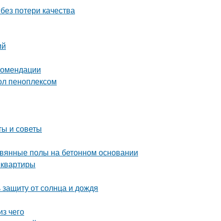
 без потери качества
ий
комендации
ол пеноплексом
ты и советы
ревянные полы на бетонном основании
 квартиры
 защиту от солнца и дождя
из чего