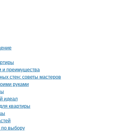
щение
артиры
и и преимущества
ных стен: советы мастеров
воими руками
вы
ой идеал
 для квартиры
ицы
астей
ы по выбору