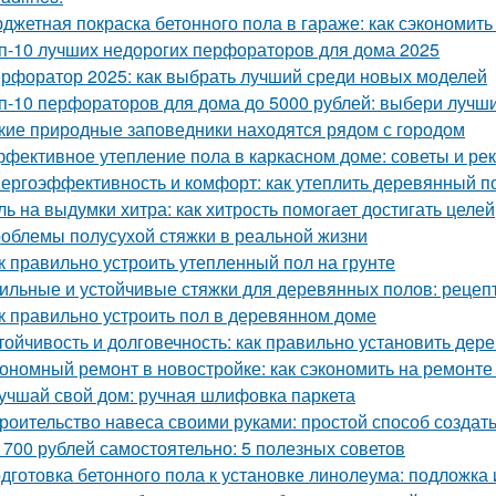
джетная покраска бетонного пола в гараже: как сэкономить
п-10 лучших недорогих перфораторов для дома 2025
рфоратор 2025: как выбрать лучший среди новых моделей
п-10 перфораторов для дома до 5000 рублей: выбери лучш
кие природные заповедники находятся рядом с городом
фективное утепление пола в каркасном доме: советы и ре
ергоэффективность и комфорт: как утеплить деревянный п
ль на выдумки хитра: как хитрость помогает достигать целей
облемы полусухой стяжки в реальной жизни
к правильно устроить утепленный пол на грунте
ильные и устойчивые стяжки для деревянных полов: рецеп
к правильно устроить пол в деревянном доме
тойчивость и долговечность: как правильно установить де
ономный ремонт в новостройке: как сэкономить на ремонте
учшай свой дом: ручная шлифовка паркета
роительство навеса своими руками: простой способ создать
 700 рублей самостоятельно: 5 полезных советов
дготовка бетонного пола к установке линолеума: подложка 