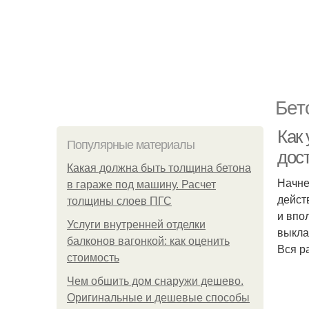
Бет
Как
Популярные материалы
дос
Какая должна быть толщина бетона
Начне
в гараже под машину. Расчет
дейст
толщины слоев ПГС
и впо
Услуги внутренней отделки
выкла
балконов вагонкой: как оценить
Вся р
стоимость
Чем обшить дом снаружи дешево.
Оригинальные и дешевые способы