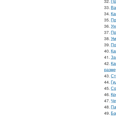
32.
Пр
33.
Ва
34.
Ка
35.
Пр
36.
Ух
37.
Пр
38.
Ум
39.
По
40.
Ка
41.
За
42.
Ка
разме
43.
Ст
44.
Ги
45.
Со
46.
Кр
47.
Че
48.
Па
49.
Ба