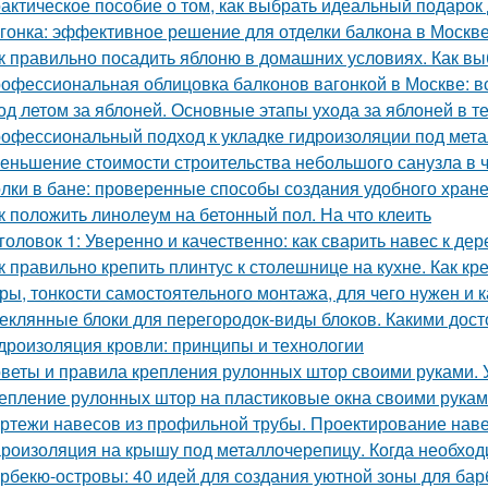
актическое пособие о том, как выбрать идеальный подарок
гонка: эффективное решение для отделки балкона в Москв
к правильно посадить яблоню в домашних условиях. Как в
офессиональная облицовка балконов вагонкой в Москве: вс
од летом за яблоней. Основные этапы ухода за яблоней в т
офессиональный подход к укладке гидроизоляции под мет
еньшение стоимости строительства небольшого санузла в 
лки в бане: проверенные способы создания удобного хран
к положить линолеум на бетонный пол. На что клеить
головок 1: Уверенно и качественно: как сварить навес к д
к правильно крепить плинтус к столешнице на кухне. Как кр
ры, тонкости самостоятельного монтажа, для чего нужен и 
еклянные блоки для перегородок-виды блоков. Какими дос
дроизоляция кровли: принципы и технологии
веты и правила крепления рулонных штор своими руками. 
епление рулонных штор на пластиковые окна своими рука
ртежи навесов из профильной трубы. Проектирование нав
роизоляция на крышу под металлочерепицу. Когда необхо
рбекю-островы: 40 идей для создания уютной зоны для ба