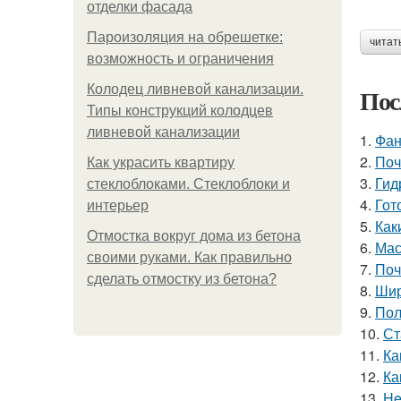
отделки фасада
Пароизоляция на обрешетке:
читат
возможность и ограничения
Колодец ливневой канализации.
Пос
Типы конструкций колодцев
ливневой канализации
1.
Фан
2.
Поч
Как украсить квартиру
3.
Гид
стеклоблоками. Стеклоблоки и
4.
Гот
интерьер
5.
Как
Отмостка вокруг дома из бетона
6.
Мас
своими руками. Как правильно
7.
Поч
сделать отмостку из бетона?
8.
Шир
9.
Пол
10.
Ст
11.
Ка
12.
Ка
13.
He