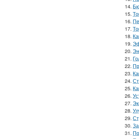
14.
Бю
15.
То
16.
Пе
17.
То
18.
Ка
19.
Эф
20.
Эн
21.
Го
22.
Пр
23.
Ка
24.
Ст
25.
Ка
26.
Ус
27.
Эк
28.
Ул
29.
Ст
30.
За
31.
По