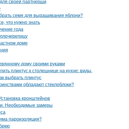
 для своей партнерши
е
ыбрать семя для выращивания яблони?
е, что нужно знать
ечение года
аллочерепицу
частном доме
ения
еревянному дому своими руками
епить плинтус к столешнице на кухне: виды,
как выбрать плинтус
тоинствами обладают стеклоблоки?
Установка кронштейнов
ми. Необходимые замеры
еса
дима пароизоляция?
рбекю