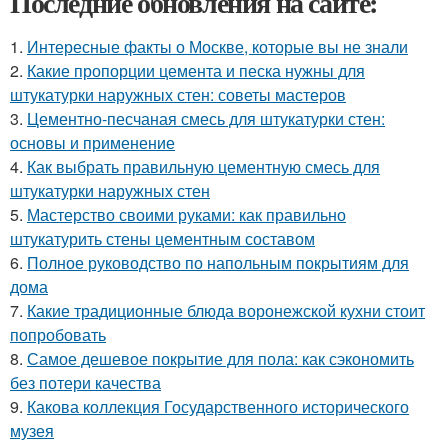
Последние обновления на сайте:
1.
Интересные факты о Москве, которые вы не знали
2.
Какие пропорции цемента и песка нужны для
штукатурки наружных стен: советы мастеров
3.
Цементно-песчаная смесь для штукатурки стен:
основы и применение
4.
Как выбрать правильную цементную смесь для
штукатурки наружных стен
5.
Мастерство своими руками: как правильно
штукатурить стены цементным составом
6.
Полное руководство по напольным покрытиям для
дома
7.
Какие традиционные блюда воронежской кухни стоит
попробовать
8.
Самое дешевое покрытие для пола: как сэкономить
без потери качества
9.
Какова коллекция Государственного исторического
музея