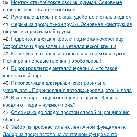
39.
Монтаж стеклоблоков своими руками. Основные
способы монтажа стеклоблоков
40.
Рулонные шторы на окнах: удобство и стиль в одном
41.
Фермы из профильной трубы. Основная конструкция
фермы из профильной трубы
42.
Гидроизоляция для кровли под металлочерепицу.
Устройство гидроизоляции металлической крыши
43.
Какие бывают плёнки на крышу и зачем они нужны.
Полипропиленовые пленки (паробарьеры)
44.
Пирог кровли под металлочерепицу. Что такое
кровельный пирог
45.
Пароизоляция для крыши, как правильно
укладывать. Пароизоляция потолка, кровли, стен и пола
46.
Вывод паро- гидроизоляции на крыше. Защита
кровли от пара – нужна ли она?
47.
От семечка до плода: простой способ выращивания
яблони
48.
Забор из профнастила на ленточном фундаменте.
Забор из профнастала на ленточном фундаменте